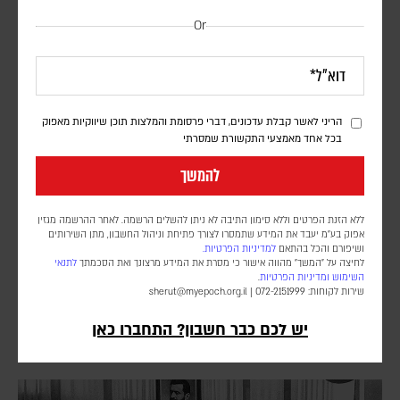
Or
הריני לאשר קבלת עדכונים, דברי פרסומת והמלצות תוכן שיווקיות מאפוק
בכל אחד מאמצעי התקשורת שמסרתי
להמשך
ללא הזנת הפרטים וללא סימון התיבה לא ניתן להשלים הרשמה. לאחר ההרשמה מגזין
אפוק בע״מ יעבד את המידע שתמסרו לצורך פתיחת וניהול החשבון, מתן השירותים
ושיפורם והכל בהתאם
למדיניות הפרטיות.
האסטרטגיה שמסתתרת מאחורי הכישלון
לחיצה על "המשך" מהווה אישור כי מסרת את המידע מרצונך ואת הסכמתך
לתנאי
השימוש
ומדיניות הפרטיות
.
ד"ר משה רט
שירות לקוחות: 072-2151999 |
sherut@myepoch.org.il
בין טראמפ לאיראן, בין פאביוס מקסימוס לרבי מנשה בן ישראל: לפעמים
יש לכם כבר חשבון? התחברו כאן
רק מבט אסטרטגי מגלה שמה שנראה כרגע כנסיגה או החמצה הוא חלק
ממהלך גדול בהרבה