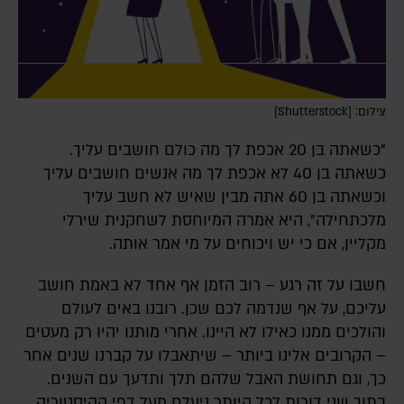
צילום: [Shutterstock]
"כשאתה בן 20 אכפת לך מה כולם חושבים עליך.
כשאתה בן 40 לא אכפת לך מה אנשים חושבים עליך
וכשאתה בן 60 אתה מבין שאיש לא חשב עליך
מלכתחילה", היא אִמרה המיוחסת לשחקנית שירלי
מקליין, אם כי יש ויכוחים על מי אמר אותה.
חִשבו על זה רגע – רוב הזמן אף אחד לא באמת חושב
עליכם, על אף שנדמה לכם שכן. רובנו באים לעולם
והולכים ממנו כאילו לא היינו. אחרי מותנו יהיו רק מעטים
– הקרובים אלינו ביותר – שיתאבלו על קברנו שנים אחר
כך, וגם תחושת האבל שלהם תלך ותדעך עם השנים.
בתוך שני דורות לכל היותר ניעלם מעל דפי ההיסטוריה,