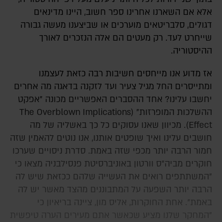
אלא אם השארנו אחרינו ספר חשוב, היינו מדינאים
דגולים, סלבריטאים מוערכים או שביצענו מעשה גבורה
שייחרט לעד. רק מעטים הם אלה הנזכרים לאורך
ההיסטוריה.
אז מדוע אנו מייחסים חשיבות רבה כזאת לעצמנו
ומתייסרים החל מגיל צעיר ועד לזקנה בדאגה מה אחרים
יחשבו עלינו? אחד ההסברים האפשריים מכונה "אפקט
ההשלכות המופרזות" (The Overblown Implications
Effect). מכיוון שאנו עסוקים כל כך באשליה של מה
חושבים עלינו ואיך שופטים אותנו, אנו נוטים להאמין שזה
חמור הרבה יותר מכפי שזה באמת. סדרת ניסויים שערכו
חוקרים מביה"ס וורטון באוניברסיטת פנסילבניה מצאו כי
"המשתתפים רואים את העשייה שלהם ככזאת שיש לה
הרבה יותר השפעה על המתבוננים מהצד מאשר יש לה
באמת". אחת החוקרות, אליס מון, ציינה בריאיון כי
"המחקר שלנו מציע שכאשר אתם מעירים הערה טיפשית