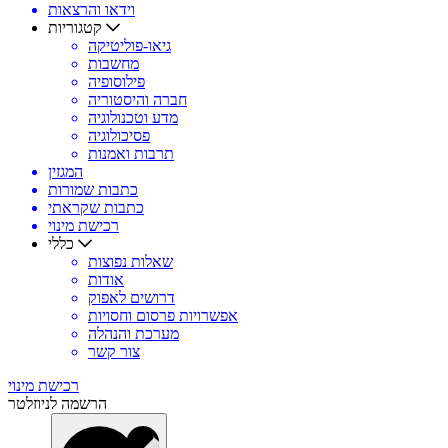
וידאו והרצאות
קטגוריות
גיאו-פוליטיקה
מחשבות
פילוסופיה
חברה והיסטוריה
מדע וטכנולוגיה
פסיכולוגיה
תרבות ואמנות
המגזין
כתבות שמורות
כתבות שקראתי
רכישת מינוי
כללי
שאלות נפוצות
אודות
דרושים לאפוק
אפשרויות פרסום וחסויות
מערכת והנהלה
צור קשר
רכישת מינוי
הרשמה לניוזלטר