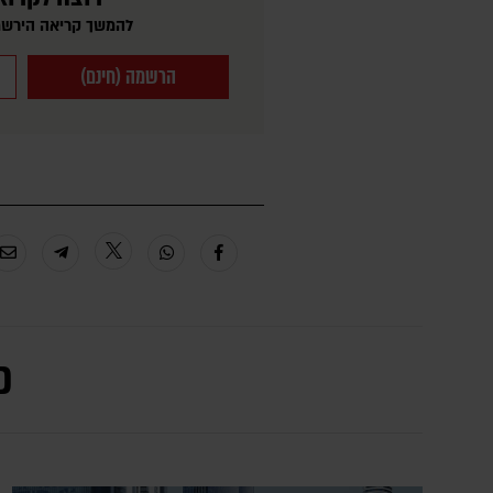
להמשך קריאה הירשמ
הרשמה (חינם)
כ