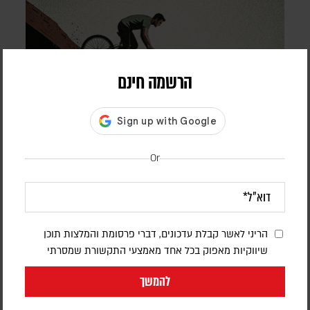
הרשמה חינם
Or
האסטרטגיה שמסתתרת מאחורי הכישלון
ד"ר משה רט
בין טראמפ לאיראן, בין פאביוס מקסימוס לרבי מנשה בן ישראל:
לפעמים רק מבט אסטרטגי מגלה שמה שנראה כרגע כנסיגה או
הריני לאשר קבלת עדכונים, דברי פרסומת והמלצות תוכן
החמצה הוא חלק ממהלך גדול בהרבה
שיווקיות מאפוק בכל אחד מאמצעי התקשורת שמסרתי
להמשך