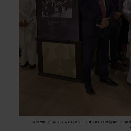
איתן נאה, שגריר ישראל באיחוד האמירויות (במרכז התמונה) מבקר בתערוכה המוצגת בדובאי לזכר השואה, מאי 2021 |