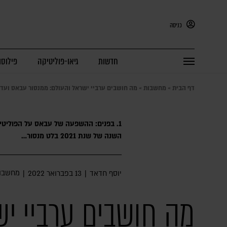
כניסה
חדשות
גיאו-פוליטיקה
פילוסו
דף הבית
»
מחשבות
»
מה חושבים ערביי ישראל והעולם: ממנסור עבאס ועד 
1. בפנים: ההשפעה של עבאס על הפוליטי
השנה של שנת 2021 בלט מנסור…
מחשבו
יוסף חדאד
|
13 בפברואר 2022
|
מה חושבים ערביי י