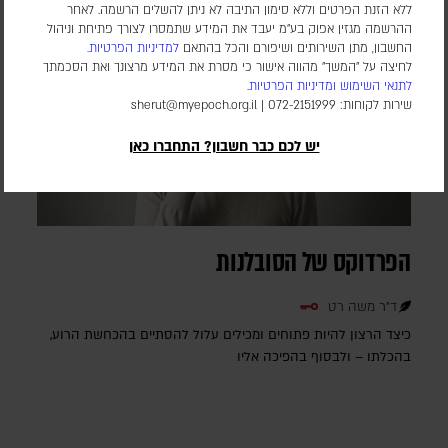
ללא הזנת הפרטים וללא סימון התיבה לא ניתן להשלים הרשמה. לאחר
ההרשמה מגזין אפוק בע״מ יעבד את המידע שתמסרו לצורך פתיחת וניהול
החשבון, מתן השירותים ושיפורם והכל בהתאם
למדיניות הפרטיות.
לחיצה על "המשך" מהווה אישור כי מסרת את המידע מרצונך ואת הסכמתך
לתנאי השימוש
ומדיניות הפרטיות
.
שירות לקוחות: 072-2151999 |
sherut@myepoch.org.il
יש לכם כבר חשבון? התחברו כאן
הפרדוקס של הסובלנות
ד"ר משה רט
כיצד הרצון להיות פתוחים ומכילים עלול להסתיים בהכחשת הרוע,
בהכלתו – ולבסוף בהפיכה אליו