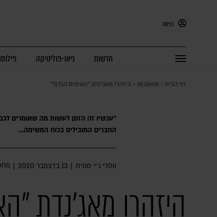
כניסה
חדשות
גיאו-פוליטיקה
פילוסו
דף הבית
»
מחשבות
»
היזהרו מאג'נדת "האיפוס הגדול"
"עכשיו זה הזמן לעשות מה שאומרים לכם",
החברים המובילים בכוח המשימה…
מחש
ווסלי ג'יי סמית
|
13 בדצמבר 2020
|
היזהרו מאג'נדת "הא