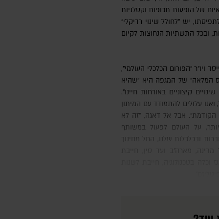
יום של הופעות תכופות וקטלניות
תפיסתו, יש "לחולל שינוי רדיקלי"
ות, ובכל התשתיות הנחוצות לקיום
וס המלאה" של המגפה היא "שהיא
נויים קיצוניים באורחות חיינו".
 ואנו עלולים להתמודד עם המיתון
שנות ה-30 של המאה הקודמת". אבל אל דאגה, "זה לא
ותר, על העולם לפעול במשותף
רות ובכלכלות שלנו, החל מחינוך
 מדינה, מארה"ב ועד סין, חייבת
 וכלה בטכנולוגיה, חייבת לשנות
יטליזם".