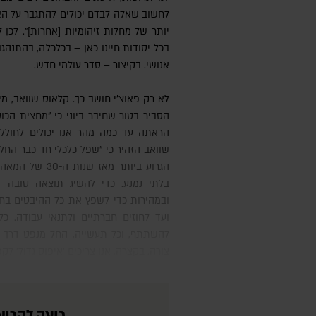
לחשוב שאלה לבדם יכולים להתגבר על הא
יותר של מחלות זיהומיות [אחרות]". לכן ל
בכל יסודות חיינו כאן – בכלכלה, בהתנהג
אנושי. בקיצור – סדר עולמי חדש.
לא רק פאוצ'י חושב כך. קלאוס שוואב, מייסד ויו"ר "הפורום הכלכלי העולמי",
הסביר בטור שחיבר ביוני כי "מחצית הכ
הראתה עד כמה מהר אנו יכולים לחולל שי
שוואב הזהיר כי "שפל כלכלי חד כבר החל,
הגרוע ביותר מאז 
בלתי נמנע. כדי להשיג תוצאה טובה י
ובמהירות כדי לשפץ את כל ההיבטים בחב
ועד לחוזים חברתיים ולתנאי עבודה. כל
להשתתף, וכל תעשייה, החל מנפט דרך גז
צורה. בקצרה, אנו צריכים 'איפוס גדול' לקפ