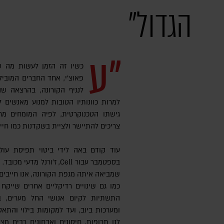
הגדול"
"ע
כשיו זה הזמן לעשות מה שא
פאוצ'י, אחד החברים המובי
למרות כוונותיו הטובות למנוע מאנשים 
גישתו הטכנוקרטית, לפיה המומחים מח
צריכים להתיישר ולציית בשקדנות כמו חייל
בספטמבר עבור Cell, ז'ורנל 
שמביאה איתה מגפת הקורונה, אנו חייבים 
כמו גם שינויים רדיקליים אחרים שייקח
התשתיות לקיום אנושי החל מערים, ב
ומערכות ביוב, ועד למקומות בילוי והתאספ
לנו תרופות, חיסונים ואבחונים רבים מצ