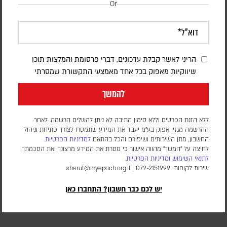
Or
הריני לאשר קבלת עדכונים, דברי פרסומת והמלצות תוכן
שיווקיות מאפוק בכל אחד מאמצעי התקשורת שמסרתי
להמשך
האסטרטגיה שמסתתרת מאחורי הכישלון
ללא הזנת הפרטים וללא סימון התיבה לא ניתן להשלים הרשמה. לאחר
ההרשמה מגזין אפוק בע״מ יעבד את המידע שתמסרו לצורך פתיחת וניהול
החשבון, מתן השירותים ושיפורם והכל בהתאם
למדיניות הפרטיות.
ד"ר משה רט
לחיצה על "המשך" מהווה אישור כי מסרת את המידע מרצונך ואת הסכמתך
לתנאי השימוש
ומדיניות הפרטיות
.
בין טראמפ לאיראן, בין פאביוס מקסימוס לרבי מנשה בן ישראל:
שירות לקוחות: 072-2151999 |
sherut@myepoch.org.il
לפעמים רק מבט אסטרטגי מגלה שמה שנראה כרגע כנסיגה או
החמצה הוא חלק ממהלך גדול בהרבה
יש לכם כבר חשבון? התחברו כאן