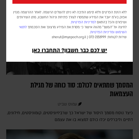
ללא הזנת הפרטים וללא סימון התיבה לא ניתן להשלים הרשמה. לאחר ההרשמה מגזין
אפוק בע״מ יעבד את המידע שתמסרו לצורך פתיחת וניהול החשבון, מתן השירותים
ושיפורם והכל בהתאם
למדיניות הפרטיות.
לחיצה על "המשך" מהווה אישור כי מסרת את המידע מרצונך ואת הסכמתך
לתנאי
השימוש
ומדיניות הפרטיות
.
שירות לקוחות: 072-2151999 |
sherut@myepoch.org.il
יש לכם כבר חשבון? התחברו כאן
המסמך שמתאים לכולם: סוד כוחה של מגילת
העצמאות
עמוס שביט
כיצד נוסח מסמך היסוד של ישראל כך שרביזיוניסטים, קומוניסטים, חילונים,
דתיים וליברלים יכלו כולם למצוא בו את עצמם