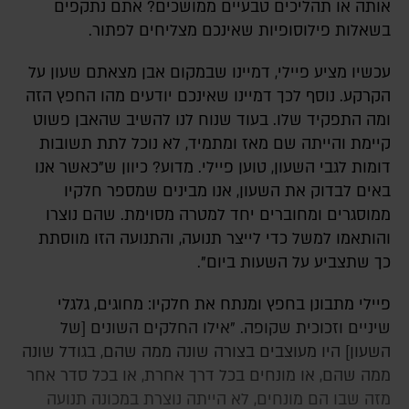
אותה או תהליכים טבעיים ממושכים? אתם נתקפים
בשאלות פילוסופיות שאינכם מצליחים לפתור.
עכשיו מציע פיילי, דמיינו שבמקום אבן מצאתם שעון על
הקרקע. נוסף לכך דמיינו שאינכם יודעים מהו החפץ הזה
ומה התפקיד שלו. בעוד שנוח לנו להשיב שהאבן פשוט
קיימת והייתה שם מאז ומתמיד, לא נוכל לתת תשובות
דומות לגבי השעון, טוען פיילי. מדוע? כיוון ש"כאשר אנו
באים לבדוק את השעון, אנו מבינים שמספר חלקיו
ממוסגרים ומחוברים יחד למטרה מסוימת. שהם נוצרו
והותאמו למשל כדי לייצר תנועה, והתנועה הזו מווסתת
כך שתצביע על השעות ביום".
פיילי מתבונן בחפץ ומנתח את חלקיו: מחוגים, גלגלי
שיניים וזכוכית שקופה. "אילו החלקים השונים [של
השעון] היו מעוצבים בצורה שונה ממה שהם, בגודל שונה
ממה שהם, או מונחים בכל דרך אחרת, או בכל סדר אחר
מזה שבו הם מונחים, לא הייתה נוצרת במכונה תנועה