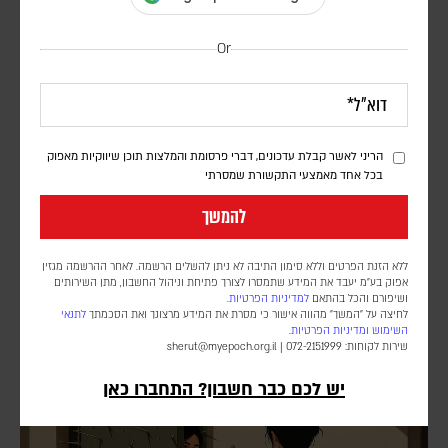
Or
הריני לאשר קבלת עדכונים, דברי פרסומת והמלצות תוכן שיווקיות מאפוק
בכל אחד מאמצעי התקשורת שמסרתי
להמשך
רנה ז'יראר והסוד האפל של התשוקה האנושית
ללא הזנת הפרטים וללא סימון התיבה לא ניתן להשלים הרשמה. לאחר ההרשמה מגזין
בר בולנדי
אפוק בע״מ יעבד את המידע שתמסרו לצורך פתיחת וניהול החשבון, מתן השירותים
ושיפורם והכל בהתאם
למדיניות הפרטיות.
האדם משוכנע שרצונותיו נולדים מתוכו, אבל הפילוסוף הצרפתי רנה ז'יראר
לחיצה על "המשך" מהווה אישור כי מסרת את המידע מרצונך ואת הסכמתך
לתנאי
טען שהם נוצרים בתהליך אחר לגמרי – כזה שמסביר גם יריבות, שעירים
השימוש
ומדיניות הפרטיות
.
לעזאזל ואנטישמיות
שירות לקוחות: 072-2151999 |
sherut@myepoch.org.il
יש לכם כבר חשבון? התחברו כאן