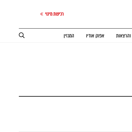
רכישת מינוי
 והרצאות
אפוק אודיו
המגזין