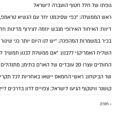
גופתו של חלל חטוף הועברה לישראל
ראש הממשלה: "כפי שסיכמנו יחד עם הנשיא טראמפ, 
דיווח: האיחוד האירופי מגבש יוזמה לצירוף מדינות ח
בכיר במשמרות המהפכה: "יש לנו היום יותר כני שיגו
השליח האמריקני ללבנון: "אם ממשלת לבנון תמשיך ל
החות'ים עצרו 20 עובדים של האו"ם בתימן; מתנהלים מגעים בניסיון לשחררם
שר הביטחון: ראשי החמאס יישאו באחריות לכל תקרי
קושנר וויטקוף הגיעו לישראל; צפויים לדון בדרכים 
« חזרה