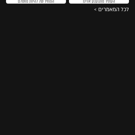
העתיד מתגעגע אלינו
המחיר של להיות מושלם
לכל המאמרים >