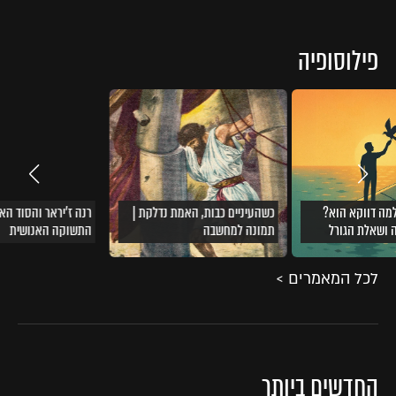
פילוסופיה
למה דווקא הוא?
כשהעיניים כבות, האמת נדלקת |
רנה ז'יראר והסוד הא
ה ושאלת הגורל
תמונה למחשבה
התשוקה האנושית
לכל המאמרים >
החדשים ביותר