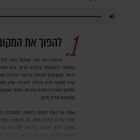
1.
להפוך את המקובל
סיפורה של נוגה מצלצל מוכר לר
ונאלצה להשתלב בתיכון חדש, היא חוות
נראה שקבוצת הבנות בכיתה קיבלה אות
קרה משהו והיא החלה להבחין שהן מתח
ולזרוק לעברה הערות ציניות. לאחר שהוצ
שעושים עליה חרם.
אמה של נוגה פנתה בדאגה למחנכת ולמנהל שפעלו כפי שהורגלו – כיוון
שהיו עדים לחרם מסוג זה פעמים מספר
שנוגה ילדה חדשה בתיכון, ולכן עם הז
הציעו לשוחח עם כמה מבנות הכיתה. לב