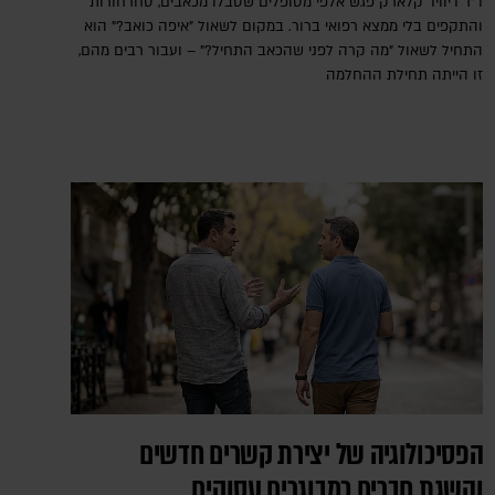
ד"ר דיוויד קלארק פגש אלפי מטופלים שסבלו מכאבים, סחרחורות
והתקפים בלי ממצא רפואי ברור. במקום לשאול "איפה כואב?" הוא
התחיל לשאול "מה קרה לפני שהכאב התחיל?" – ועבור רבים מהם,
זו הייתה תחילת ההחלמה
הפסיכולוגיה של יצירת קשרים חדשים
והשגת חברים כמבוגרים עסוקים