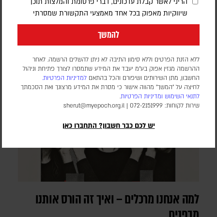
חלומות וחזיונות של סוף החיים תועדו במשך דורות, אבל בשנים
הריני לאשר קבלת עדכונים, דברי פרסומת והמלצות תוכן
האחרונות הם נחקרים גם באופן שיטתי. ד"ר כריסטופר קר, רופא
שיווקיות מאפוק בכל אחד מאמצעי התקשורת שמסרתי
הוספיס ומבכירי החוקרים בתחום, מספר בריאיון על מטופלים
שפגשו את יקיריהם המתים, על התחושה שזה "לא היה חלום" – ועל
להמשך
האופן שבו החוויות האלה מפחיתות פחד ומסייעות לפרידה
ללא הזנת הפרטים וללא סימון התיבה לא ניתן להשלים הרשמה. לאחר
ההרשמה מגזין אפוק בע״מ יעבד את המידע שתמסרו לצורך פתיחת וניהול
החשבון, מתן השירותים ושיפורם והכל בהתאם
למדיניות הפרטיות.
לחיצה על "המשך" מהווה אישור כי מסרת את המידע מרצונך ואת הסכמתך
לתנאי השימוש
ומדיניות הפרטיות
.
שירות לקוחות: 072-2151999 |
sherut@myepoch.org.il
יש לכם כבר חשבון? התחברו כאן
למה אנחנו מרכלים – ואיך זה הורס אותנו
מבפנים