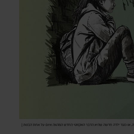
או כנגד ילדה חדשה שהיא הדבר האקזוטי החדש המהווה איום על אחת הבנות |