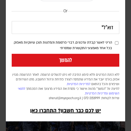
Or
דיווח: חודשים לפני המלחמה באיראן, הפנטגון זיהה
נקודת תורפה בתעשיית הנשק האמריקנית
דורון פסקין
הריני לאשר קבלת עדכונים, דברי פרסומת והמלצות תוכן שיווקיות מאפוק
לפי סוכנות הידיעות בלומברג, סימולטור מלחמה שערך הפנטגון בחודש יולי
בכל אחד מאמצעי התקשורת שמסרתי
2025, התריע מפני תלות מסוכנת באלומיניום בטוהר גבוה. התקיפות
במפרץ הפכו את התרחיש התיאורטי למשבר אספקה ממשי
להמשך
ללא הזנת הפרטים וללא סימון התיבה לא ניתן להשלים הרשמה. לאחר ההרשמה מגזין
אפוק בע״מ יעבד את המידע שתמסרו לצורך פתיחת וניהול החשבון, מתן השירותים
ושיפורם והכל בהתאם
למדיניות הפרטיות.
לחיצה על "המשך" מהווה אישור כי מסרת את המידע מרצונך ואת הסכמתך
לתנאי
השימוש
ומדיניות הפרטיות
.
שירות לקוחות: 072-2151999 |
sherut@myepoch.org.il
יש לכם כבר חשבון? התחברו כאן