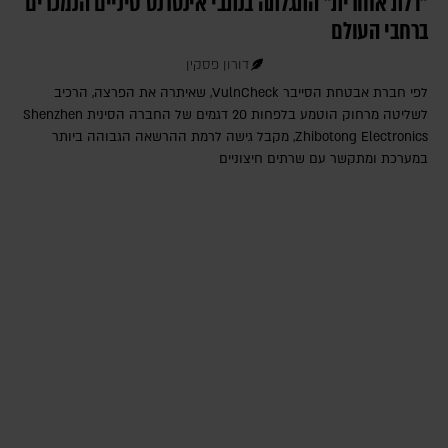
"דלת אחורית" התגלתה בנתבי אינטרנט סיניים הנמכרים
ברחבי העולם
דורון פסקין
לפי חברת אבטחת הסייבר VulnCheck‎, שאיתרה את הפרצה, הרכיב
לשליטה מרחוק הוטמע בלפחות 20 דגמים של החברה הסינית Shenzhen
Zhibotong Electronics‎, מקבל גישה לרמת ההרשאה הגבוהה ביותר
במערכת ומתקשר עם שרתים חיצוניים