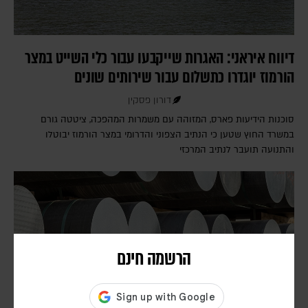
דיווח איראני: האגרות שייקבעו עבור כלי השייט במצר
הורמוז יוגדרו כתשלום עבור שירותים שונים
דורון פסקין
סוכנות הידיעות פארס, המזוהה עם משמרות המהפכה, ציטטה גורם
במשרד החוץ שטען כי הנתיב הצפוני והדרומי במצר הורמוז יבוטלו
והתנועה תועבר לנתיב המרכזי
הרשמה חינם