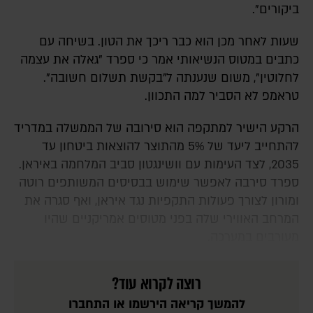
ביקורים".
שעות לאחר מכן הוא כבר ריכך את הטון. בשיחה עם
כתבים במטוס הנשיאותי אמר כי ספרד "גאלה את עצמה
לחלוטין", משום שנענתה ל"בקשת תשלום חשובה".
טראמפ לא הסביר למה התכוון.
הרקע הישיר למתקפה הוא סירובה של הממשלה במדריד
להתחייב ליעד של 5% מהתוצר להוצאות ביטחון עד
2035, לצד העימות עם וושינגטון סביב המלחמה באיראן.
ספרד סירבה לאפשר שימוש בבסיסים המשותפים רוטה
ומורון לצורך פעולות התקפיות נגד איראן, ואף סגרה את
המרחב האווירי שלה בפני מטוסים אמריקניים שהיו
מעורבים במערכה.
רוצה לקרוא עוד?
להמשך קריאה הירשמו או התחברו