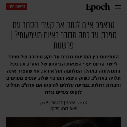
רכישת מינוי
טראמפ איים לנתק את קשרי הסחר עם
ספרד; עד כמה מדובר באיום משמעותי? |
פרשנות
המתיחות בין המדינות גוברת על רקע סירובה של ספרד
ליישר קו עם יעדי הוצאות הביטחון של נאט"ו, וכן בשל
התנהלותה במהלך המלחמה מול איראן. אף שספרד אינה
תלויה בארה"ב כשוק היצוא המרכזי שלה, ענפים מסוימים
וחברות גדולות במדינה עלולים להיפגע אם ארה"ב תחליט
לנקוט צעדים נגדה
חדשות
9 ביולי 2026
|
|
5 דק׳
מאת
דורון פסקין