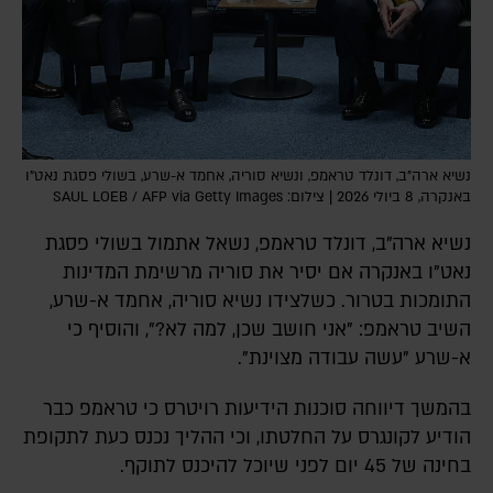
נשיא ארה"ב, דונלד טראמפ, ונשיא סוריה, אחמד א-שרע, בשולי פסגת נאט"ו
באנקרה, 8 ביולי 2026 | צילום: SAUL LOEB / AFP via Getty Images
נשיא ארה"ב, דונלד טראמפ, נשאל אתמול בשולי פסגת
נאט"ו באנקרה אם יסיר את סוריה מרשימת המדינות
התומכות בטרור. כשלצידו נשיא סוריה, אחמד א-שרע,
השיב טראמפ: "אני חושב שכן, למה לא?", והוסיף כי
א-שרע "עשה עבודה מצוינת".
בהמשך דיווחה סוכנות הידיעות רויטרס כי טראמפ כבר
הודיע לקונגרס על החלטתו, וכי ההליך נכנס כעת לתקופת
בחינה של 45 יום לפני שיוכל להיכנס לתוקף.