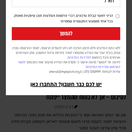
מפיצוץ במבנה בדרום לבנון. ארבעה לוחמים נוספים נפצעו באורח קשה
הריני לאשר קבלת עדכונים, דברי פרסומת והמלצות תוכן שיווקיות מאפוק
בכל אחד מאמצעי התקשורת שמסרתי
להמשך
ללא הזנת הפרטים וללא סימון התיבה לא ניתן להשלים הרשמה. לאחר ההרשמה מגזין
אפוק בע״מ יעבד את המידע שתמסרו לצורך פתיחת וניהול החשבון, מתן השירותים
ושיפורם והכל בהתאם
למדיניות הפרטיות.
לחיצה על "המשך" מהווה אישור כי מסרת את המידע מרצונך ואת הסכמתך
לתנאי
השימוש
ומדיניות הפרטיות
.
שירות לקוחות: 072-2151999 |
sherut@myepoch.org.il
יש לכם כבר חשבון? התחברו כאן
איראן: ההבנות עם עומאן על נתיב שיט חדש קרובות
לסיכום – אך לא בטוח שהמצר ייפתח
דורון פסקין
סגן שר החוץ האיראני אמר כי ההבנות כוללות את מפת נתיבי הכניסה
והיציאה למצר, הקמת מרכז תיאום משותף לאיראן ולעומאן וקבלת מידע
מכלי שיט שירצו לעבור במצר