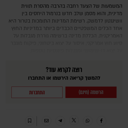
המשמעות של הצעד רחבה בהרבה מהסרת תווית
מדינית, והוא מסמן שלב חדש בנרמול היחסים בין
וושינגטון לדמשק. רשימת המדינות התומכות בטרור היא
אחד הכלים המשפטיים הכבדים ביותר במדיניות החוץ
האמריקנית. הכללת מדינה ברשימה גוררת מגבלות על
סיוע חוץ אמריקני, איסור על יצוא ביטחוני, פיקוח מוגבר
על יצוא דו-שימושי ומגבלות פיננסיות נוספות.
רוצה לקרוא עוד?
להמשך קריאה הירשמו או התחברו
הרשמה (חינם)
התחברות