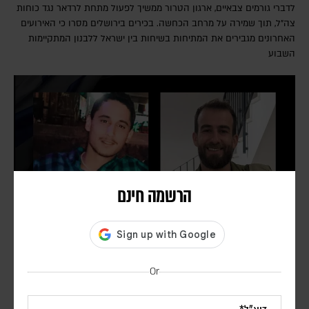
לדברי גורמים צבאיים, ארגון הטרור ממשיך לפעול מתחת לרדאר נגד כוחות
צה"ל, תוך שמירה על מרחב הכחשה. בכירים בירושלים מסרו כי האירועים
האחרונים מגבירים את המתיחות בשיחות בין ישראל ללבנון המתקיימות
השבוע
הרשמה חינם
שני לוחמי צה"ל במילואים נהרגו בדרום לבנון
Or
צוות מגזין אפוק
רס"ן (מיל') הראל בירנשטוק ז"ל ורס"ם (מיל') תמיר וקנין ז"ל נהרגו כתוצאה