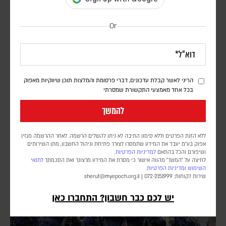
Or
דיווח: חודשים לפני המלחמה באיראן, הפנטגון זיהה
נקודת תורפה בתעשיית הנשק האמריקנית
דורון פסקין
הריני לאשר קבלת עדכונים, דברי פרסומת והמלצות תוכן שיווקיות מאפוק
בכל אחד מאמצעי התקשורת שמסרתי
לפי סוכנות הידיעות בלומברג, סימולטור מלחמה שערך הפנטגון בחודש יולי
2025, התריע מפני תלות מסוכנת באלומיניום בטוהר גבוה. התקיפות
להמשך
במפרץ הפכו את התרחיש התיאורטי למשבר אספקה ממשי
ללא הזנת הפרטים וללא סימון התיבה לא ניתן להשלים הרשמה. לאחר ההרשמה מגזין
אפוק בע״מ יעבד את המידע שתמסרו לצורך פתיחת וניהול החשבון, מתן השירותים
ושיפורם והכל בהתאם
למדיניות הפרטיות.
לחיצה על "המשך" מהווה אישור כי מסרת את המידע מרצונך ואת הסכמתך
לתנאי
השימוש
ומדיניות הפרטיות
.
שירות לקוחות: 072-2151999 |
sherut@myepoch.org.il
יש לכם כבר חשבון? התחברו כאן