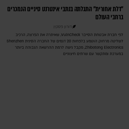
"דלת אחורית" התגלתה בנתבי אינטרנט סיניים הנמכרים
ברחבי העולם
דורון פסקין
לפי חברת אבטחת הסייבר VulnCheck‎, שאיתרה את הפרצה, הרכיב
לשליטה מרחוק הוטמע בלפחות 20 דגמים של החברה הסינית Shenzhen
Zhibotong Electronics‎, מקבל גישה לרמת ההרשאה הגבוהה ביותר
במערכת ומתקשר עם שרתים חיצוניים