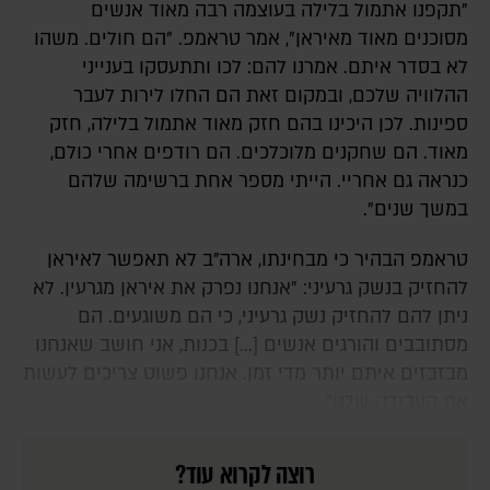
"תקפנו אתמול בלילה בעוצמה רבה מאוד אנשים
מסוכנים מאוד מאיראן", אמר טראמפ. "הם חולים. משהו
לא בסדר איתם. אמרנו להם: לכו ותתעסקו בענייני
ההלוויה שלכם, ובמקום זאת הם החלו לירות לעבר
ספינות. לכן היכינו בהם חזק מאוד אתמול בלילה, חזק
מאוד. הם שחקנים מלוכלכים. הם רודפים אחרי כולם,
כנראה גם אחריי. הייתי מספר אחת ברשימה שלהם
במשך שנים".
טראמפ הבהיר כי מבחינתו, ארה"ב לא תאפשר לאיראן
להחזיק בנשק גרעיני: "אנחנו נפרק את איראן מגרעין. לא
ניתן להם להחזיק נשק גרעיני, כי הם משוגעים. הם
מסתובבים והורגים אנשים [...] בכנות, אני חושב שאנחנו
מבזבזים איתם יותר מדי זמן. אנחנו פשוט צריכים לעשות
את העבודה שלנו".
רוצה לקרוא עוד?