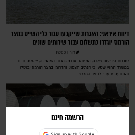
דיווח איראני: האגרות שייקבעו עבור כלי השייט במצר
הורמוז יוגדרו כתשלום עבור שירותים שונים
דורון פסקין
סוכנות הידיעות פארס, המזוהה עם משמרות המהפכה, ציטטה גורם
במשרד החוץ שטען כי הנתיב הצפוני והדרומי במצר הורמוז יבוטלו
והתנועה תועבר לנתיב המרכזי
הרשמה חינם