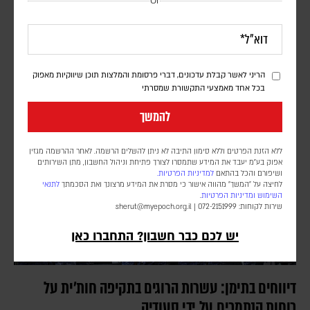
Or
נקודת תורפה בתעשיית הנשק האמריקנית
דורון פסקין
לפי סוכנות הידיעות בלומברג, סימולטור מלחמה שערך הפנטגון בחודש יולי
2025, התריע מפני תלות מסוכנת באלומיניום בטוהר גבוה. התקיפות
הריני לאשר קבלת עדכונים, דברי פרסומת והמלצות תוכן שיווקיות מאפוק
במפרץ הפכו את התרחיש התיאורטי למשבר אספקה ממשי
בכל אחד מאמצעי התקשורת שמסרתי
להמשך
ללא הזנת הפרטים וללא סימון התיבה לא ניתן להשלים הרשמה. לאחר ההרשמה מגזין
אפוק בע״מ יעבד את המידע שתמסרו לצורך פתיחת וניהול החשבון, מתן השירותים
ושיפורם והכל בהתאם
למדיניות הפרטיות.
לחיצה על "המשך" מהווה אישור כי מסרת את המידע מרצונך ואת הסכמתך
לתנאי
השימוש
ומדיניות הפרטיות
.
שירות לקוחות: 072-2151999 |
sherut@myepoch.org.il
יש לכם כבר חשבון? התחברו כאן
דיווחים בתימן: עשרות הרוגים בתקיפה חות'ית על
כוחות הנתמכים על ידי סעודיה