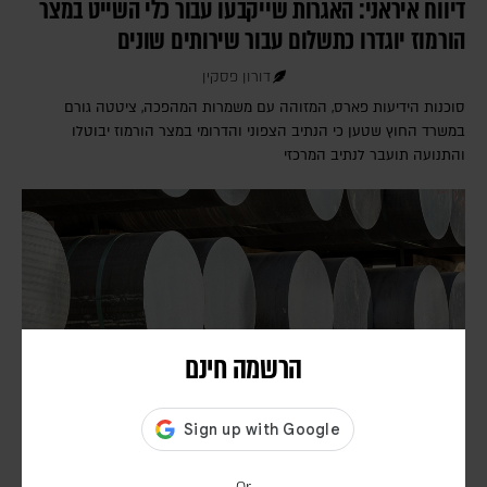
דיווח איראני: האגרות שייקבעו עבור כלי השייט במצר
הורמוז יוגדרו כתשלום עבור שירותים שונים
דורון פסקין
סוכנות הידיעות פארס, המזוהה עם משמרות המהפכה, ציטטה גורם
במשרד החוץ שטען כי הנתיב הצפוני והדרומי במצר הורמוז יבוטלו
והתנועה תועבר לנתיב המרכזי
הרשמה חינם
דיווח: חודשים לפני המלחמה באיראן, הפנטגון זיהה