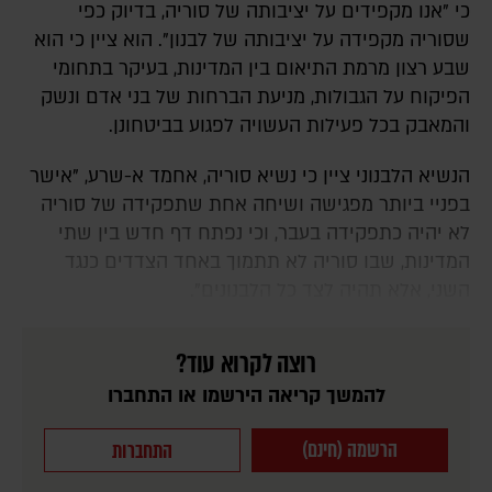
כי "אנו מקפידים על יציבותה של סוריה, בדיוק כפי
שסוריה מקפידה על יציבותה של לבנון". הוא ציין כי הוא
שבע רצון מרמת התיאום בין המדינות, בעיקר בתחומי
הפיקוח על הגבולות, מניעת הברחות של בני אדם ונשק
והמאבק בכל פעילות העשויה לפגוע בביטחונן.
הנשיא הלבנוני ציין כי נשיא סוריה, אחמד א-שרע, "אישר
בפניי ביותר מפגישה ושיחה אחת שתפקידה של סוריה
לא יהיה כתפקידה בעבר, וכי נפתח דף חדש בין שתי
המדינות, שבו סוריה לא תתמוך באחד הצדדים כנגד
השני, אלא תהיה לצד כל הלבנונים".
רוצה לקרוא עוד?
להמשך קריאה הירשמו או התחברו
הרשמה (חינם)
התחברות