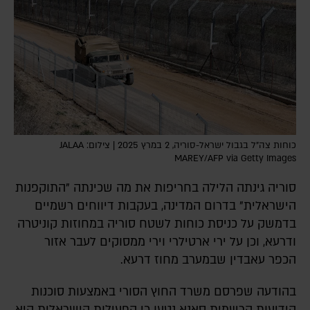
כוחות צה"ל בגבול ישראל-סוריה, 2 במרץ 2025 | צילום: JALAA
MAREY/AFP via Getty Images
סוריה גינתה הלילה בחריפות את מה שכינתה "התוקפנות
הישראלית" בדרום המדינה, בעקבות דיווחים רשמיים
בדמשק על כניסת כוחות לשטח סוריה במחוזות קוניטרה
ודרעא, וכן על ירי ארטילרי וירי ממסוקים לעבר אזור
הכפר עאבדין שבמערב מחוז דרעא.
בהודעה שפרסם משרד החוץ הסורי באמצעות סוכנות
הידיעות הרשמית סאנא נטען כי הפעילות הישראלית היא