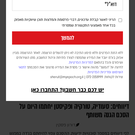
מספר החיילים ומועד פריסתם טרם פורסמו. הכוח הבין-לאומי עדיין לא
נפרס ברצועה, וממתין ליישום השלב השני וכניסת המנהלת הפלסטינית
שאמורה לנהל את הרצועה
הריני לאשר קבלת עדכונים, דברי פרסומת והמלצות תוכן שיווקיות מאפוק
בכל אחד מאמצעי התקשורת שמסרתי
להמשך
ללא הזנת הפרטים וללא סימון התיבה לא ניתן להשלים הרשמה. לאחר ההרשמה מגזין
אפוק בע״מ יעבד את המידע שתמסרו לצורך פתיחת וניהול החשבון, מתן השירותים
ושיפורם והכל בהתאם
למדיניות הפרטיות.
לחיצה על "המשך" מהווה אישור כי מסרת את המידע מרצונך ואת הסכמתך
לתנאי
השימוש
ומדיניות הפרטיות
.
שירות לקוחות: 072-2151999 |
sherut@myepoch.org.il
יש לכם כבר חשבון? התחברו כאן
דיווחים: סעודיה, טורקיה ופקיסטן יחתמו היום על
הסכם הגנה משותף
דורון פסקין
לפי דיווחים במספר סוכנויות ידיעות, ההסכם צפוי להיחתם בג'דה במפגש