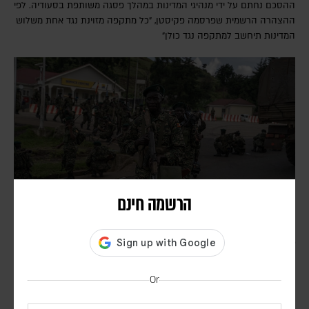
ההסכם נחתם על ידי מנהיגי המדינות במהלך פסגה משותפת בסעודיה. לפי
ההצהרה הרשמית שפרסמה פקיסטן, "כל מתקפה מזוינת נגד אחת משלוש
המדינות תיחשב למתקפה נגד כולן"
הרשמה חינם
בעקבות בקשתו של טראמפ – הפרלמנט באוגנדה אישר
שליחת חיילים לרצועת עזה במסגרת כוח הייצוב
הבין-לאומי
Or
דורון פסקין