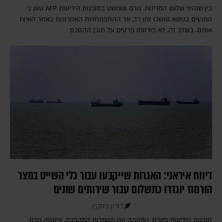
בין מנהיגי שלוש המדינות. גורם שצוטט בסוכנות הידיעות AFP טען כי
המגעים בנושא נמשכו זמן רב, אך ההתפתחויות האחרונות באזור האיצו
אותם. בשלב זה, לא פורסמו פרטים על תוכן ההסכם
דיווח איראני: האגרות שייקבעו עבור כלי השייט במצר
הורמוז יוגדרו כתשלום עבור שירותים שונים
דורון פסקין
סוכנות הידיעות פארס, המזוהה עם משמרות המהפכה, ציטטה גורם