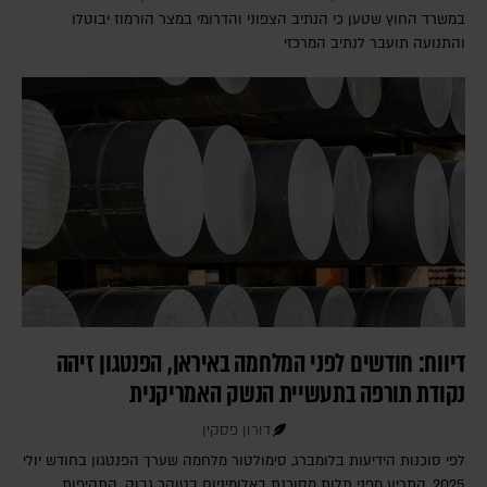
במשרד החוץ שטען כי הנתיב הצפוני והדרומי במצר הורמוז יבוטלו
והתנועה תועבר לנתיב המרכזי
דיווח: חודשים לפני המלחמה באיראן, הפנטגון זיהה
נקודת תורפה בתעשיית הנשק האמריקנית
דורון פסקין
לפי סוכנות הידיעות בלומברג, סימולטור מלחמה שערך הפנטגון בחודש יולי
2025, התריע מפני תלות מסוכנת באלומיניום בטוהר גבוה. התקיפות