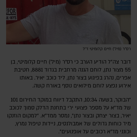
רס״ר (מיל') חיים קלומיטי ז''ל
דובר צה"ל הודיע הערב כי רס״ר (מיל') חיים קלומיטי, בן
55 מצור נתן, לוחם הגנה מרחבית בגדוד 8881, חטיבת
אפרים, נהרג בפיגוע בצור נתן, ליד כוכב יאיר. באותו
אירוע נפצע לוחם מילואים נוסף באורח קשה.
"הבוקר, בשעה 10:34, התקבל דיווח במוקד החירום 101
של מד"א על מספר פצועי ירי בתחנת הדלק סמוך לכוכב
יאיר, בצור יצחק ובצור נתן", נמסר ממד"א. "למקום הוזנקו
מיד כוחות גדולים של אמבולנסים, ניידות טיפול נמרץ,
וכונני מד״א רכובים על אופנועים".