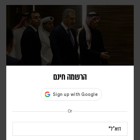
הרשמה חינם
שמונה מדינות ערביות ומוסלמיות: המשך הפעילות
הישראלית בעזה מאיים למוטט את המסלול המדיני
דורון פסקין
Or
בהודעה משותפת, גינו שרי החוץ של קטאר, ירדן, איחוד האמירויות,
אינדונזיה, פקיסטן, טורקיה, סעודיה ומצרים, את המשך הפעילות הישראלית
ברצועה, שלטענתם פוגעת במאמצים להתקדם לשלב הבא בתוכנית לסיום
המלחמה