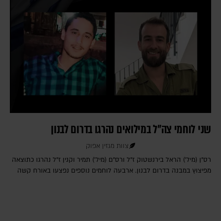
שני לוחמי צה"ל במילואים נהרגו בדרום לבנון
צוות מגזין אפוק
רס"ן (מיל') הראל בירנשטוק ז"ל ורס"ם (מיל') תמיר וקנין ז"ל נהרגו כתוצאה
מפיצוץ במבנה בדרום לבנון. ארבעה לוחמים נוספים נפצעו באורח קשה