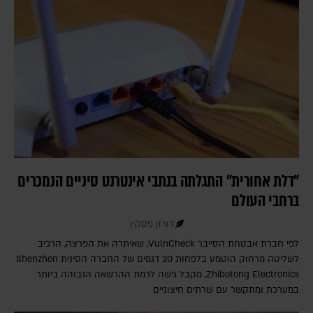
"דלת אחורית" התגלתה בנתבי אינטרנט סיניים הנמכרים
ברחבי העולם
דורון פסקין
לפי חברת אבטחת הסייבר VulnCheck‎, שאיתרה את הפרצה, הרכיב
לשליטה מרחוק הוטמע בלפחות 20 דגמים של החברה הסינית Shenzhen
Zhibotong Electronics‎, מקבל גישה לרמת ההרשאה הגבוהה ביותר
במערכת ומתקשר עם שרתים חיצוניים