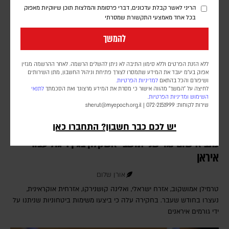
הריני לאשר קבלת עדכונים, דברי פרסומת והמלצות תוכן שיווקיות מאפוק
בכל אחד מאמצעי התקשורת שמסרתי
להמשך
ללא הזנת הפרטים וללא סימון התיבה לא ניתן להשלים הרשמה. לאחר ההרשמה מגזין
אפוק בע״מ יעבד את המידע שתמסרו לצורך פתיחת וניהול החשבון, מתן השירותים
ושיפורם והכל בהתאם
למדיניות הפרטיות.
לחיצה על "המשך" מהווה אישור כי מסרת את המידע מרצונך ואת הסכמתך
לתנאי
השימוש
ומדיניות הפרטיות
.
שירות לקוחות: 072-2151999 |
sherut@myepoch.org.il
יש לכם כבר חשבון? התחברו כאן
כתב אישום נגד שני תושבי אשקלון בגין ריגול עבור
איראן
אורן שלום
טרמילן אמושקוב, אזרח ישראלי, ואלינה קושנירקו, אזרחית אוקראינית,
נעצרו בחודש שעבר. בחקירה עלה כי ביצעו משימות ביטחוניות שניתנו על
ידי גורמים איראנים