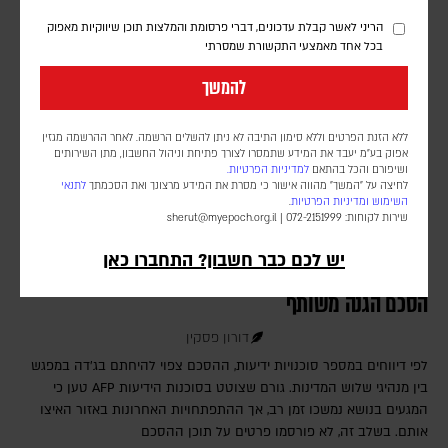
הריני לאשר קבלת עדכונים, דברי פרסומת והמלצות תוכן שיווקיות מאפוק
בכל אחד מאמצעי התקשורת שמסרתי
להמשך
ללא הזנת הפרטים וללא סימון התיבה לא ניתן להשלים הרשמה. לאחר ההרשמה מגזין
אפוק בע״מ יעבד את המידע שתמסרו לצורך פתיחת וניהול החשבון, מתן השירותים
ושיפורם והכל בהתאם
למדיניות הפרטיות.
לחיצה על "המשך" מהווה אישור כי מסרת את המידע מרצונך ואת הסכמתך
לתנאי
השימוש
ומדיניות הפרטיות
.
שירות לקוחות: 072-2151999 |
sherut@myepoch.org.il
יש לכם כבר חשבון? התחברו כאן
דיווחים: סעודיה, טורקיה ופקיסטן יחתמו היום על
הסכם הגנה משותף
דורון פסקין
לפי דיווחים במספר סוכנויות ידיעות, ההסכם צפוי להיחתם בג'דה במפגש
בין מנהיגי שלוש המדינות. גורם שצוטט בסוכנות הידיעות AFP טען כי
המגעים בנושא נמשכו זמן רב, אך ההתפתחויות האחרונות באזור האיצו
אותם. בשלב זה, לא פורסמו פרטים על תוכן ההסכם