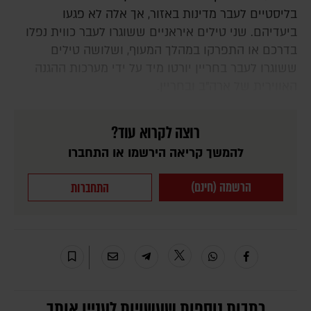
בליסטיים לעבר מדינות באזור, אך אלה לא פגעו
ביעדיהם. שני טילים איראניים ששוגרו לעבר כווית נפלו
בדרכם או התפרקו במהלך המעוף, ושלושה טילים
ששוגרו לעבר בחריין יורטו מיד על ידי מערכות ההגנה
האווירית של ארה"ב ובחריין.
רוצה לקרוא עוד?
להמשך קריאה הירשמו או התחברו
הרשמה (חינם)
התחברות
כתבות נוספות שעשויות לעניין אותך