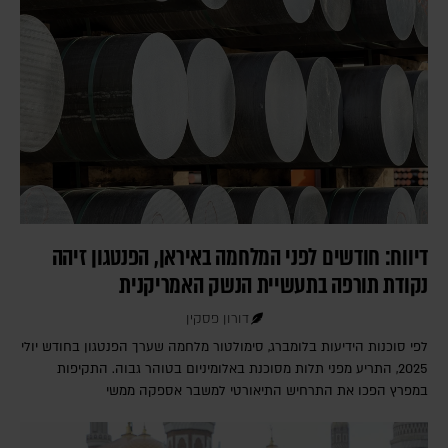
דיווח: חודשים לפני המלחמה באיראן, הפנטגון זיהה
נקודת תורפה בתעשיית הנשק האמריקנית
דורון פסקין
לפי סוכנות הידיעות בלומברג, סימולטור מלחמה שערך הפנטגון בחודש יולי
2025, התריע מפני תלות מסוכנת באלומיניום בטוהר גבוה. התקיפות
במפרץ הפכו את התרחיש התיאורטי למשבר אספקה ממשי