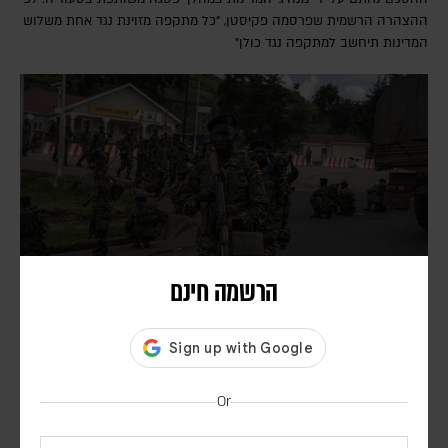
ההצהרה הרשמית שפרסמה פקיסטן, "כל מתקפה מזוינת נגד אחת משלוש
המדינות תיחשב למתקפה נגד כולן"
הרשמה חינם
בעקבות בקשתו של טראמפ – הפרלמנט באוגנדה אישר
שליחת חיילים לרצועת עזה במסגרת כוח הייצוב
הבין-לאומי
Or
דורון פסקין