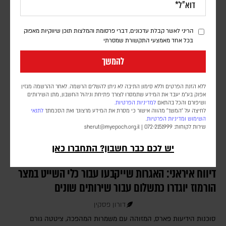
מספר החיילים ומועד פריסתם טרם פורסמו. הכוח הבין-לאומי עדיין לא
נפרס ברצועה, וממתין ליישום השלב השני וכניסת המנהלת הפלסטינית
שאמורה לנהל את הרצועה
הריני לאשר קבלת עדכונים, דברי פרסומת והמלצות תוכן שיווקיות מאפוק
בכל אחד מאמצעי התקשורת שמסרתי
להמשך
ללא הזנת הפרטים וללא סימון התיבה לא ניתן להשלים הרשמה. לאחר ההרשמה מגזין
אפוק בע״מ יעבד את המידע שתמסרו לצורך פתיחת וניהול החשבון, מתן השירותים
ושיפורם והכל בהתאם
למדיניות הפרטיות.
לחיצה על "המשך" מהווה אישור כי מסרת את המידע מרצונך ואת הסכמתך
לתנאי
השימוש
ומדיניות הפרטיות
.
שירות לקוחות: 072-2151999 |
sherut@myepoch.org.il
יש לכם כבר חשבון? התחברו כאן
דיווח איראני: האגרות שייקבעו עבור כלי השייט במצר
הורמוז יוגדרו כתשלום עבור שירותים שונים
דורון פסקין
סוכנות הידיעות פארס, המזוהה עם משמרות המהפכה, ציטטה גורם