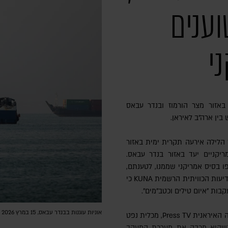
ענים
י
אזור מצר הורמוז ובנדר עבאס
בין ארה"ב לאיראן.
ך הלילה אירעה תקרית ימית באזור
יקניים יעד באזור בנדר עבאס.
 בסיס אמריקני שממנו, לטענתם,
יצאה התקיפה. במקביל דיווחה סוכנות הידיעות הכוויתית הרשמית KUNA כי
בות "איום טילים וכטב"מים".
אוניות עוגנות בבנדר עבאס, 15 במרץ 2026 | צילום: Majid Saeedi/Getty Images
 כשהיא מכבה את מערכת המעקב