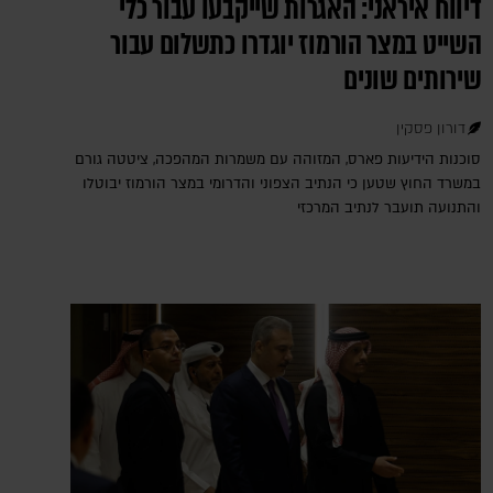
דיווח איראני: האגרות שייקבעו עבור כלי
השייט במצר הורמוז יוגדרו כתשלום עבור
שירותים שונים
דורון פסקין
סוכנות הידיעות פארס, המזוהה עם משמרות המהפכה, ציטטה גורם
במשרד החוץ שטען כי הנתיב הצפוני והדרומי במצר הורמוז יבוטלו
והתנועה תועבר לנתיב המרכזי