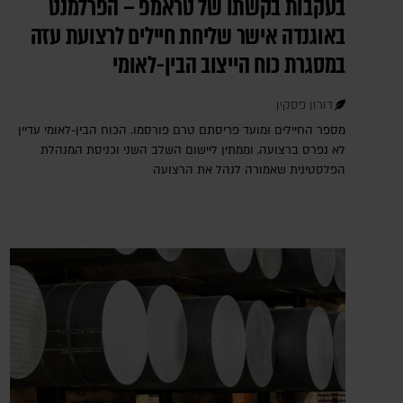
בעקבות בקשתו של טראמפ – הפרלמנט
באוגנדה אישר שליחת חיילים לרצועת עזה
במסגרת כוח הייצוב הבין-לאומי
דורון פסקין
מספר החיילים ומועד פריסתם טרם פורסמו. הכוח הבין-לאומי עדיין
לא נפרס ברצועה, וממתין ליישום השלב השני וכניסת המנהלת
הפלסטינית שאמורה לנהל את הרצועה