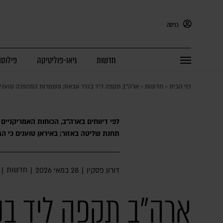
כניסה
חדשות
גיאו-פוליטיקה
פילוסו
דף הבית
»
חדשות
»
ארה"ב תקפה ליד בנדר עבאס; משמרות המהפכה טועני
לפי דיווחים בארה"ב, הכוחות האמריקניים 
תחנת שליטה באזור; באיראן טוענים כי הגי
חדשות
דורון פסקין
|
28 במאי 2026
|
|
ארה"ב תקפה ליד בנ