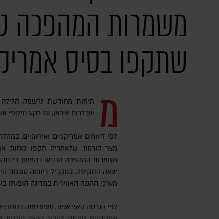
משמרות המהפכה טו
שתקפו בסיס אמריקנ
מ
תיחות מחודשת נרשמה הלילה ב
שבדרום איראן, על רקע חילופי אש 
לפי דיווחים אמריקניים ואיראניים, במהל
מצר הורמוז, שלאחריה תקפו כוחות אמר
משמרות המהפכה הודיעו בהמשך כי תקפו
מערכי ההגנה האווירית במדינה הופעלו בעק
לפי הגרסה האיראנית, שפורסמה בטלוויזיה האיראנית Press TV, מכלית נפט
אמריקנית ניסתה לעבור במצר הורמוז