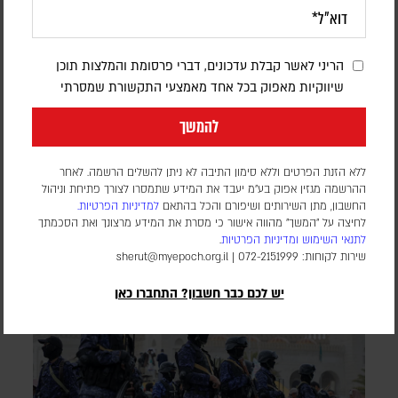
דיווחים: סעודיה, טורקיה ופקיסטן יחתמו
היום על הסכם הגנה משותף
הריני לאשר קבלת עדכונים, דברי פרסומת והמלצות תוכן
דורון פסקין
שיווקיות מאפוק בכל אחד מאמצעי התקשורת שמסרתי
לפי דיווחים במספר סוכנויות ידיעות, ההסכם צפוי להיחתם בג'דה
במפגש בין מנהיגי שלוש המדינות. גורם שצוטט בסוכנות הידיעות
להמשך
AFP טען כי המגעים בנושא נמשכו זמן רב, אך ההתפתחויות
האחרונות באזור האיצו אותם. בשלב זה, לא פורסמו פרטים על תוכן
ללא הזנת הפרטים וללא סימון התיבה לא ניתן להשלים הרשמה. לאחר
ההסכם
ההרשמה מגזין אפוק בע״מ יעבד את המידע שתמסרו לצורך פתיחת וניהול
החשבון, מתן השירותים ושיפורם והכל בהתאם
למדיניות הפרטיות.
לחיצה על "המשך" מהווה אישור כי מסרת את המידע מרצונך ואת הסכמתך
לתנאי השימוש
ומדיניות הפרטיות
.
שירות לקוחות: 072-2151999 |
sherut@myepoch.org.il
יש לכם כבר חשבון? התחברו כאן