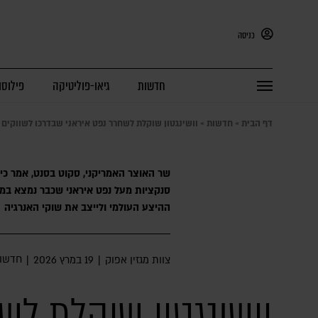
כניסה
חדשות
גיאו-פוליטיקה
פילוסו
דף הבית
»
חדשות
»
וושינגטון שוקלת לשחרר נפט איראני שבדרכו לשווקים כ
שר האוצר האמריקני, סקוט בסנט, אמר כי
סנקציות מעל נפט איראני שכבר נמצא במכ
ההיצע העולמי ולייצב את שוקי האנרגיה
חדשו
צוות מגזין אפוק
|
19 במרץ 2026
|