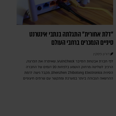
"דלת אחורית" התגלתה בנתבי אינטרנט
סיניים הנמכרים ברחבי העולם
דורון פסקין
לפי חברת אבטחת הסייבר VulnCheck‎, שאיתרה את הפרצה,
הרכיב לשליטה מרחוק הוטמע בלפחות 20 דגמים של החברה
הסינית Shenzhen Zhibotong Electronics‎, מקבל גישה לרמת
ההרשאה הגבוהה ביותר במערכת ומתקשר עם שרתים חיצוניים