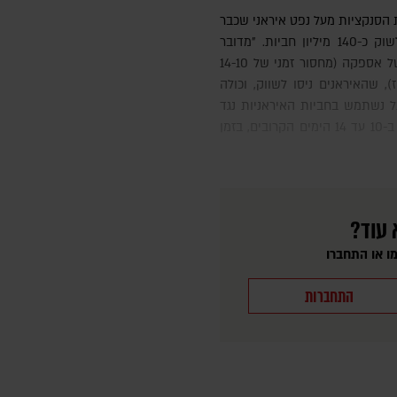
"תקוע" על גבי מכליות עשויה להזרים לשוק כ-140 מיליון חביות. "מדובר
בכמות ששווה לכ-10 ימים עד שבועיים של אספקה (מחסור זמני של 14-10
), שהאיראנים ניסו לשווק, וכולה
ועל נשתמש בחביות האיראניות נגד
האיראנים, כדי לשמור על מחירים נמוכים ב-10 עד 14 הימים הקרובים, בזמן
 עוד?
ו או התחברו
התחברות