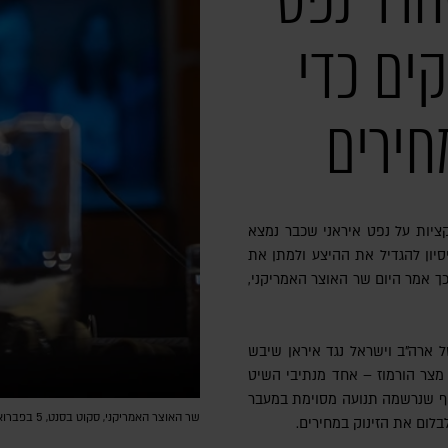
חרר נפט
קים כדי
חירים
ציות על נפט איראני שכבר נמצא
יסיון להגדיל את ההיצע ולמתן את
כך אמר היום שר האוצר האמריקני,
ארה"ב וישראל נגד איראן שיבש
 מצר הורמוז – אחד מנתיבי השיט
אף שנרשמה תנועה מסוימת במעבר
שר האוצר האמריקני, סקוט בסנט, 5 בפברואר 2026 | צילום: Madalina Kilroy/The Epoch Times
לבלום את הזינוק במחירים.