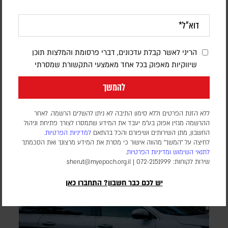
דיווח: חודשים לפני המלחמה באיראן,
הפנטגון זיהה נקודת תורפה בתעשיית הנשק
הריני לאשר קבלת עדכונים, דברי פרסומת והמלצות תוכן
האמריקנית
שיווקיות מאפוק בכל אחד מאמצעי התקשורת שמסרתי
דורון פסקין
להמשך
לפי סוכנות הידיעות בלומברג, סימולטור מלחמה שערך הפנטגון
בחודש יולי 2025, התריע מפני תלות מסוכנת באלומיניום בטוהר
ללא הזנת הפרטים וללא סימון התיבה לא ניתן להשלים הרשמה. לאחר
גבוה. התקיפות במפרץ הפכו את התרחיש התיאורטי למשבר
ההרשמה מגזין אפוק בע״מ יעבד את המידע שתמסרו לצורך פתיחת וניהול
אספקה ממשי
החשבון, מתן השירותים ושיפורם והכל בהתאם
למדיניות הפרטיות.
לחיצה על "המשך" מהווה אישור כי מסרת את המידע מרצונך ואת הסכמתך
לתנאי השימוש
ומדיניות הפרטיות
.
שירות לקוחות: 072-2151999 |
sherut@myepoch.org.il
יש לכם כבר חשבון? התחברו כאן