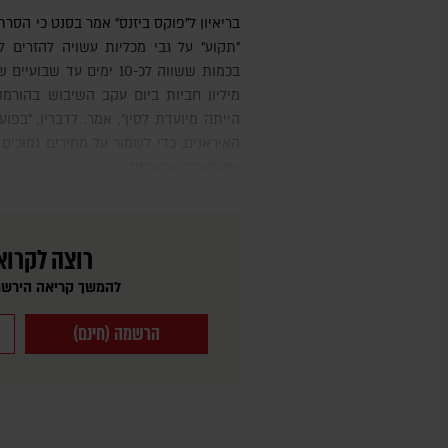
בריאיון ל"פוקס ביזנס" אמר בסנט כי הסרת הסנקציות מעל נפט איראני שכבר
מיליון חביות ביום עקב השיבוש בהורמוז
הייתה מיועדת לסין", אמר. לדבריו, "בפ
שהמערכה נמשכת".
רוצה לקרוא
להמשך קריאה הירשמ
הרשמה (חינם)