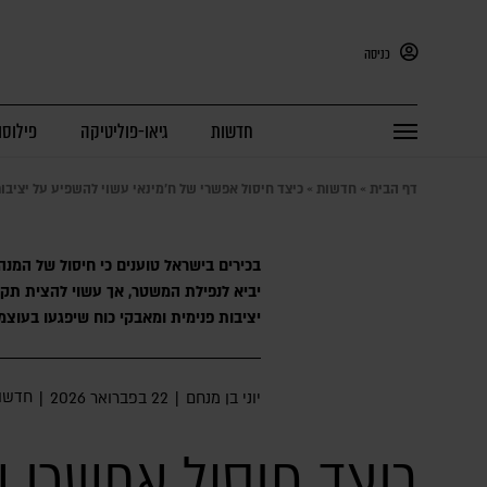
כניסה
חדשות
גיאו-פוליטיקה
פילוסו
דף הבית
»
חדשות
»
כיצד חיסול אפשרי של ח'מינאי עשוי להשפיע על יציב
בכירים בישראל טוענים כי חיסול של המנהי
יביא לנפילת המשטר, אך עשוי להצית תק
יציבות פנימית ומאבקי כוח שיפגעו בעוצ
חדשו
יוני בן מנחם
|
22 בפברואר 2026
|