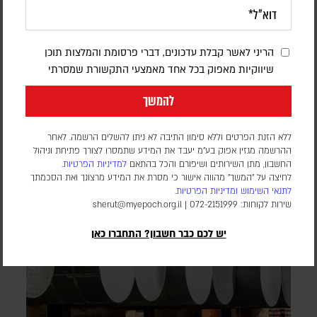
בעקבות בקשתו של טראמפ – הפרלמנט
באוגנדה אישר שליחת חיילים לרצועת עזה
במסגרת כוח הייצוב הבין-לאומי
הריני לאשר קבלת עדכונים, דברי פרסומת והמלצות תוכן
שיווקיות מאפוק בכל אחד מאמצעי התקשורת שמסרתי
דורון פסקין
להמשך
מספר החיילים ומועד פריסתם טרם פורסמו. הכוח הבין-לאומי עדיין
לא נפרס ברצועה, וממתין ליישום השלב השני וכניסת המנהלת
הפלסטינית שאמורה לנהל את הרצועה
ללא הזנת הפרטים וללא סימון התיבה לא ניתן להשלים הרשמה. לאחר
ההרשמה מגזין אפוק בע״מ יעבד את המידע שתמסרו לצורך פתיחת וניהול
החשבון, מתן השירותים ושיפורם והכל בהתאם
למדיניות הפרטיות.
לחיצה על "המשך" מהווה אישור כי מסרת את המידע מרצונך ואת הסכמתך
לתנאי השימוש
ומדיניות הפרטיות
.
שירות לקוחות: 072-2151999 |
sherut@myepoch.org.il
יש לכם כבר חשבון? התחברו כאן