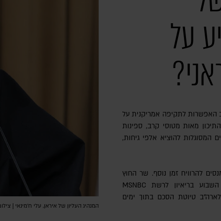
של
ע על
אני?
 האפשרות לתקיפה אמריקנית על
התיכון מאות מטוסי קרב, ספינות
 המסוגלות להוציא אלפי גיחות,
סים להרוויח זמן נוסף. שר החוץ
האיראני, עבאס עראקצ'י, אמר בסוף השבוע בריאיון לרשת MSNBC
לארה"ב טיוטת הסכם בתוך ימים
המנהיג העליון של איראן, עלי ח'מינאי | צילום: amenei.ir