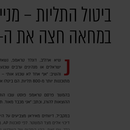
ביטול התליות – מניי
במחאה חצה את ה-3,000
נ
שיא ארה"ב, דונלד טראמפ, נשאל
ישראלים או מנהיגים ערבים שכנעו
והשיב: "אף אחד לא שכנע אותי – א
מתוכננות יותר מ-800 תליות. הם ביטלו אותן. זה השפיע עליי מאוד".
בהמשך פרסם טראמפ פוסט שבו הודה
ההוצאות להורג, וכתב: "אני מכבד מאוד. תו
במקביל, דיווחים מאיראן מצביעים על היחלשות המחאה ברחובות בעקבות
דיכו
כלל. עם זאת, הקו התקיף של השלטון נ