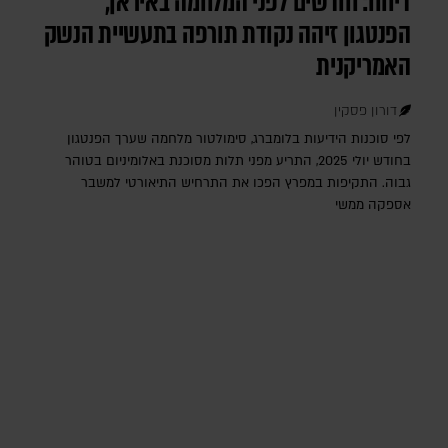
דיווח: חודשים לפני המלחמה באיראן,
הפנטגון זיהה נקודת תורפה בתעשיית הנשק
האמריקנית
דורון פסקין
לפי סוכנות הידיעות בלומברג, סימולטור מלחמה שערך הפנטגון
בחודש יולי 2025, התריע מפני תלות מסוכנת באלומיניום בטוהר
גבוה. התקיפות במפרץ הפכו את התרחיש התיאורטי למשבר
אספקה ממשי