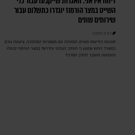
דיווח איראני: האגרות שייקבעו עבור כלי
השייט במצר הורמוז יוגדרו כתשלום עבור
שירותים שונים
דורון פסקין
סוכנות הידיעות פארס, המזוהה עם משמרות המהפכה, ציטטה גורם
במשרד החוץ שטען כי הנתיב הצפוני והדרומי במצר הורמוז יבוטלו
והתנועה תועבר לנתיב המרכזי