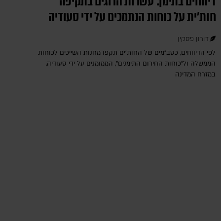
דיווחים בתימן: עשרות הרוגים בתקיפה
חות'ית על כוחות הנתמכים על ידי סעודיה
דורון פסקין
לפי הדיווחים, כטב"מים של החות'ים תקפו מחנות השייכים לכוחות
הממשלה ול"כוחות החירום התימנים", הממומנים על ידי סעודיה,
במזרח המדינה