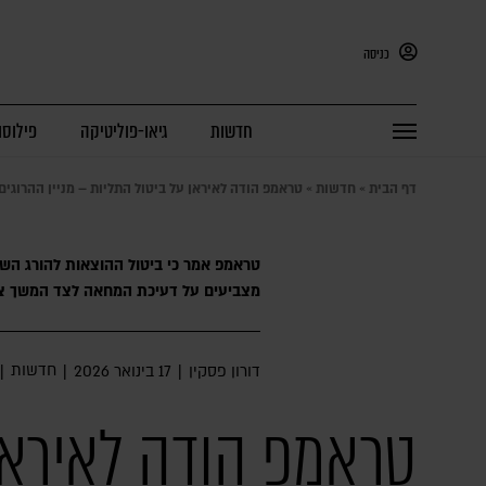
כניסה
חדשות
גיאו-פוליטיקה
פילוסו
דף הבית
»
חדשות
»
טראמפ הודה לאיראן על ביטול התליות – מניין ההרוגים ב
טראמפ אמר כי ביטול ההוצאות להורג השפי
מצביעים על דעיכת המחאה לצד המשך צעד
חדשות
דורון פסקין
|
17 בינואר 2026
|
|
טראמפ הודה לאיראן