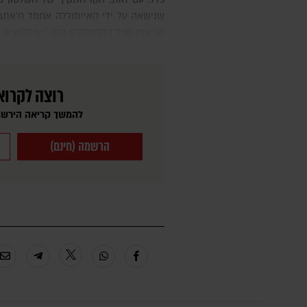
שנישאה על ידי האייתוללה אחמד ח'אתמי
קריאות מצד המתפללים כגון: "יש להוציא ל
רוצה לקרוא
להמשך קריאה הירשמ
הרשמה (חינם)