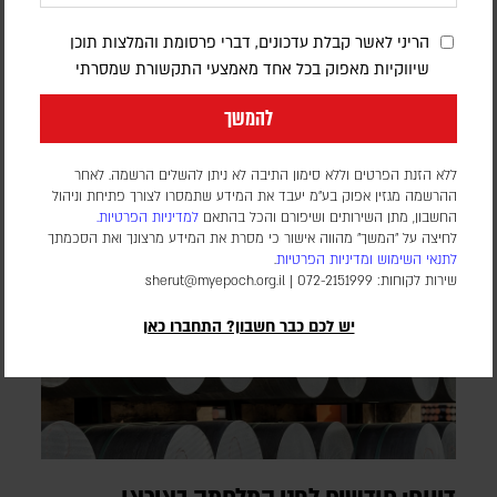
במסגרת כוח הייצוב הבין-לאומי
הריני לאשר קבלת עדכונים, דברי פרסומת והמלצות תוכן
דורון פסקין
שיווקיות מאפוק בכל אחד מאמצעי התקשורת שמסרתי
מספר החיילים ומועד פריסתם טרם פורסמו. הכוח הבין-לאומי עדיין
לא נפרס ברצועה, וממתין ליישום השלב השני וכניסת המנהלת
להמשך
הפלסטינית שאמורה לנהל את הרצועה
ללא הזנת הפרטים וללא סימון התיבה לא ניתן להשלים הרשמה. לאחר
ההרשמה מגזין אפוק בע״מ יעבד את המידע שתמסרו לצורך פתיחת וניהול
החשבון, מתן השירותים ושיפורם והכל בהתאם
למדיניות הפרטיות.
לחיצה על "המשך" מהווה אישור כי מסרת את המידע מרצונך ואת הסכמתך
לתנאי השימוש
ומדיניות הפרטיות
.
שירות לקוחות: 072-2151999 |
sherut@myepoch.org.il
יש לכם כבר חשבון? התחברו כאן