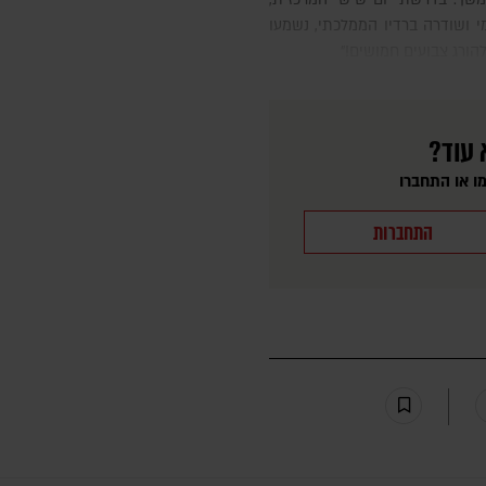
 ושודרה ברדיו הממלכתי, נשמעו
הורג צבועים חמושים!"
 עוד?
ו או התחברו
התחברות