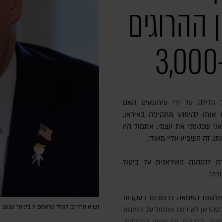
ן ההרוגים
 הלילה על ידי עיתונאים האם
 אותו להימנע מתקיפה באיראן,
ני שכנעתי את עצמי. אתמול היו
 להנהגה האיראנית על ביטול
דה".
נשיא ארה''ב, דונלד טראמפ, 9 בינואר 2026 | צילום: Alex Wong/Getty Images
י אלים מצד המשטר. לפי סוכנות AP, בטהראן לא דווח אתמול על הפגנות
משך. בדרשת יום שישי המרכזית,