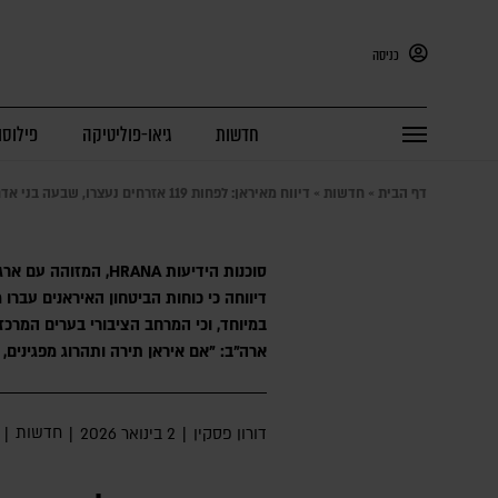
כניסה
חדשות
גיאו-פוליטיקה
פילוסו
דף הבית
»
חדשות
»
דיווח מאיראן: לפחות 119 אזרחים נעצרו, שבעה בני אדם נהרגו; טראמפ שלח איום מפורש למשטר
סוכנות הידיעות HRANA, 
דיווחה כי כוחות הביטחון האיראנים עברו 
במיוחד, וכי המרחב הציבורי בערים המרכזי
ארה"ב: "אם איראן תירה ותהרוג מפגינים,
חדשות
דורון פסקין
|
2 בינואר 2026
|
|