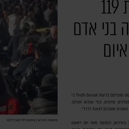
דיווח מאיראן: לפחות 119
 בני אדם
איום
שיא ארה"ב, דונלד טראמפ, כתב בפוסט שפרסם ברשת Truth Social כי
גינים שלווים, כפי שנהוג אצלם,
טעונים ומוכנים לצאת לדרך".
מחאות באיראן | שימוש לפי סעיף 27א׳
באיראן, הנמשך מאז יום ראשון