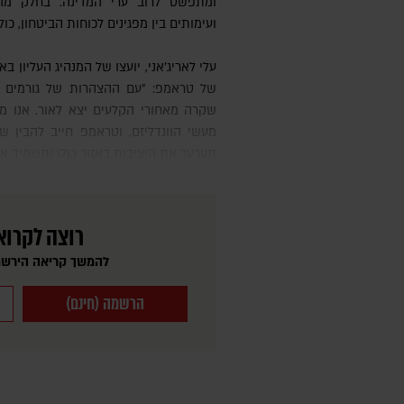
ומתפשט לרוב ערי המדינה. בחלק מה
ועימותים בין מפגינים לכוחות הביטחון, כ
עלי לאריג'אני, יועצו של המנהיג העליון באיראן, עלי ח'מינאי, הגיב ב-X לפוסט
של טראמפ: "עם ההצהרות של גורמים י
שקרה מאחורי הקלעים יצא לאור. אנו מב
מעשי הוונדליזם, וטראמפ חייב להבין ש
תערער את היציבות באזור כולו ותשמיד א
רוצה לקרוא
להמשך קריאה הירשמ
הרשמה (חינם)