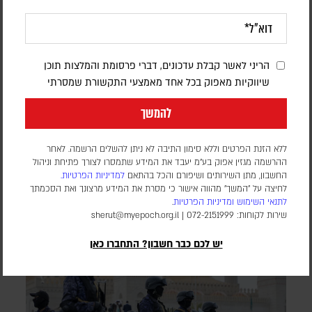
בעקבות בקשתו של טראמפ – הפרלמנט
באוגנדה אישר שליחת חיילים לרצועת עזה
הריני לאשר קבלת עדכונים, דברי פרסומת והמלצות תוכן
במסגרת כוח הייצוב הבין-לאומי
שיווקיות מאפוק בכל אחד מאמצעי התקשורת שמסרתי
להמשך
דורון פסקין
מספר החיילים ומועד פריסתם טרם פורסמו. הכוח הבין-לאומי עדיין
ללא הזנת הפרטים וללא סימון התיבה לא ניתן להשלים הרשמה. לאחר
לא נפרס ברצועה, וממתין ליישום השלב השני וכניסת המנהלת
ההרשמה מגזין אפוק בע״מ יעבד את המידע שתמסרו לצורך פתיחת וניהול
הפלסטינית שאמורה לנהל את הרצועה
החשבון, מתן השירותים ושיפורם והכל בהתאם
למדיניות הפרטיות.
לחיצה על "המשך" מהווה אישור כי מסרת את המידע מרצונך ואת הסכמתך
לתנאי השימוש
ומדיניות הפרטיות
.
שירות לקוחות: 072-2151999 |
sherut@myepoch.org.il
יש לכם כבר חשבון? התחברו כאן