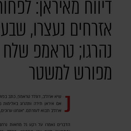
אזרחים נעצרו, שבעה
נהרגו; טראמפ שלח 
מפורש למשטר
נ
אם איראן תירה ותהרוג באלימות מפ
ארה"ב תבוא לעזרתם. "אנחנו ערוכים, 
הדברים נאמרו על רקע גל מחאות נרחב 