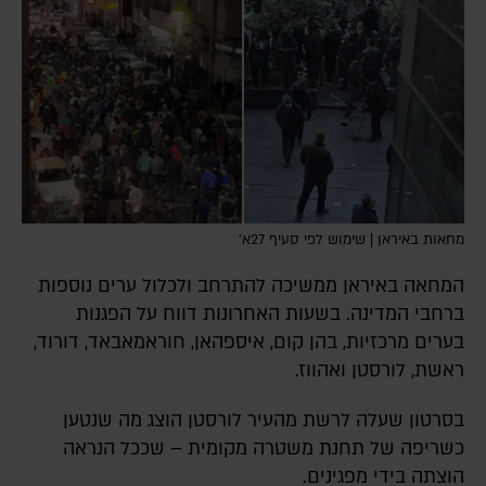
מחאות באיראן | שימוש לפי סעיף 27א׳
המחאה באיראן ממשיכה להתרחב ולכלול ערים נוספות
ברחבי המדינה. בשעות האחרונות דווח על הפגנות
בערים מרכזיות, בהן קום, איספהאן, חוראמאבאד, דורוד,
ראשת, לורסטן ואהווז.
בסרטון שעלה לרשת מהעיר לורסטן הוצג מה שנטען
כשריפה של תחנת משטרה מקומית – שככל הנראה
הוצתה בידי מפגינים.