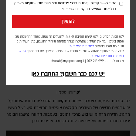
הריני לאשר קבלת עדכונים, דברי פרסומת והמלצות תוכן שיווקיות מאפוק
בכל אחד מאמצעי התקשורת שמסרתי
להמשך
ללא הזנת הפרטים וללא סימון התיבה לא ניתן להשלים הרשמה. לאחר ההרשמה מגזין
אפוק בע״מ יעבד את המידע שתמסרו לצורך פתיחת וניהול החשבון, מתן השירותים
ושיפורם והכל בהתאם
למדיניות הפרטיות.
לחיצה על "המשך" מהווה אישור כי מסרת את המידע מרצונך ואת הסכמתך
לתנאי
השימוש
ומדיניות הפרטיות
.
שירות לקוחות: 072-2151999 |
sherut@myepoch.org.il
דיווח: ממשל טראמפ מכין איסור על יבוא של רכיבים
סיניים מרכזיים המשמשים להעברת מידע במרכזי
יש לכם כבר חשבון? התחברו כאן
נתונים
דורון פסקין
לפי סוכנות הידיעות רויטרס, נציבות התקשורת הפדרלית בוחנת איסור על
יבוא דגמים חדשים של משדרים-מקלטים אופטיים מתוצרת סין, בשל חשש
מריגול, חדירה מרחוק ושיבוש מרכזי נתונים. בעקבות הדיווח, נרשמו הבוקר
ירידות חדות במניות של יצרניות ציוד תקשורת אופטית בסין