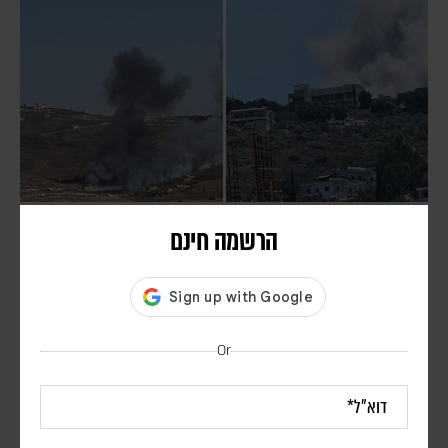
חיזבאללה הפר את הפסקת האש; צה"ל תקף בדרום
הרשמה חינם
לבנון
אורן שלום
דובר צה"ל הודיע כי "התקיפות התבצעו בתגובה להפרה בוטה של ארגון
הטרור חיזבאללה". סוכנות הידיעות הלבנונית NNA דיווחה על הרוג ו-11
Or
פצועים