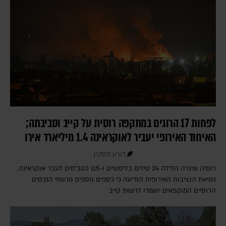
לפחות 17 הרוגים במתקפה רוסית על קייב וסביבתה;
האיחוד האירופי יעביר לאוקראינה 1.4 מיליארד אירו
דורון פסקין
רוסיה שיגרה הלילה 24 טילים בליסטיים ו-115 כטב"מים לעבר אוקראינה.
נשיאת הנציבות האירופית הודיעה כי כספים נוספים מרווחי הנכסים
הרוסיים המוקפאים יועמדו לרשות קייב