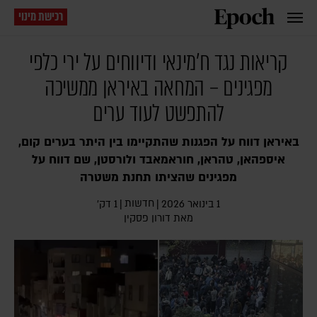
רכישת מינוי
קריאות נגד ח'מינאי ודיווחים על ירי כלפי
מפגינים – המחאה באיראן ממשיכה
להתפשט לעוד ערים
באיראן דווח על הפגנות שהתקיימו בין היתר בערים קום,
איספהאן, טהראן, חוראמאבד ולורסטן, שם דווח על
מפגינים שהציתו תחנת משטרה
חדשות
1 בינואר 2026
|
|
1 דק׳
מאת
דורון פסקין