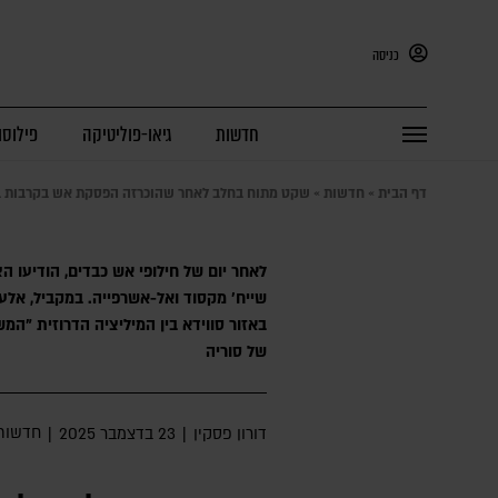
כניסה
חדשות
גיאו-פוליטיקה
פילוסו
דף הבית
»
חדשות
»
שקט מתוח בחלב לאחר שהוכרזה הפסקת אש בקרבות בין כ
לאחר יום של חילופי אש כבדים, הודיעו 
שייח' מקסוד ואל-אשרפייה. במקביל, אלער
באזור סווידא בין המיליציה הדרוזית "המש
של סוריה
חדשות
דורון פסקין
|
23 בדצמבר 2025
|