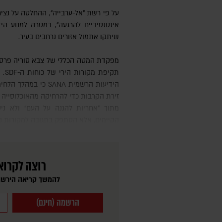
על פי רשת "אל-ערבייה", ההחלטה על נצ
אינטנסיביים להרגעה", במטרה למנוע ה
שיתקו אתמול אזורים נרחבים בעיר.
מפקדת המטה הכללי של צבא סוריה פרסמה אמש פקודה רשמית להפסקת
תקי
הידיעות הרשמית SANA כ
זירת הקרבות כדי להרחיקה מהאוכלוסייה 
מתוך "אחריות להגנה על העם" ולא ניס
הקיימים, אלא הסתפק בתגובה למקורות ה
רוצה לקרוא
להמשך קריאה הירשמ
הרשמה (חינם)