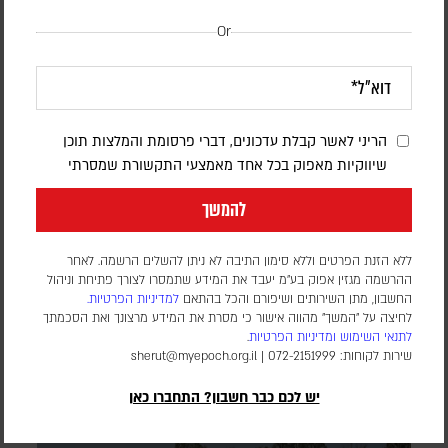
Or
חיזבאללה הפר את הפסקת האש; צה"ל תקף
הריני לאשר קבלת עדכונים, דברי פרסומת והמלצות תוכן
בדרום לבנון
שיווקיות מאפוק בכל אחד מאמצעי התקשורת שמסרתי
להמשך
אורן שלום
דובר צה"ל הודיע כי "התקיפות התבצעו בתגובה להפרה בוטה של
ארגון הטרור חיזבאללה". סוכנות הידיעות הלבנונית NNA דיווחה על
ללא הזנת הפרטים וללא סימון התיבה לא ניתן להשלים הרשמה. לאחר
הרוג ו-11 פצועים
ההרשמה מגזין אפוק בע״מ יעבד את המידע שתמסרו לצורך פתיחת וניהול
החשבון, מתן השירותים ושיפורם והכל בהתאם
למדיניות הפרטיות.
לחיצה על "המשך" מהווה אישור כי מסרת את המידע מרצונך ואת הסכמתך
לתנאי השימוש
ומדיניות הפרטיות
.
שירות לקוחות: 072-2151999 |
sherut@myepoch.org.il
יש לכם כבר חשבון? התחברו כאן