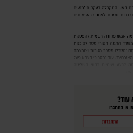
ירת האש התקבלה בעקבות "מגעים
ידרדרות נוספת לאחר שהעימותים
פת מקורות הירי של כוחות ה-SDF. משרד ההגנה הסורי מסר לסוכנות
י במהלך הלחימה "נוטרלו מספר מטרות וצומצמה
האזרחית". עוד נמסר כי הצבא פעל
ה לבצע שינויים בקווי השליטה
אש.
 עוד?
ו או התחברו
התחברות