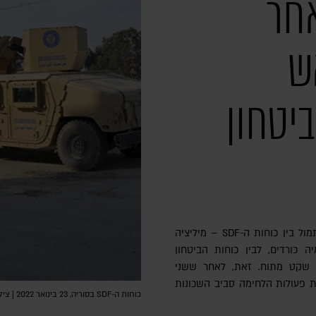
חר
ש
יטחון
אחר חילופי אש כבדים שפרצו אתמול בין כוחות ה-SDF – מיליציה
 כורדים, לבין כוחות הביטחון
ב שקט מתוח. זאת, לאחר ששני
 פעולות הלחימה סביב השכונות
כוחות ה-SDF בסוריה, 23 בינואר 2022 | צילום: AFP via Getty Images