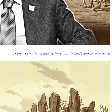
ארדואן והחזון הניאו-עות'מאני: להתנגד לציוויליזציה המערבית ולהחיות את א-שאם