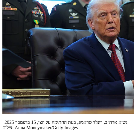
נשיא ארה״ב, דונלד טראמפ, בעת החתימה על הצו, 15 בדצמבר 2025 |
צילום: Anna Moneymaker/Getty Images