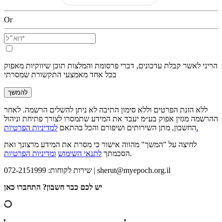
Or
הריני לאשר קבלת עדכונים, דברי פרסומת והמלצות תוכן שיווקיות מאפוק
בכל אחד מאמצעי התקשורת שמסרתי
להמשך
ללא הזנת הפרטים וללא סימון התיבה לא ניתן להשלים הרשמה. לאחר
ההרשמה מגזין אפוק בע״מ יעבד את המידע שתמסרו לצורך פתיחת וניהול
למדיניות הפרטיות.
החשבון, מתן השירותים ושיפורם והכל בהתאם
לחיצה על "המשך" מהווה אישור כי מסרת את המידע מרצונך ואת
.
הסכמתך
לתנאי השימוש
ומדיניות הפרטיות
sherut@myepoch.org.il
שירות לקוחות: 072-2151999 |
יש לכם כבר חשבון? התחברו כאן