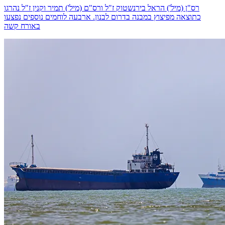
רס"ן (מיל') הראל בירנשטוק ז"ל ורס"ם (מיל') תמיר וקנין ז"ל נהרגו
כתוצאה מפיצוץ במבנה בדרום לבנון. ארבעה לוחמים נוספים נפצעו
באורח קשה