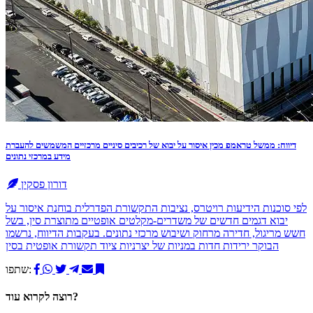
דיווח: ממשל טראמפ מכין איסור על יבוא של רכיבים סיניים מרכזיים המשמשים להעברת
מידע במרכזי נתונים
דורון פסקין
לפי סוכנות הידיעות רויטרס, נציבות התקשורת הפדרלית בוחנת איסור על
יבוא דגמים חדשים של משדרים-מקלטים אופטיים מתוצרת סין, בשל
חשש מריגול, חדירה מרחוק ושיבוש מרכזי נתונים. בעקבות הדיווח, נרשמו
הבוקר ירידות חדות במניות של יצרניות ציוד תקשורת אופטית בסין
שתפו:
רוצה לקרוא עוד?