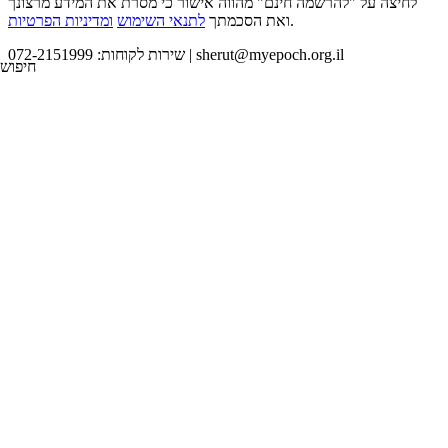
לחיצה על "להרשמה חינם" מהווה אישור כי מסרת את המידע מרצונך
.
ואת הסכמתך
לתנאי השימוש
ומדיניות הפרטיות
sherut@myepoch.org.il
שירות לקוחות: 072-2151999 |
חיפוש