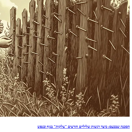
הסכנה שבכעס: כיצד רגשות שליליים חורצים "צלקות" בגוף ובנפש