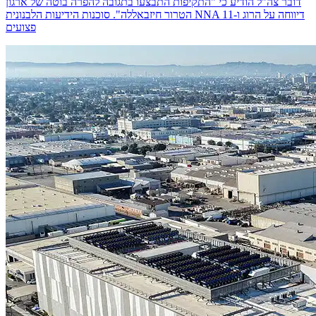
דובר צה"ל הודיע כי "התקיפות התבצעו בתגובה להפרה בוטה של ארגון
הטרור חיזבאללה". סוכנות הידיעות הלבנונית NNA דיווחה על הרוג ו-11
פצועים