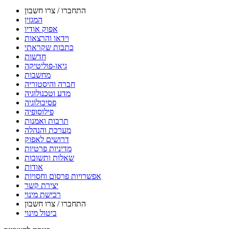
התחברו / צרו חשבון
המגזין
אפוק אודיו
וידאו והרצאות
כתבות שקראתי
חדשות
גיאו-פוליטיקה
מחשבות
חברה והיסטוריה
מדע וטכנולוגיה
פסיכולוגיה
פילוסופיה
תרבות ואמנות
מערכת והנהלה
דרושים לאפוק
מדיניות פרטיות
שאלות ותשובות
אודות
אפשרויות פרסום וחסויות
יצירת קשר
רכישת מינוי
התחברו / צרו חשבון
ביטול מינוי