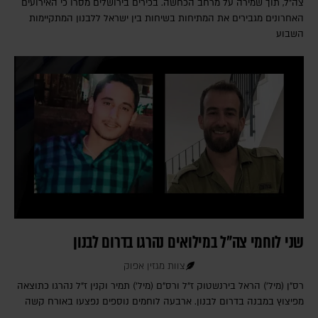
צה"ל, תוך שמירה על מרחב הכחשה. בכירים בירושלים מסרו כי האירועים
האחרונים מגבירים את המתיחות בשיחות בין ישראל ללבנון המתקיימות
השבוע
שני לוחמי צה"ל במילואים נהרגו בדרום לבנון
צוות מגזין אפוק
רס"ן (מיל') הראל בירנשטוק ז"ל ורס"ם (מיל') תמיר וקנין ז"ל נהרגו כתוצאה
מפיצוץ במבנה בדרום לבנון. ארבעה לוחמים נוספים נפצעו באורח קשה