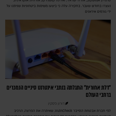
טרמילן אמושקוב, אזרח ישראלי, ואלינה קושנירקו, אזרחית אוקראינית,
נעצרו בחודש שעבר. בחקירה עלה כי ביצעו משימות ביטחוניות שניתנו על
ידי גורמים איראנים
"דלת אחורית" התגלתה בנתבי אינטרנט סיניים הנמכרים
ברחבי העולם
דורון פסקין
לפי חברת אבטחת הסייבר VulnCheck‎, שאיתרה את הפרצה, הרכיב