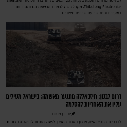
לשליטה מרחוק הוטמע בלפחות 20 דגמים של החברה הסינית Shenzhen
Zhibotong Electronics‎, מקבל גישה לרמת ההרשאה הגבוהה ביותר
במערכת ומתקשר עם שרתים חיצוניים
דרום לבנון: חיזבאללה מתנער מאשמה; בישראל מטילים
עליו את האחריות להסלמה
יוני בן מנחם
לדברי גורמים צבאיים, ארגון הטרור ממשיך לפעול מתחת לרדאר נגד כוחות