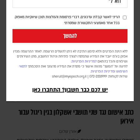
אינדונזיה, פקיסטן, טורקיה, סעודיה ומצרים, את המשך הפעילות הישראלית
ברצועה, שלטענתם פוגעת במאמצים להתקדם לשלב הבא בתוכנית לסיום
הריני לאשר קבלת עדכונים, דברי פרסומת והמלצות תוכן שיווקיות מאפוק
המלחמה
בכל אחד מאמצעי התקשורת שמסרתי
להמשך
ללא הזנת הפרטים וללא סימון התיבה לא ניתן להשלים הרשמה. לאחר ההרשמה מגזין
אפוק בע״מ יעבד את המידע שתמסרו לצורך פתיחת וניהול החשבון, מתן השירותים
ושיפורם והכל בהתאם
למדיניות הפרטיות.
לחיצה על "המשך" מהווה אישור כי מסרת את המידע מרצונך ואת הסכמתך
לתנאי
השימוש
ומדיניות הפרטיות
.
שירות לקוחות: 072-2151999 |
sherut@myepoch.org.il
יש לכם כבר חשבון? התחברו כאן
כתב אישום נגד שני תושבי אשקלון בגין ריגול עבור
איראן
אורן שלום