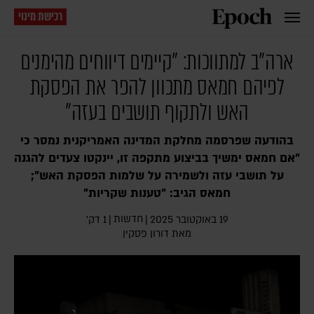
רכישת מינוי
ארה"ב למתווכות: "קיימים דיווחים מהימנים
לפיהם חמאס מתכוון להפר את הפסקת
האש ולתקוף תושבים בעזה"
בהודעה שפרסמה מחלקת המדינה האמריקנית נמסר כי
"אם חמאס ימשיך בביצוע מתקפה זו, יינקטו צעדים להגנה
על תושבי עזה ולשמירה על שלמות הפסקת האש";
חמאס הגיב: "טענות שקריות"
חדשות
19 באוקטובר 2025
|
|
1 דק׳
מאת
דורון פסקין