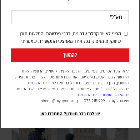
דיווחים: סעודיה, טורקיה ופקיסטן יחתמו
היום על הסכם הגנה משותף
הריני לאשר קבלת עדכונים, דברי פרסומת והמלצות תוכן
שיווקיות מאפוק בכל אחד מאמצעי התקשורת שמסרתי
דורון פסקין
להמשך
לפי דיווחים במספר סוכנויות ידיעות, ההסכם צפוי להיחתם בג'דה
במפגש בין מנהיגי שלוש המדינות. גורם שצוטט בסוכנות הידיעות
AFP טען כי המגעים בנושא נמשכו זמן רב, אך ההתפתחויות
ללא הזנת הפרטים וללא סימון התיבה לא ניתן להשלים הרשמה. לאחר
האחרונות באזור האיצו אותם. בשלב זה, לא פורסמו פרטים על תוכן
ההרשמה מגזין אפוק בע״מ יעבד את המידע שתמסרו לצורך פתיחת וניהול
החשבון, מתן השירותים ושיפורם והכל בהתאם
למדיניות הפרטיות.
ההסכם
לחיצה על "המשך" מהווה אישור כי מסרת את המידע מרצונך ואת הסכמתך
לתנאי השימוש
ומדיניות הפרטיות
.
שירות לקוחות: 072-2151999 |
sherut@myepoch.org.il
יש לכם כבר חשבון? התחברו כאן