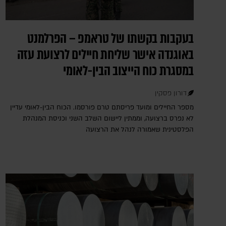
בעקבות בקשתו של טראמפ – הפרלמנט
באוגנדה אישר שליחת חיילים לרצועת עזה
במסגרת כוח הייצוב הבין-לאומי
דורון פסקין
מספר החיילים ומועד פריסתם טרם פורסמו. הכוח הבין-לאומי עדיין
לא נפרס ברצועה, וממתין ליישום השלב השני וכניסת המנהלת
הפלסטינית שאמורה לנהל את הרצועה