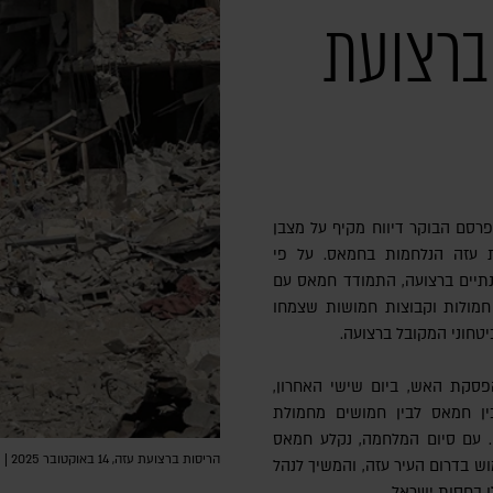
ברצועת
פרסם הבוקר דיווח מקיף על מצבן
 עזה הנלחמות בחמאס. על פי
תיים ברצועה, התמודד חמאס עם
חמולות וקבוצות חמושות שצמחו
טחוני המקובל ברצועה.
פסקת האש, ביום שישי האחרון,
ין חמאס לבין חמושים מחמולת
ה. עם סיום המלחמה, נקלע חמאס
הריסות ברצועת עזה, 14 באוקטובר 2025 | צילום: IBRAHIM GAZLIH/Middle East Images/AFP via Getty Images
וש בדרום העיר עזה, והמשיך לנהל
 בחסות ישראל.