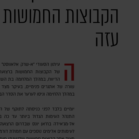
הקבוצות החמושות 
עזה
ה
עיתון הסעודי "א-שרק אלאווסט" 
של הקבוצות החמושות ברצועת
הדיווח, במהלך המלחמה בת השנ
שורה של אתגרים פנימיים, בעיקר מצד 
במהלך הלחימה וניסו לערער את הסדר הבי
יומיים בלבד לפני כניסתה לתוקף של ה
התנהל העימות הגדול ביותר עד כה ב
אל-מג'אידה בח’אן יונס שבדרום הרצוע
לעימותים אלימים נוספים עם חמולת דורמ
מצוד אחר קבוצות חמושות שלטענתו פעלו