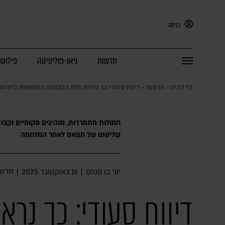
כניסה
חדשות
גיאו-פוליטיקה
פילוסו
דף הבית
»
חדשות
»
דיווח סעודי: כך נראית מפת הקבוצות החמושות ברצועת
חמולות מתמרדות, מנהיגים מקומיים וקב
שליטתו של חמאס לאחר המלחמה
חדשו
יוני בן מנחם
|
16 באוקטובר 2025
|
דיווח סעודי: כך נרא