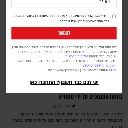
במפרץ הפכו את התרחיש התיאורטי למשבר אספקה ממשי
הריני לאשר קבלת עדכונים, דברי פרסומת והמלצות תוכן שיווקיות מאפוק
בכל אחד מאמצעי התקשורת שמסרתי
להמשך
ללא הזנת הפרטים וללא סימון התיבה לא ניתן להשלים הרשמה. לאחר ההרשמה מגזין
אפוק בע״מ יעבד את המידע שתמסרו לצורך פתיחת וניהול החשבון, מתן השירותים
ושיפורם והכל בהתאם
למדיניות הפרטיות.
לחיצה על "המשך" מהווה אישור כי מסרת את המידע מרצונך ואת הסכמתך
לתנאי
השימוש
ומדיניות הפרטיות
.
שירות לקוחות: 072-2151999 |
sherut@myepoch.org.il
יש לכם כבר חשבון? התחברו כאן
דיווחים בתימן: עשרות הרוגים בתקיפה חות'ית על
כוחות הנתמכים על ידי סעודיה
דורון פסקין
לפי הדיווחים, כטב"מים של החות'ים תקפו מחנות השייכים לכוחות
הממשלה ול"כוחות החירום התימנים", הממומנים על ידי סעודיה, במזרח
המדינה