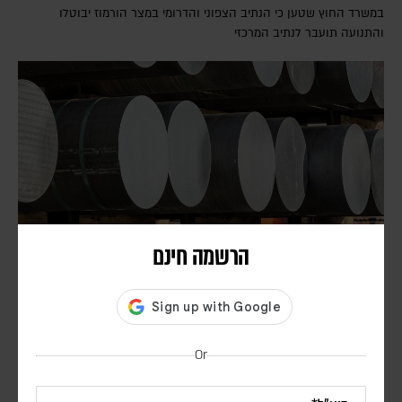
במשרד החוץ שטען כי הנתיב הצפוני והדרומי במצר הורמוז יבוטלו
והתנועה תועבר לנתיב המרכזי
הרשמה חינם
דיווח: חודשים לפני המלחמה באיראן, הפנטגון זיהה
נקודת תורפה בתעשיית הנשק האמריקנית
דורון פסקין
Or
לפי סוכנות הידיעות בלומברג, סימולטור מלחמה שערך הפנטגון בחודש יולי
2025, התריע מפני תלות מסוכנת באלומיניום בטוהר גבוה. התקיפות