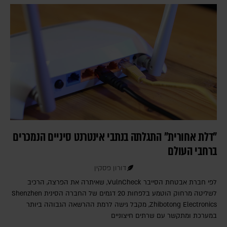
"דלת אחורית" התגלתה בנתבי אינטרנט סיניים הנמכרים
ברחבי העולם
דורון פסקין
לפי חברת אבטחת הסייבר VulnCheck‎, שאיתרה את הפרצה, הרכיב
לשליטה מרחוק הוטמע בלפחות 20 דגמים של החברה הסינית Shenzhen
Zhibotong Electronics‎, מקבל גישה לרמת ההרשאה הגבוהה ביותר
במערכת ומתקשר עם שרתים חיצוניים