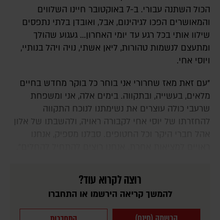
הכול השתנה עבורי. ב-7 באוקטובר חיינו השלווים
והמאושרים הפכו לגיהינום, אבל, ואובדן בלתי נתפסים
שילוו אותי בכל רגע עד יומי האחרון... געגוע שהולך
ומתעצם לנשמות טהורות, ליאן אשתי, נויה ויהל בנותיי,
ויוסי אחי.
"עם זאת מאז שחרורי אני בוחר כל בוקר מחדש בחיים
מלאים, בעשייה, ובתקווה. בימים אלה, אני ומשפחת
שרעבי כולה עוצרים את נשימתנו לנוכח התקווה
להחזרתו של יוסי אחי לקבורה ראויה, ולהשבתו של אלון
אהל חברי היקר וכל החטופים. סבלנו מספיק, אנחנו
ראויים למציאות אחרת. אנחנו רוצים להתחיל להחלים".
רוצה לקרוא עוד?
להמשך קריאה הירשמו או התחברו
הרשמה (חינם)
התחברות