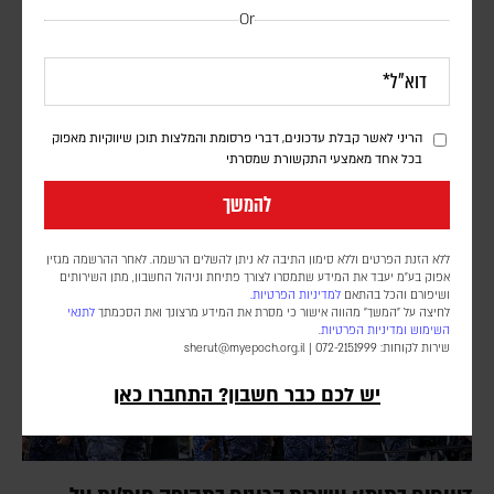
דיווח: חודשים לפני המלחמה באיראן, הפנטגון זיהה
Or
נקודת תורפה בתעשיית הנשק האמריקנית
דורון פסקין
לפי סוכנות הידיעות בלומברג, סימולטור מלחמה שערך הפנטגון בחודש יולי
הריני לאשר קבלת עדכונים, דברי פרסומת והמלצות תוכן שיווקיות מאפוק
2025, התריע מפני תלות מסוכנת באלומיניום בטוהר גבוה. התקיפות
בכל אחד מאמצעי התקשורת שמסרתי
במפרץ הפכו את התרחיש התיאורטי למשבר אספקה ממשי
להמשך
ללא הזנת הפרטים וללא סימון התיבה לא ניתן להשלים הרשמה. לאחר ההרשמה מגזין
אפוק בע״מ יעבד את המידע שתמסרו לצורך פתיחת וניהול החשבון, מתן השירותים
ושיפורם והכל בהתאם
למדיניות הפרטיות.
לחיצה על "המשך" מהווה אישור כי מסרת את המידע מרצונך ואת הסכמתך
לתנאי
השימוש
ומדיניות הפרטיות
.
שירות לקוחות: 072-2151999 |
sherut@myepoch.org.il
יש לכם כבר חשבון? התחברו כאן