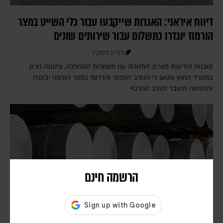
דיווח איראני: האגרות שייקבעו עבור כלי השייט במצר
הורמוז יוגדרו כתשלום עבור שירותים שונים
דורון פסקין
סוכנות הידיעות פארס, המזוהה עם משמרות המהפכה, ציטטה גורם
במשרד החוץ שטען כי הנתיב הצפוני והדרומי במצר הורמוז יבוטלו
והתנועה תועבר לנתיב המרכזי
הרשמה חינם