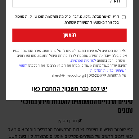
פצועים
הריני לאשר קבלת עדכונים, דברי פרסומת והמלצות תוכן שיווקיות מאפוק
בכל אחד מאמצעי התקשורת שמסרתי
להמשך
ללא הזנת הפרטים וללא סימון התיבה לא ניתן להשלים הרשמה. לאחר ההרשמה מגזין
אפוק בע״מ יעבד את המידע שתמסרו לצורך פתיחת וניהול החשבון, מתן השירותים
ושיפורם והכל בהתאם
למדיניות הפרטיות.
לחיצה על "המשך" מהווה אישור כי מסרת את המידע מרצונך ואת הסכמתך
לתנאי
השימוש
ומדיניות הפרטיות
.
שירות לקוחות: 072-2151999 |
sherut@myepoch.org.il
יש לכם כבר חשבון? התחברו כאן
דיווח: ממשל טראמפ מכין איסור על יבוא של רכיבים
סיניים מרכזיים המשמשים להעברת מידע במרכזי
נתונים
דורון פסקין
לפי סוכנות הידיעות רויטרס, נציבות התקשורת הפדרלית בוחנת איסור על
יבוא דגמים חדשים של משדרים-מקלטים אופטיים מתוצרת סין, בשל חשש