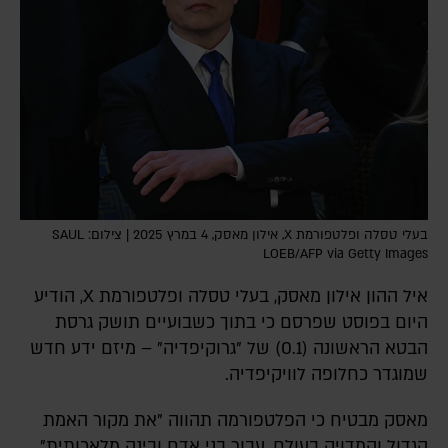
בעלי טסלה ופלטפורמת X, אילון מאסק, 4 במרץ 2025 | צילום: SAUL
LOEB/AFP via Getty Images
איל ההון אילון מאסק, בעלי טסלה ופלטפורמת X, הודיע
היום בפוסט שפרסם כי בתוך כשבועיים תושק גרסת
הבטא הראשונה (0.1) של "גרוקיפדיה" – מיזם ידע חדש
שמוגדר כחלופה לוויקיפדיה.
מאסק מבטיח כי הפלטפורמה תהווה "את מקור האמת
הגדול והמדויק בעולם, עבור בני אדם ובינה מלאכותית".