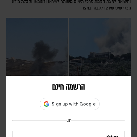
והיציאה למצר, הקמת מרכז תיאום משותף לאיראן ולעומאן וקבלת מידע
מכלי שיט שירצו לעבור במצר
הרשמה חינם
חיזבאללה הפר את הפסקת האש; צה"ל תקף בדרום
לבנון
אורן שלום
Or
דובר צה"ל הודיע כי "התקיפות התבצעו בתגובה להפרה בוטה של ארגון
הטרור חיזבאללה". סוכנות הידיעות הלבנונית NNA דיווחה על הרוג ו-11