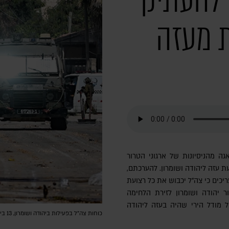
 להעתיק
ת מעזה
גה מהניסיונות של ארגוני הטרור
 עזה ליהודה ושומרון. להערכתם,
יכים כי צה"ל יכבוש את כל רצועת
ר יהודה ושומרון לזירת הלחימה
 מודל הירי שהיה בעזה ליהודה
כוחות צה"ל בפעילות ביהודה ושומרון, 13 ביוני 2024 | צילום: ZAIN JAAFAR/AFP via Getty Images