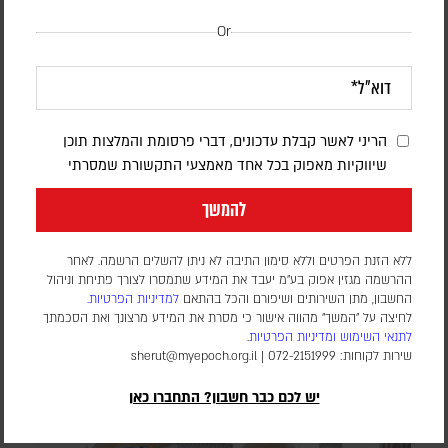
Or
הריני לאשר קבלת עדכונים, דברי פרסומת והמלצות תוכן
בעקבות בקשתו של טראמפ – הפרלמנט
שיווקיות מאפוק בכל אחד מאמצעי התקשורת שמסרתי
באוגנדה אישר שליחת חיילים לרצועת עזה
להמשך
במסגרת כוח הייצוב הבין-לאומי
ללא הזנת הפרטים וללא סימון התיבה לא ניתן להשלים הרשמה. לאחר
דורון פסקין
ההרשמה מגזין אפוק בע״מ יעבד את המידע שתמסרו לצורך פתיחת וניהול
מספר החיילים ומועד פריסתם טרם פורסמו. הכוח הבין-לאומי עדיין
החשבון, מתן השירותים ושיפורם והכל בהתאם
למדיניות הפרטיות.
לא נפרס ברצועה, וממתין ליישום השלב השני וכניסת המנהלת
לחיצה על "המשך" מהווה אישור כי מסרת את המידע מרצונך ואת הסכמתך
הפלסטינית שאמורה לנהל את הרצועה
לתנאי השימוש
ומדיניות הפרטיות
.
שירות לקוחות: 072-2151999 |
sherut@myepoch.org.il
יש לכם כבר חשבון? התחברו כאן