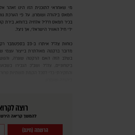
מי שאחראי לתוכנית הזו הינו זאהר אל
חמאס ביהודה ושומרון. על פי הערכת גור
ידי חיל האוויר הישראלי, אך ניצל.
כוחות צה"ל איתרו ב-23 בספטמבר רקטה בשטח פתוח באזור טולכרם.
מדובר ברקטה מאולתרת בייצור עצמי שנ
בשלב הזה האם הרקטה שוגרה, והנושא
ביטחוניים, צה"ל ושב"כ הגבירו בשבו
והחקירתי כדי לסכל הקמת תשתיות טרור ל
ביהודה ושומרון.
רוצה לקרוא
להמשך קריאה הירשמ
הרשמה (חינם)