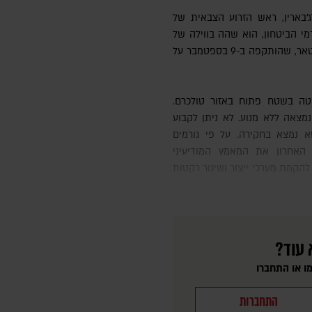
ג'בארין, ראש הזרוע הצבאית של
מי הביטחון, הוא שהה בווילה של
בכיר חמאס ח'ליל אלחיה בדוחא, בירת קטאר, שהותקפה ב-9 בספטמבר על
מצאה ללא מנוע. לא ניתן לקבוע
 נמצא בחקירה. על פי גורמים
ע האחרון את המאמץ המודיעיני
הקמת מערכי ייצור ושיגור רקטות
 עוד?
ו או התחברו
התחברות