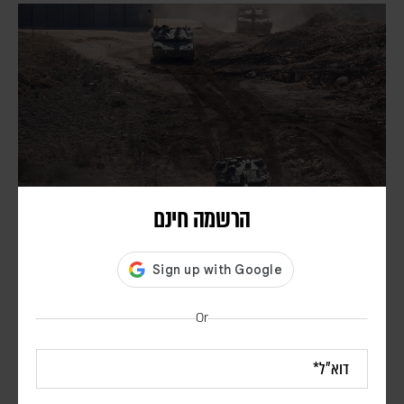
הרשמה חינם
דרום לבנון: חיזבאללה מתנער מאשמה; בישראל מטילים
עליו את האחריות להסלמה
יוני בן מנחם
Or
לדברי גורמים צבאיים, ארגון הטרור ממשיך לפעול מתחת לרדאר נגד כוחות
צה"ל, תוך שמירה על מרחב הכחשה. בכירים בירושלים מסרו כי האירועים
האחרונים מגבירים את המתיחות בשיחות בין ישראל ללבנון המתקיימות
השבוע