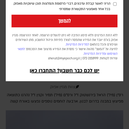
הריני לאשר קבלת עדכונים, דברי פרסומת והמלצות תוכן שיווקיות מאפוק
בכל אחד מאמצעי התקשורת שמסרתי
להמשך
ללא הזנת הפרטים וללא סימון התיבה לא ניתן להשלים הרשמה. לאחר ההרשמה מגזין
אפוק בע״מ יעבד את המידע שתמסרו לצורך פתיחת וניהול החשבון, מתן השירותים
ושיפורם והכל בהתאם
למדיניות הפרטיות.
לחיצה על "המשך" מהווה אישור כי מסרת את המידע מרצונך ואת הסכמתך
לתנאי
השימוש
ומדיניות הפרטיות
.
שירות לקוחות: 072-2151999 |
sherut@myepoch.org.il
יש לכם כבר חשבון? התחברו כאן
שני לוחמי צה"ל במילואים נהרגו בדרום לבנון
צוות מגזין אפוק
רס"ן (מיל') הראל בירנשטוק ז"ל ורס"ם (מיל') תמיר וקנין ז"ל נהרגו כתוצאה
מפיצוץ במבנה בדרום לבנון. ארבעה לוחמים נוספים נפצעו באורח קשה