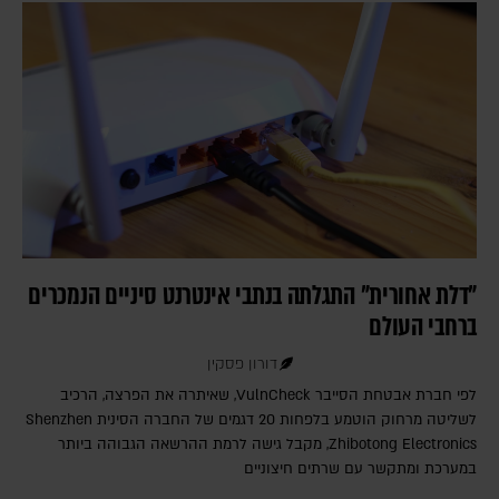
"דלת אחורית" התגלתה בנתבי אינטרנט סיניים הנמכרים
ברחבי העולם
דורון פסקין
לפי חברת אבטחת הסייבר VulnCheck‎, שאיתרה את הפרצה, הרכיב
לשליטה מרחוק הוטמע בלפחות 20 דגמים של החברה הסינית Shenzhen
Zhibotong Electronics‎, מקבל גישה לרמת ההרשאה הגבוהה ביותר
במערכת ומתקשר עם שרתים חיצוניים