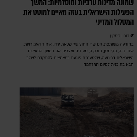
שמונה מדינות ערביות ומוסלמיות: המשך
הפעילות הישראלית בעזה מאיים למוטט את
המסלול המדיני
דורון פסקין
בהודעה משותפת, גינו שרי החוץ של קטאר, ירדן, איחוד האמירויות,
אינדונזיה, פקיסטן, טורקיה, סעודיה ומצרים, את המשך הפעילות
הישראלית ברצועה, שלטענתם פוגעת במאמצים להתקדם לשלב
הבא בתוכנית לסיום המלחמה