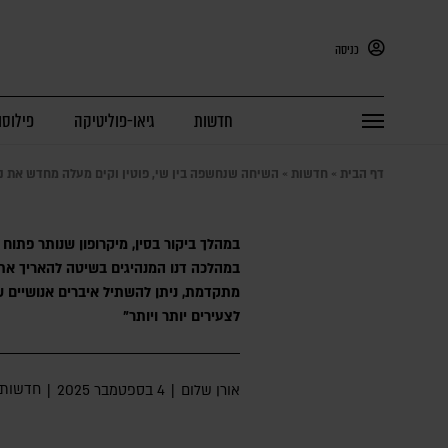
כניסה
חדשות
גיאו-פוליטיקה
פילוסו
דף הבית
»
חדשות
»
השיחה שנחשפה בין שי, פוטין וקים מעלה מחדש את נו
במהלך ביקור בסין, מיקרופון שנותר פתוח ת
במהלכה דנו המנהיגים בשיטה להאריך את ה
מתקדמת, ניתן להשתיל איברים אנושיים ש
לצעירים יותר ויותר"
חדשות
אורן שלום
|
4 בספטמבר 2025
|