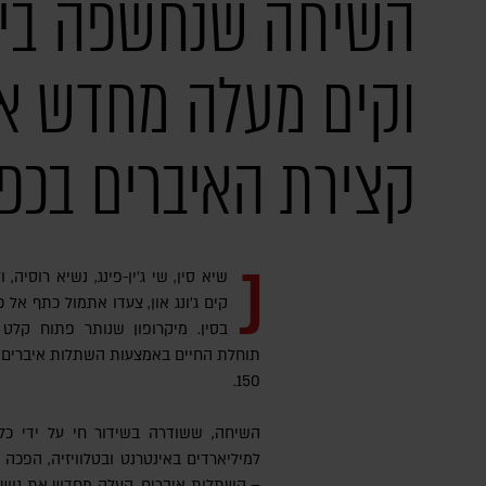
השיחה שנחשפה בין ש
וקים מעלה מחדש א
קצירת האיברים בכפי
נ
שיא סין, שי ג'ין-פינג, נשיא רוסיה, ו
קים ג'ונג און, צעדו אתמול כתף אל 
בסין. מיקרופון שנותר פתוח קל
תוחלת החיים באמצעות השתלות איברים, ו
150.
השיחה, ששודרה בשידור חי על ידי כל
למיליארדים באינטרנט ובטלוויזיה, הפכה
– השתלות איברים, העלה מחדש את נושא