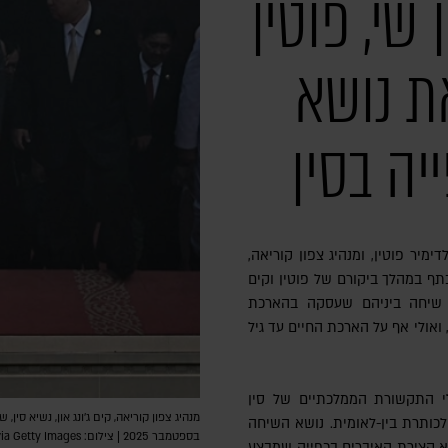
י, פוטין
ת נושא
יה בסין
לדימיר פוטין, ומנהיג צפון קוריאה,
כתף במהלך ביקורם של פוטין וקים
ט שיחה ביניהם שעסקה בהארכת
אולי אף על הארכת החיים עד גיל
י התקשורת הממלכתיים של סין
 לכותרת בין-לאומית. נושא השיחה
בספטמבר 2025 | צילום: Pedro Pardo/AFP via Getty Images
 קצירת האיברים בכפייה שמבצע