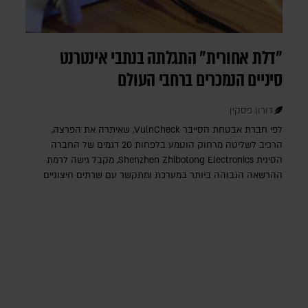
"דלת אחורית" התגלתה בנתבי אינטרנט
סיניים הנמכרים ברחבי העולם
דורון פסקין
לפי חברת אבטחת הסייבר VulnCheck‎, שאיתרה את הפרצה,
הרכיב לשליטה מרחוק הוטמע בלפחות 20 דגמים של החברה
הסינית Shenzhen Zhibotong Electronics‎, מקבל גישה לרמת
ההרשאה הגבוהה ביותר במערכת ומתקשר עם שרתים חיצוניים