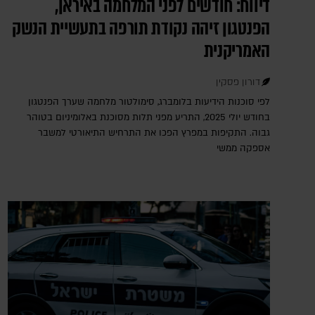
דיווח: חודשים לפני המלחמה באיראן,
הפנטגון זיהה נקודת תורפה בתעשיית הנשק
האמריקנית
דורון פסקין
לפי סוכנות הידיעות בלומברג, סימולטור מלחמה שערך הפנטגון
בחודש יולי 2025, התריע מפני תלות מסוכנת באלומיניום בטוהר
גבוה. התקיפות במפרץ הפכו את התרחיש התיאורטי למשבר
אספקה ממשי