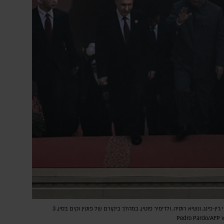
מנהיג צפון קוריאה, קים ג'ונג און, נשיא סין, שי ג'ין-פינג, ונשיא רוסיה, ולדימיר פוטין, במהלך ביקורם של פוטין וקים בסין, 3