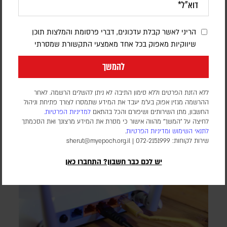
דיווחים בתימן: עשרות הרוגים בתקיפה
חות'ית על כוחות הנתמכים על ידי סעודיה
הריני לאשר קבלת עדכונים, דברי פרסומת והמלצות תוכן
דורון פסקין
שיווקיות מאפוק בכל אחד מאמצעי התקשורת שמסרתי
לפי הדיווחים, כטב"מים של החות'ים תקפו מחנות השייכים לכוחות
להמשך
הממשלה ול"כוחות החירום התימנים", הממומנים על ידי סעודיה,
במזרח המדינה
ללא הזנת הפרטים וללא סימון התיבה לא ניתן להשלים הרשמה. לאחר
ההרשמה מגזין אפוק בע״מ יעבד את המידע שתמסרו לצורך פתיחת וניהול
החשבון, מתן השירותים ושיפורם והכל בהתאם
למדיניות הפרטיות.
לחיצה על "המשך" מהווה אישור כי מסרת את המידע מרצונך ואת הסכמתך
לתנאי השימוש
ומדיניות הפרטיות
.
שירות לקוחות: 072-2151999 |
sherut@myepoch.org.il
יש לכם כבר חשבון? התחברו כאן