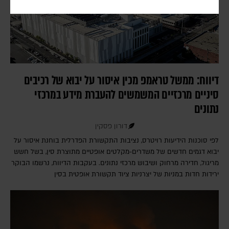
דיווח: ממשל טראמפ מכין איסור על יבוא של רכיבים
סיניים מרכזיים המשמשים להעברת מידע במרכזי
נתונים
דורון פסקין
לפי סוכנות הידיעות רויטרס, נציבות התקשורת הפדרלית בוחנת איסור על
יבוא דגמים חדשים של משדרים-מקלטים אופטיים מתוצרת סין, בשל חשש
מריגול, חדירה מרחוק ושיבוש מרכזי נתונים. בעקבות הדיווח, נרשמו הבוקר
ירידות חדות במניות של יצרניות ציוד תקשורת אופטית בסין