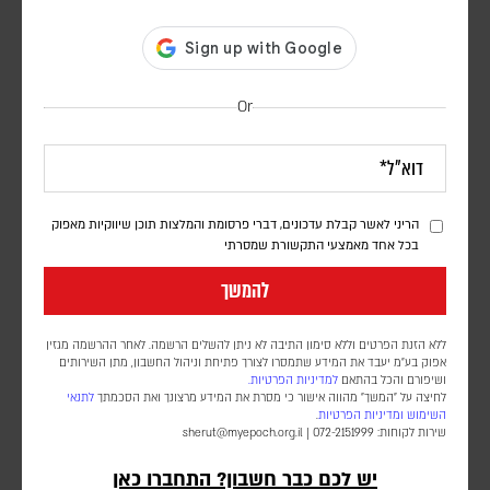
Or
חיזבאללה הפר את הפסקת האש; צה"ל תקף בדרום
לבנון
הריני לאשר קבלת עדכונים, דברי פרסומת והמלצות תוכן שיווקיות מאפוק
בכל אחד מאמצעי התקשורת שמסרתי
אורן שלום
להמשך
דובר צה"ל הודיע כי "התקיפות התבצעו בתגובה להפרה בוטה של ארגון
הטרור חיזבאללה". סוכנות הידיעות הלבנונית NNA דיווחה על הרוג ו-11
פצועים
ללא הזנת הפרטים וללא סימון התיבה לא ניתן להשלים הרשמה. לאחר ההרשמה מגזין
אפוק בע״מ יעבד את המידע שתמסרו לצורך פתיחת וניהול החשבון, מתן השירותים
ושיפורם והכל בהתאם
למדיניות הפרטיות.
לחיצה על "המשך" מהווה אישור כי מסרת את המידע מרצונך ואת הסכמתך
לתנאי
השימוש
ומדיניות הפרטיות
.
שירות לקוחות: 072-2151999 |
sherut@myepoch.org.il
יש לכם כבר חשבון? התחברו כאן