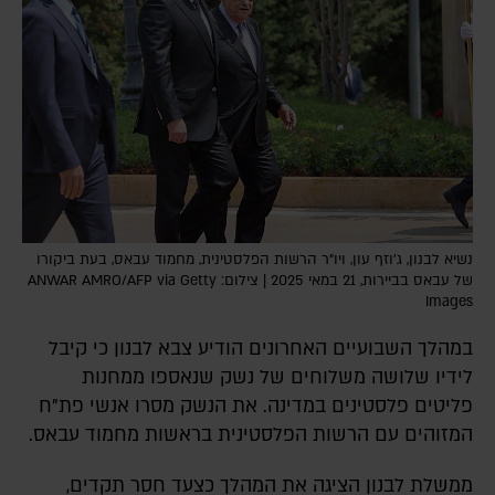
נשיא לבנון, ג'וזף עון, ויו"ר הרשות הפלסטינית, מחמוד עבאס, בעת ביקורו
של עבאס בביירות, 21 במאי 2025 | צילום: ANWAR AMRO/AFP via Getty
Images
במהלך השבועיים האחרונים הודיע צבא לבנון כי קיבל
לידיו שלושה משלוחים של נשק שנאספו ממחנות
פליטים פלסטינים במדינה. את הנשק מסרו אנשי פת"ח
המזוהים עם הרשות הפלסטינית בראשות מחמוד עבאס.
ממשלת לבנון הציגה את המהלך כצעד חסר תקדים,