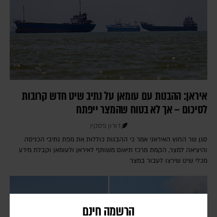
איראן: ההבנות עם עומאן על נתיב שיט חדש קרובות
לסיכום – אך לא בטוח שהמצר ייפתח
דורון פסקין
סגן שר החוץ האיראני אמר כי ההבנות כוללות את מפת נתיבי הכניסה
והיציאה למצר, הקמת מרכז תיאום משותף לאיראן ולעומאן וקבלת מידע
מכלי שיט שירצו לעבור במצר
הרשמה חינם