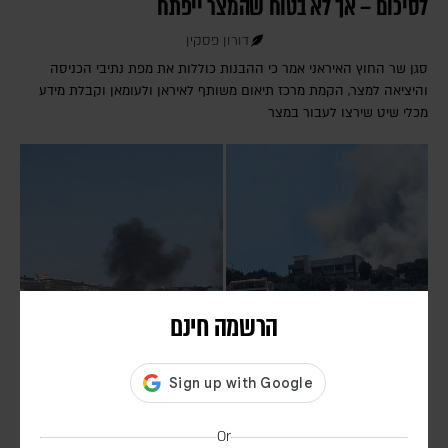
לסיכום – אך לא בטוח שהמצר ייפתח
דורון פסקין
סגן שר החוץ האיראני אמר כי ההבנות כוללות את מפת נתיבי הכניסה
והיציאה למצר, הקמת מרכז תיאום משותף לאיראן ולעומאן וקבלת מידע
מכלי שיט שירצו לעבור במצר
הרשמה חינם
חיזבאללה הפר את הפסקת האש; צה"ל תקף בדרום
לבנון
Or