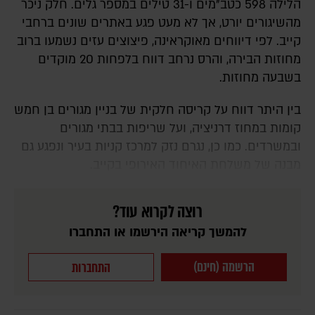
הלילה 598 כטב"מים ו-31 טילים במספר גלים. חלק ניכר
מהשיגורים יורט, אך לא מעט פגע באתרים שונים ברחבי
קייב. לפי דיווחים מאוקראינה, פיצוצים עזים נשמעו ברוב
מחוזות הבירה, והרס נרחב דווח בלפחות 20 מוקדים
בשבעה מחוזות.
בין היתר דווח על קריסה חלקית של בניין מגורים בן חמש
קומות במחוז דרניציה, ועל שריפות בבתי מגורים
ובמשרדים. כמו כן, נגרם נזק למרכז קניות בעיר ונפגע גם
מבנה של משלחת האיחוד האירופי בקייב.
רוצה לקרוא עוד?
להמשך קריאה הירשמו או התחברו
הרשמה (חינם)
התחברות