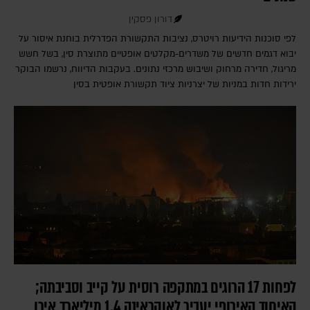
דורון פסקין
לפי סוכנות הידיעות רויטרס, נציבות התקשורת הפדרלית בוחנת איסור על
יבוא דגמים חדשים של משדרים-מקלטים אופטיים מתוצרת סין, בשל חשש
מריגול, חדירה מרחוק ושיבוש מרכזי נתונים. בעקבות הדיווח, נרשמו הבוקר
ירידות חדות במניות של יצרניות ציוד תקשורת אופטית בסין
לפחות 17 הרוגים במתקפה רוסית על קייב וסביבתה;
האיחוד האירופי יעביר לאוקראינה 1.4 מיליארד אירו