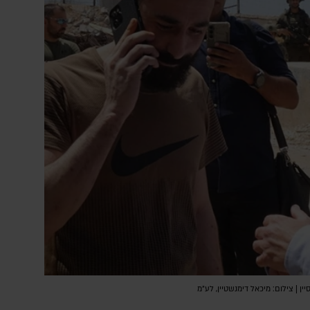
ן | צילום: מיכאל דימנשטיין, לע"מ