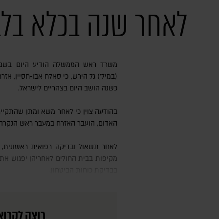
לאחר שנה בכלא בלבנ
משרד ראש הממשלה הודיע היום בשם מתאם השבויים ונעדרים, תא״ל
(במיל׳) גל הירש, כי סאלח אבו-חסיין, אז
כשנה הושב היום בצהריים לישראל.
בהודעה צוין כי לאחר משא ומתן שהתקיי
האדום, הועבר האזרח במעבר ראש הנקרה מי
לאחר תשאול ובדיקה רפואית ראשונית, הוא הועבר על ידי צה״ל לבדיקות
מקיפות בבית החולים לאחריהן יפגוש את
בבדיקת כוחות הביטחון.
רוצה לקרוא