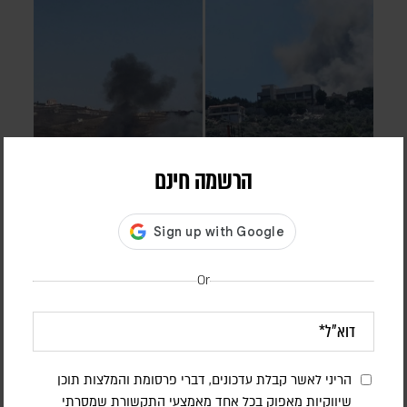
הרשמה חינם
חיזבאללה הפר את הפסקת האש; צה"ל תקף
בדרום לבנון
Or
אורן שלום
דובר צה"ל הודיע כי "התקיפות התבצעו בתגובה להפרה בוטה של
ארגון הטרור חיזבאללה". סוכנות הידיעות הלבנונית NNA דיווחה על
הרוג ו-11 פצועים
הריני לאשר קבלת עדכונים, דברי פרסומת והמלצות תוכן
שיווקיות מאפוק בכל אחד מאמצעי התקשורת שמסרתי