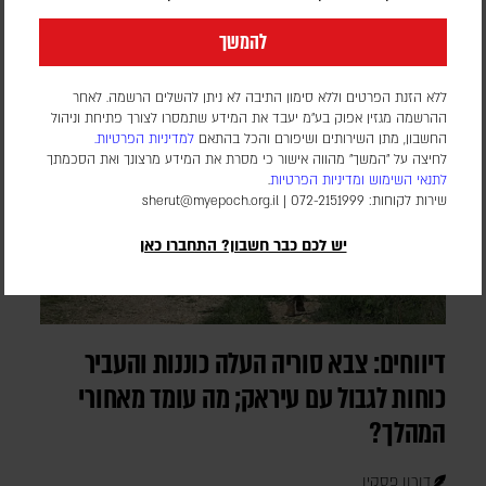
להמשך
ללא הזנת הפרטים וללא סימון התיבה לא ניתן להשלים הרשמה. לאחר
ההרשמה מגזין אפוק בע״מ יעבד את המידע שתמסרו לצורך פתיחת וניהול
החשבון, מתן השירותים ושיפורם והכל בהתאם
למדיניות הפרטיות.
לחיצה על "המשך" מהווה אישור כי מסרת את המידע מרצונך ואת הסכמתך
לתנאי השימוש
ומדיניות הפרטיות
.
שירות לקוחות: 072-2151999 |
sherut@myepoch.org.il
יש לכם כבר חשבון? התחברו כאן
דיווחים: צבא סוריה העלה כוננות והעביר
כוחות לגבול עם עיראק; מה עומד מאחורי
המהלך?
דורון פסקין