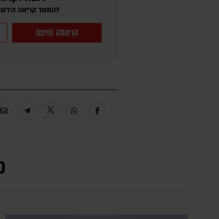
להמשך קריאה הירשמ
הרשמה (חינם)
כ