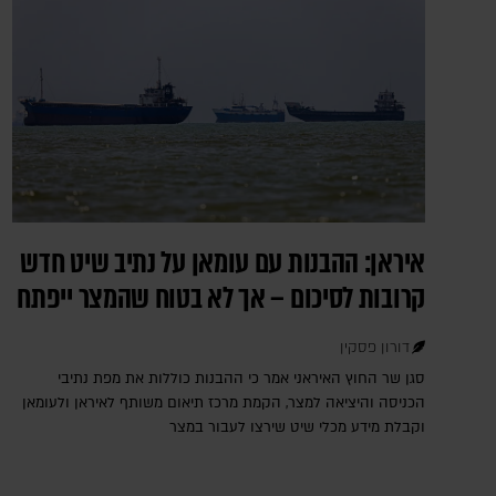
איראן: ההבנות עם עומאן על נתיב שיט חדש
קרובות לסיכום – אך לא בטוח שהמצר ייפתח
דורון פסקין
סגן שר החוץ האיראני אמר כי ההבנות כוללות את מפת נתיבי
הכניסה והיציאה למצר, הקמת מרכז תיאום משותף לאיראן ולעומאן
וקבלת מידע מכלי שיט שירצו לעבור במצר