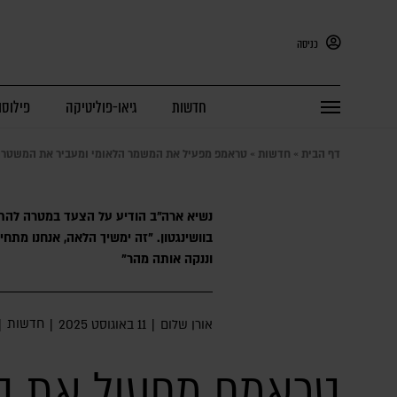
כניסה
חדשות
גיאו-פוליטיקה
פילוסו
דף הבית
»
חדשות
»
טראמפ מפעיל את המשמר הלאומי ומעביר את המשטרה 
נשיא ארה"ב הודיע על הצעד במטרה להת
בוושינגטון. "זה ימשיך הלאה, אנחנו מתחי
וננקה אותה מהר"
חדשות
אורן שלום
|
11 באוגוסט 2025
|
|