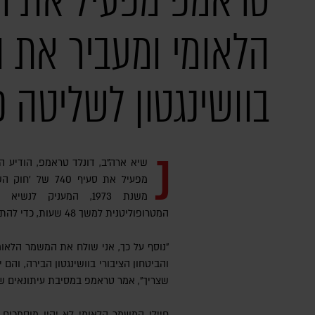
טראמפ מפעיל את 
הלאומי ומעביר את
בוושינגטון לשליטה 
נ
שיא ארה"ב, דונלד טראמפ, הודיע ה
מפעיל את סעיף 740
משנת 1973, המעניק 
המטרופוליטנית למשך 48 שעות, כדי להתמודד עם בעיית הפשיעה.
"נוסף על כך, אני שולח את המשמר הלאו
והביטחון הציבורי בוושינגטון הבירה, והם
שצריך", אמר טראמפ במסיבת עיתונאים שק
חיילי המשמר הלאומי לא יהיו מוסמכים לעצור אנשים, אך הם יוכלו לעכב