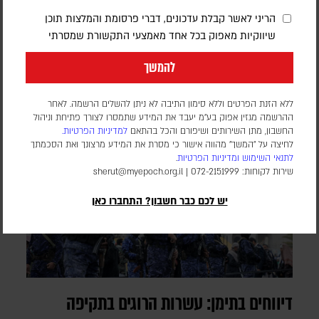
לפי דיווחים במספר סוכנויות ידיעות, ההסכם צפוי להיחתם בג'דה
הריני לאשר קבלת עדכונים, דברי פרסומת והמלצות תוכן
במפגש בין מנהיגי שלוש המדינות. גורם שצוטט בסוכנות הידיעות
שיווקיות מאפוק בכל אחד מאמצעי התקשורת שמסרתי
AFP טען כי המגעים בנושא נמשכו זמן רב, אך ההתפתחויות
האחרונות באזור האיצו אותם. בשלב זה, לא פורסמו פרטים על תוכן
להמשך
ההסכם
ללא הזנת הפרטים וללא סימון התיבה לא ניתן להשלים הרשמה. לאחר
ההרשמה מגזין אפוק בע״מ יעבד את המידע שתמסרו לצורך פתיחת וניהול
החשבון, מתן השירותים ושיפורם והכל בהתאם
למדיניות הפרטיות.
לחיצה על "המשך" מהווה אישור כי מסרת את המידע מרצונך ואת הסכמתך
לתנאי השימוש
ומדיניות הפרטיות
.
שירות לקוחות: 072-2151999 |
sherut@myepoch.org.il
יש לכם כבר חשבון? התחברו כאן
דיווחים בתימן: עשרות הרוגים בתקיפה