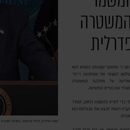
המשמר
 המשטרה
פדרלית
יום כי מתוקף סמכותו כנשיא הוא
 של 'חוק השלטון העצמי של וושינגטון די.סי'
לנשיא שליטה על מחלקת המשטרה
מי כדי לסייע בהשבת החוק, הסדר
 יקבלו רשות לבצע את עבודתם כמו
יים.
נשיא ארה״ב, דונלד טראמפ, במהלך מסיבת ה