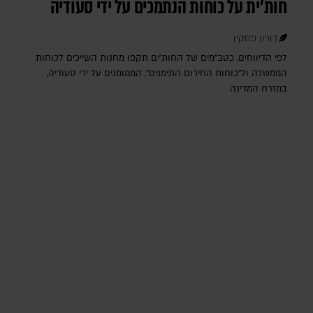
חות'ית על כוחות הנתמכים על ידי סעודיה
דורון פסקין
לפי הדיווחים, כטב"מים של החות'ים תקפו מחנות השייכים לכוחות
הממשלה ול"כוחות החירום התימנים", הממומנים על ידי סעודיה,
במזרח המדינה