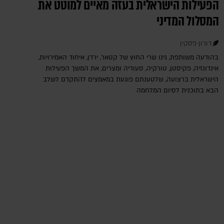
הפעילות הישראלית בעזה מאיים למוטט את
המסלול המדיני
דורון פסקין
בהודעה משותפת, גינו שרי החוץ של קטאר, ירדן, איחוד האמירויות,
אינדונזיה, פקיסטן, טורקיה, סעודיה ומצרים, את המשך הפעילות
הישראלית ברצועה, שלטענתם פוגעת במאמצים להתקדם לשלב
הבא בתוכנית לסיום המלחמה