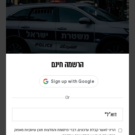
הרשמה חינם
כתב אישום נגד שני תושבי אשקלון בגין ריגול עבור
איראן
אורן שלום
Or
טרמילן אמושקוב, אזרח ישראלי, ואלינה קושנירקו, אזרחית אוקראינית,
נעצרו בחודש שעבר. בחקירה עלה כי ביצעו משימות ביטחוניות שניתנו על
ידי גורמים איראנים
הריני לאשר קבלת עדכונים, דברי פרסומת והמלצות תוכן שיווקיות מאפוק