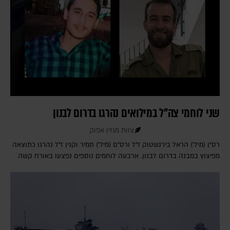
שני לוחמי צה"ל במילואים נהרגו בדרום לבנון
צוות מגזין אפוק
רס"ן (מיל') הראל בירנשטוק ז"ל ורס"ם (מיל') תמיר וקנין ז"ל נהרגו כתוצאה
מפיצוץ במבנה בדרום לבנון. ארבעה לוחמים נוספים נפצעו באורח קשה