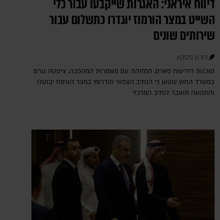
דיווח איראני: האגרות שייקבעו עבור כלי
השייט במצר הורמוז יוגדרו כתשלום עבור
שירותים שונים
דורון פסקין
סוכנות הידיעות פארס, המזוהה עם משמרות המהפכה, ציטטה גורם
במשרד החוץ שטען כי הנתיב הצפוני והדרומי במצר הורמוז יבוטלו
והתנועה תועבר לנתיב המרכזי