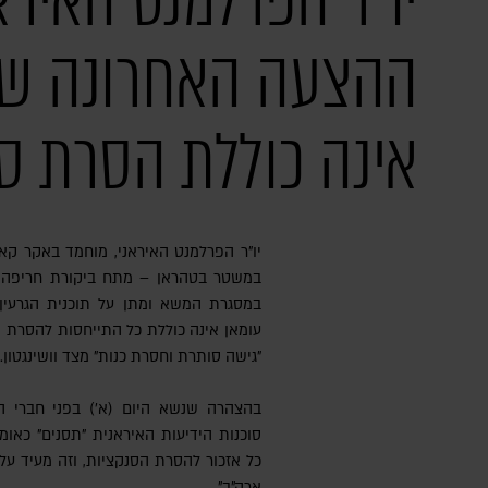
יו"ר הפרלמנט האיראנ
ההצעה האחרונה של
אינה כוללת הסרת ס
יו"ר הפרלמנט האיראני, מוחמד באקר קאליבאף – אחת הדמויות המרכזיות
במשטר בטהראן – מתח ביקורת חריפה 
במסגרת המשא ומתן על תוכנית הגרעין
עומאן אינה כוללת כל התייחסות להסרת ה
"גישה סותרת וחסרת כנות" מצד וושינגטון.
בהצהרה שנשא היום (א') בפני חברי ה
סוכנות הידיעות האיראנית "תסנים" כאו
כל אזכור להסרת הסנקציות, וזה מעיד על
ארה"ב".