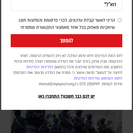
בעקבות בקשתו של טראמפ – הפרלמנט
באוגנדה אישר שליחת חיילים לרצועת עזה
במסגרת כוח הייצוב הבין-לאומי
הריני לאשר קבלת עדכונים, דברי פרסומת והמלצות תוכן
שיווקיות מאפוק בכל אחד מאמצעי התקשורת שמסרתי
דורון פסקין
להמשך
מספר החיילים ומועד פריסתם טרם פורסמו. הכוח הבין-לאומי עדיין
לא נפרס ברצועה, וממתין ליישום השלב השני וכניסת המנהלת
ללא הזנת הפרטים וללא סימון התיבה לא ניתן להשלים הרשמה. לאחר
הפלסטינית שאמורה לנהל את הרצועה
ההרשמה מגזין אפוק בע״מ יעבד את המידע שתמסרו לצורך פתיחת וניהול
החשבון, מתן השירותים ושיפורם והכל בהתאם
למדיניות הפרטיות.
לחיצה על "המשך" מהווה אישור כי מסרת את המידע מרצונך ואת הסכמתך
לתנאי השימוש
ומדיניות הפרטיות
.
שירות לקוחות: 072-2151999 |
sherut@myepoch.org.il
יש לכם כבר חשבון? התחברו כאן