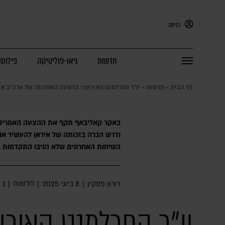
כניסה
חדשות
גיאו-פוליטיקה
פילוסו
דף הבית
»
חדשות
»
יו"ר הפרלמנט האיראני: ההצעה האחרונה של ארה"ב אי
באקר קאליבאף תקף את ההצעה האמריקנית
ודרש הכרה בזכותה של איראן להעשיר או
השיחות האחרונים שלא הניבו התקדמות 
חדשות
דורון פסקין
|
8 ביוני 2025
|
|
1 דק׳