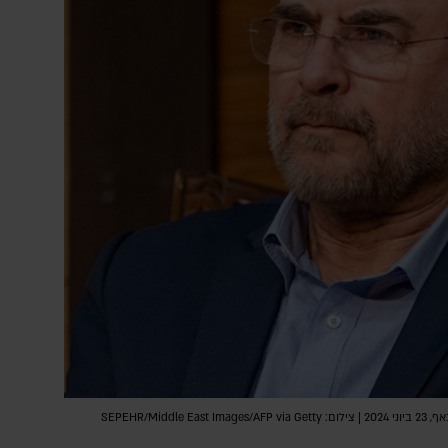
יו"ר הפרלמנט האיראני, מוחמד באקר קאליבאף, 23 ביוני 2024 | צילום: SEPEHR/Middle East Images/AFP via Getty