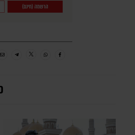
הרשמה (חינם)
כ