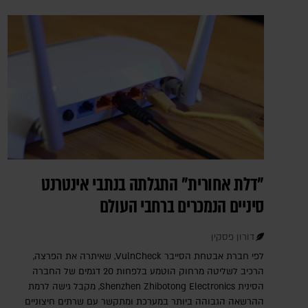
"דלת אחורית" התגלתה בנתבי אינטרנט
סיניים הנמכרים ברחבי העולם
דורון פסקין
לפי חברת אבטחת הסייבר VulnCheck‎, שאיתרה את הפרצה,
הרכיב לשליטה מרחוק הוטמע בלפחות 20 דגמים של החברה
הסינית Shenzhen Zhibotong Electronics‎, מקבל גישה לרמת
ההרשאה הגבוהה ביותר במערכת ומתקשר עם שרתים חיצוניים