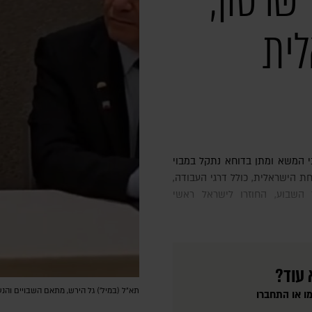
שרטון;
ית
ת הישראלית, כולל דרגי העבודה,
השבוע, החוזרו לישראל ראשי
 עוד?
תא״ל (במיל׳) גל הירש, מתאם השבויים והנע
ו או התחברו