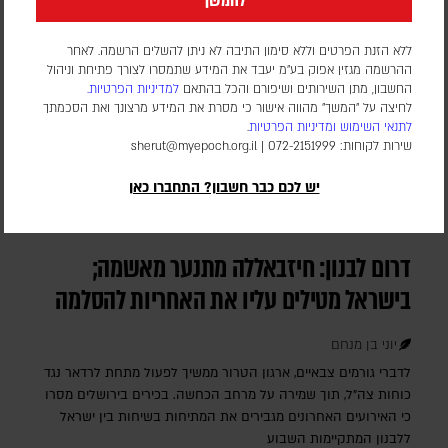
להמשך
ללא הזנת הפרטים וללא סימון התיבה לא ניתן להשלים הרשמה. לאחר
ההרשמה מגזין אפוק בע״מ יעבד את המידע שתמסרו לצורך פתיחת וניהול
החשבון, מתן השירותים ושיפורם והכל בהתאם
למדיניות הפרטיות.
לחיצה על "המשך" מהווה אישור כי מסרת את המידע מרצונך ואת הסכמתך
לתנאי השימוש
ומדיניות הפרטיות
.
שירות לקוחות: 072-2151999 |
sherut@myepoch.org.il
יש לכם כבר חשבון? התחברו כאן
דרום לבנון: חיזבאללה מתנער מאשמה;
בישראל מטילים עליו את האחריות להסלמה
יוני בן מנחם
לדברי גורמים צבאיים, ארגון הטרור ממשיך לפעול מתחת לרדאר נגד
כוחות צה"ל, תוך שמירה על מרחב הכחשה. בכירים בירושלים מסרו
כי האירועים האחרונים מגבירים את המתיחות בשיחות בין ישראל
ללבנון המתקיימות השבוע