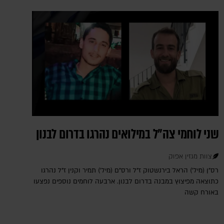
שני לוחמי צה"ל במילואים נהרגו בדרום לבנון
צוות מגזין אפוק
רס"ן (מיל') הראל בירנשטוק ז"ל ורס"ם (מיל') תמיר וקנין ז"ל נהרגו
כתוצאה מפיצוץ במבנה בדרום לבנון. ארבעה לוחמים נוספים נפצעו
באורח קשה