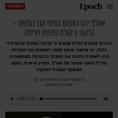
רכישת מינוי
אש"ף ידון השבוע במינוי סגן לעבאס –
ברקע: ביקורת פנימית חריפה
בכירים בצמרת פת"ח טוענים כי מדובר במהלך פרוצדורלי
בלבד, וכי מחמוד עבאס מנסה להטעות את הקהילה
הבין-לאומית ולהציג את המהלך כרפורמה משמעותית.
מזכ"ל הוועד הפועל של אש"ף, חוסיין א-שיח', נחשב
למועמד המוביל לתפקיד
חדשות
21 באפריל 2025
|
|
2 דק׳
מאת
יוני בן מנחם