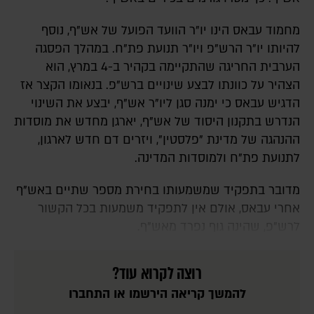
מחמוד עבאס הינו יו"ר הוועד הפועל של אש"ף, נוסף
להיותו יו"ר הרש"פ ויו"ר תנועת פת"ח. במהלך הפסגה
הערבית החריגה שהתקיימה בקהיר ב-4 במרץ, הוא
הצהיר על כוונתו לבצע שינויים ברש"פ. בנאומו הקצר אז
הדגיש עבאס כי ימנה סגן ליו"ר אש"ף, יבצע את השינוי
הנדרש בתקנון היסוד של אש"ף, יארגן מחדש את מוסדות
ההנהגה של מדינת "פלסטין", ויזרים דם חדש לארגון,
לתנועת פת"ח ולמוסדות המדינה.
מדובר בתפקיד שמשמעותו בחירת מספר שתיים באש"ף
אחרי עבאס, אולם אין לתפקיד משמעות בכל הקשור
לרש"פ, שהינה גוף נפרד מאש"ף.
רוצה לקרוא עוד?
להמשך קריאה הירשמו או התחברו