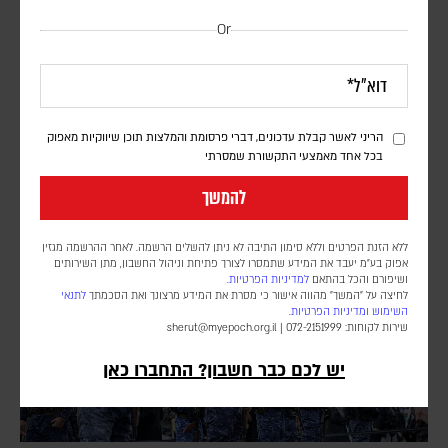
Or
דיווח: חודשים לפני המלחמה באיראן, הפנטגון זיהה
נקודת תורפה בתעשיית הנשק האמריקנית
דורון פסקין
לפי סוכנות הידיעות בלומברג, סימולטור מלחמה שערך הפנטגון בחודש יולי
הריני לאשר קבלת עדכונים, דברי פרסומת והמלצות תוכן שיווקיות מאפוק
בכל אחד מאמצעי התקשורת שמסרתי
2025, התריע מפני תלות מסוכנת באלומיניום בטוהר גבוה. התקיפות
במפרץ הפכו את התרחיש התיאורטי למשבר אספקה ממשי
להמשך
ללא הזנת הפרטים וללא סימון התיבה לא ניתן להשלים הרשמה. לאחר ההרשמה מגזין
אפוק בע״מ יעבד את המידע שתמסרו לצורך פתיחת וניהול החשבון, מתן השירותים
ושיפורם והכל בהתאם
למדיניות הפרטיות.
לחיצה על "המשך" מהווה אישור כי מסרת את המידע מרצונך ואת הסכמתך
לתנאי
השימוש
ומדיניות הפרטיות
.
שירות לקוחות: 072-2151999 |
sherut@myepoch.org.il
יש לכם כבר חשבון? התחברו כאן