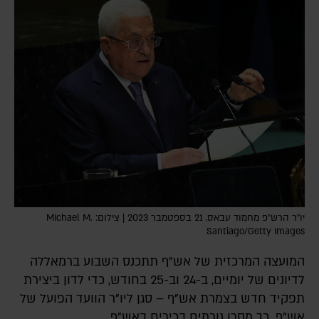
יו"ר הרש"פ מחמוד עבאס, 21 בספטמבר 2023 | צילום: Michael M.
Santiago/Getty Images
המועצה המרכזית של אש"ף תתכנס השבוע ברמאללה
לדיונים של יומיים, ב-24 וב-25 בחודש, כדי לדון ביצירת
תפקיד חדש בצמרת אש"ף – סגן ליו"ר הוועד הפועל של
אש"ף. כך מסרו גורמים בכירים באש"ף.