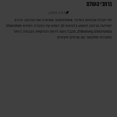
ברחבי העולם
דורון פסקין
לפי חברת אבטחת הסייבר VulnCheck‎, שאיתרה את הפרצה, הרכיב
לשליטה מרחוק הוטמע בלפחות 20 דגמים של החברה הסינית Shenzhen
Zhibotong Electronics‎, מקבל גישה לרמת ההרשאה הגבוהה ביותר
במערכת ומתקשר עם שרתים חיצוניים