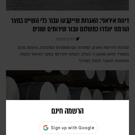
דיווח איראני: האגרות שייקבעו עבור כלי השייט במצר
הורמוז יוגדרו כתשלום עבור שירותים שונים
דורון פסקין
סוכנות הידיעות פארס, המזוהה עם משמרות המהפכה, ציטטה גורם
במשרד החוץ שטען כי הנתיב הצפוני והדרומי במצר הורמוז יבוטלו
והתנועה תועבר לנתיב המרכזי
הרשמה חינם