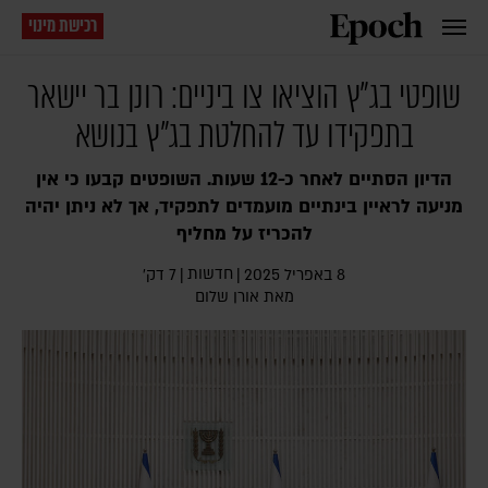
רכישת מינוי
שופטי בג"ץ הוציאו צו ביניים: רונן בר יישאר
בתפקידו עד להחלטת בג"ץ בנושא
הדיון הסתיים לאחר כ-12 שעות. השופטים קבעו כי אין
מניעה לראיין בינתיים מועמדים לתפקיד, אך לא ניתן יהיה
להכריז על מחליף
חדשות
8 באפריל 2025
|
|
7 דק׳
מאת
אורן שלום