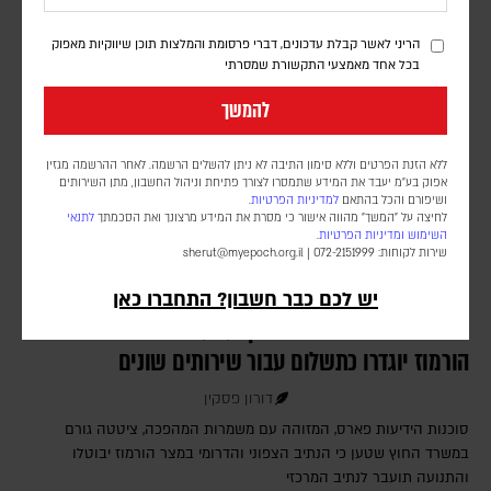
שאמורה לנהל את הרצועה
הריני לאשר קבלת עדכונים, דברי פרסומת והמלצות תוכן שיווקיות מאפוק
בכל אחד מאמצעי התקשורת שמסרתי
להמשך
ללא הזנת הפרטים וללא סימון התיבה לא ניתן להשלים הרשמה. לאחר ההרשמה מגזין
אפוק בע״מ יעבד את המידע שתמסרו לצורך פתיחת וניהול החשבון, מתן השירותים
ושיפורם והכל בהתאם
למדיניות הפרטיות.
לחיצה על "המשך" מהווה אישור כי מסרת את המידע מרצונך ואת הסכמתך
לתנאי
השימוש
ומדיניות הפרטיות
.
שירות לקוחות: 072-2151999 |
sherut@myepoch.org.il
יש לכם כבר חשבון? התחברו כאן
דיווח איראני: האגרות שייקבעו עבור כלי השייט במצר
הורמוז יוגדרו כתשלום עבור שירותים שונים
דורון פסקין
סוכנות הידיעות פארס, המזוהה עם משמרות המהפכה, ציטטה גורם
במשרד החוץ שטען כי הנתיב הצפוני והדרומי במצר הורמוז יבוטלו
והתנועה תועבר לנתיב המרכזי