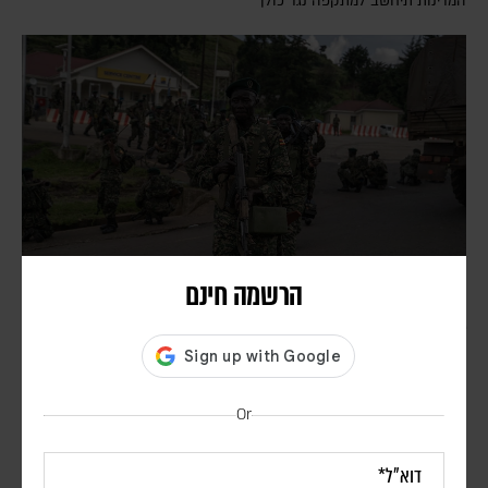
המדינות תיחשב למתקפה נגד כולן"
הרשמה חינם
בעקבות בקשתו של טראמפ – הפרלמנט באוגנדה אישר
שליחת חיילים לרצועת עזה במסגרת כוח הייצוב
הבין-לאומי
Or
דורון פסקין
מספר החיילים ומועד פריסתם טרם פורסמו. הכוח הבין-לאומי עדיין לא
נפרס ברצועה, וממתין ליישום השלב השני וכניסת המנהלת הפלסטינית