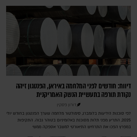
דיווח: חודשים לפני המלחמה באיראן, הפנטגון זיהה
נקודת תורפה בתעשיית הנשק האמריקנית
דורון פסקין
לפי סוכנות הידיעות בלומברג, סימולטור מלחמה שערך הפנטגון בחודש יולי
2025, התריע מפני תלות מסוכנת באלומיניום בטוהר גבוה. התקיפות
במפרץ הפכו את התרחיש התיאורטי למשבר אספקה ממשי