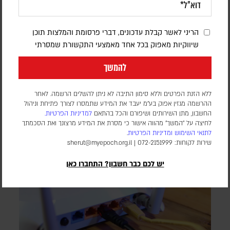
דיווחים בתימן: עשרות הרוגים בתקיפה
חות'ית על כוחות הנתמכים על ידי סעודיה
הריני לאשר קבלת עדכונים, דברי פרסומת והמלצות תוכן
דורון פסקין
שיווקיות מאפוק בכל אחד מאמצעי התקשורת שמסרתי
לפי הדיווחים, כטב"מים של החות'ים תקפו מחנות השייכים לכוחות
להמשך
הממשלה ול"כוחות החירום התימנים", הממומנים על ידי סעודיה,
במזרח המדינה
ללא הזנת הפרטים וללא סימון התיבה לא ניתן להשלים הרשמה. לאחר
ההרשמה מגזין אפוק בע״מ יעבד את המידע שתמסרו לצורך פתיחת וניהול
החשבון, מתן השירותים ושיפורם והכל בהתאם
למדיניות הפרטיות.
לחיצה על "המשך" מהווה אישור כי מסרת את המידע מרצונך ואת הסכמתך
לתנאי השימוש
ומדיניות הפרטיות
.
שירות לקוחות: 072-2151999 |
sherut@myepoch.org.il
יש לכם כבר חשבון? התחברו כאן