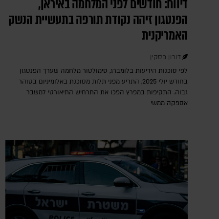
דיווח: חודשים לפני המלחמה באיראן,
הפנטגון זיהה נקודת תורפה בתעשיית הנשק
האמריקנית
דורון פסקין
לפי סוכנות הידיעות בלומברג, סימולטור מלחמה שערך הפנטגון
בחודש יולי 2025, התריע מפני תלות מסוכנת באלומיניום בטוהר
גבוה. התקיפות במפרץ הפכו את התרחיש התיאורטי למשבר
אספקה ממשי