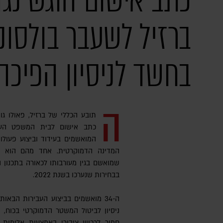
כתב אישום הוגש נגד
ברזיל לשעבר בולסונ
בחשד לניסיון הפיכה
ה
תובע הכללי של ברזיל, פאולו גו
המואשמים בעידוד וביצוע פעולו
המדינה הדמוקרטית. אחד מהם הוא הנש
שמואשם בגין מעורבותו לכאורה בתכנון
בבחירות שנערכו בשנת 2022.
ה-34 מואשמים בביצוע העבירות הבאו
ניסיון לביטול המשטר הדמוקרטי בכוח, נ
חמור לרכוש ציבורי באמצעות אלימות ו