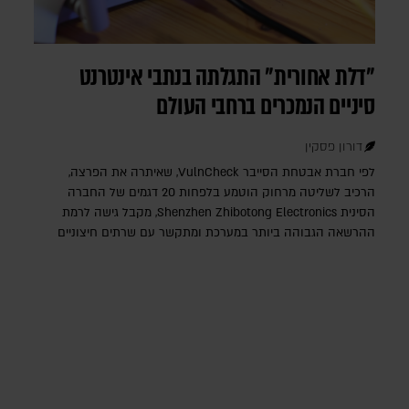
"דלת אחורית" התגלתה בנתבי אינטרנט
סיניים הנמכרים ברחבי העולם
דורון פסקין
לפי חברת אבטחת הסייבר VulnCheck‎, שאיתרה את הפרצה,
הרכיב לשליטה מרחוק הוטמע בלפחות 20 דגמים של החברה
הסינית Shenzhen Zhibotong Electronics‎, מקבל גישה לרמת
ההרשאה הגבוהה ביותר במערכת ומתקשר עם שרתים חיצוניים