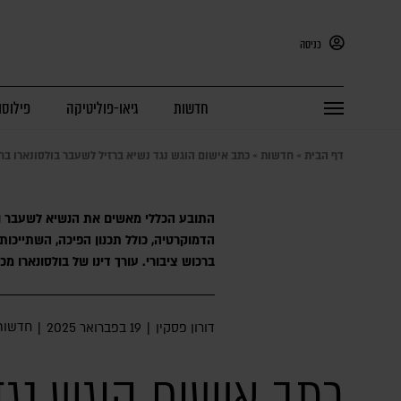
כניסה
חדשות
גיאו-פוליטיקה
פילוסו
דף הבית
»
חדשות
»
כתב אישום הוגש נגד נשיא ברזיל לשעבר בולסונארו בח
הדמוקרטיה, כולל תכנון הפיכה, השתייכות
ברכוש ציבורי. עורך דינו של בולסונארו מכ
חדשות
דורון פסקין
|
19 בפברואר 2025
|