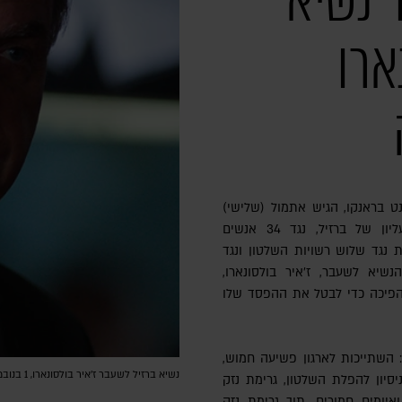
 נשיא
ארו
נט בראנקו, הגיש אתמול (שלישי)
כתב אישום לבית המשפט העליון של ברזיל, נגד 34 אנשים
ת נגד שלוש רשויות השלטון ונגד
יא לשעבר, ז'איר בולסונארו,
 הפיכה כדי לבטל את ההפסד שלו
ת: השתייכות לארגון פשיעה חמוש,
נשיא ברזיל לשעבר ז'איר בולסונארו, 1 בנובמבר 2022 | צילום: Andressa Anholete/Getty Images
יסיון להפלת השלטון, גרימת נזק
איומים חמורים, תוך גרימת נזק