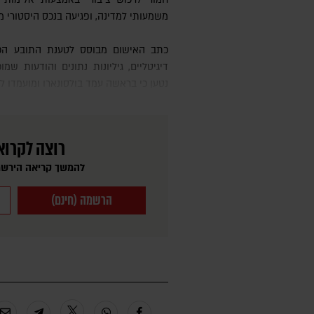
משמעותי למדינה, ופגיעה בנכס היסטורי מו
כתב האישום מבוסס לטענת התובע הכללי על מסמכים כתובים, קבצים
דיגיטליים, גיליונות נתונים והודעות שמ
נטען כי בראשה עמד בולסונארו ומועמדו ל
רוצה לקרוא
להמשך קריאה הירשמ
הרשמה (חינם)