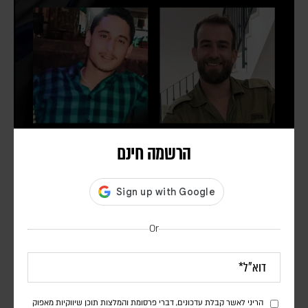
הרשמה חינם
שני לוחמי צה"ל במילואים נהרגו בדרום לבנון
צוות מגזין אפוק
רס"ן (מיל') הראל בירנשטוק ז"ל ורס"ם (מיל') תמיר וקנין ז"ל נהרגו כתוצאה
Or
מפיצוץ במבנה בדרום לבנון. ארבעה לוחמים נוספים נפצעו באורח קשה
הריני לאשר קבלת עדכונים, דברי פרסומת והמלצות תוכן שיווקיות מאפוק