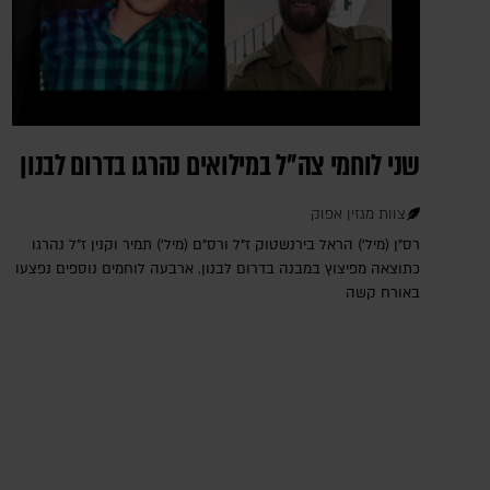
שני לוחמי צה"ל במילואים נהרגו בדרום לבנון
צוות מגזין אפוק
רס"ן (מיל') הראל בירנשטוק ז"ל ורס"ם (מיל') תמיר וקנין ז"ל נהרגו
כתוצאה מפיצוץ במבנה בדרום לבנון. ארבעה לוחמים נוספים נפצעו
באורח קשה