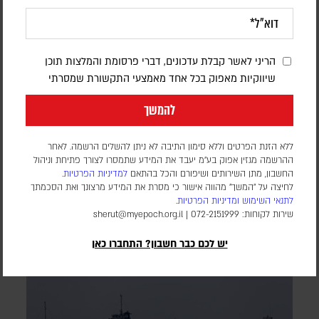
הריני לאשר קבלת עדכונים, דברי פרסומת והמלצות תוכן
"דלת אחורית" התגלתה בנתבי אינטרנט
שיווקיות מאפוק בכל אחד מאמצעי התקשורת שמסרתי
סיניים הנמכרים ברחבי העולם
להמשך
דורון פסקין
ללא הזנת הפרטים וללא סימון התיבה לא ניתן להשלים הרשמה. לאחר
לפי חברת אבטחת הסייבר VulnCheck‎, שאיתרה את הפרצה,
ההרשמה מגזין אפוק בע״מ יעבד את המידע שתמסרו לצורך פתיחת וניהול
הרכיב לשליטה מרחוק הוטמע בלפחות 20 דגמים של החברה
החשבון, מתן השירותים ושיפורם והכל בהתאם
למדיניות הפרטיות.
הסינית Shenzhen Zhibotong Electronics‎, מקבל גישה לרמת
לחיצה על "המשך" מהווה אישור כי מסרת את המידע מרצונך ואת הסכמתך
ההרשאה הגבוהה ביותר במערכת ומתקשר עם שרתים חיצוניים
לתנאי השימוש
ומדיניות הפרטיות
.
שירות לקוחות: 072-2151999 |
sherut@myepoch.org.il
יש לכם כבר חשבון? התחברו כאן