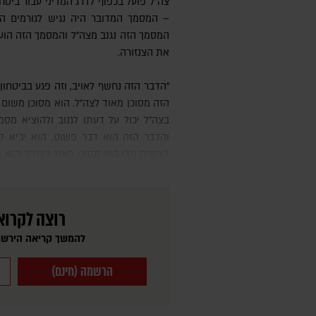
צה"ל פועל בכפוף לדרג המדיני עבור ביטחו
– המסמך המדובר היה נגיש לגורמים 
המסמך הזה נגנב מצה"ל והמסמך הזה הוע
את הצנזורה.
"הדבר הזה נחשף לאויב, וזה פגע בביטחון מדינת ישראל. לגבי החוק – החוק
הזה מסוכן מאוד לצה"ל. הוא מסוכן משום ש
בצה"ל יכול על דעתו לגנוב ולהוציא מסמכ
והדבר הזה הוא דבר פשוט, הוא יביא ל
לוחמים ולכן הוא מסוכן מאוד לצה"ל והוא מ
רוצה לקרוא
להמשך קריאה הירשמ
הרשמה (חינם)