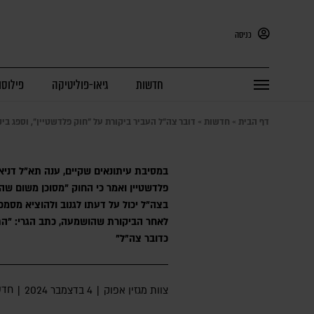
כניסה
חדשות
גיאו-פוליטיקה
פילוסו
דף הבית
»
חדשות
»
דובר צה"ל העביר ביקורת על "חוק פלדשטיין", וספג ב
במסיבת עיתונאים שקיים, ענה תא"ל דניא
פלדשטיין ואמר כי החוק "מסוכן משום שהו
בצה"ל יכול על דעתו לגנוב ולהוציא מסמכי
לאחר הביקורת שהושמעה, כתב הגרי: "ה
כדובר צה״ל"
חדש
צוות מגזין אפוק
|
4 בדצמבר 2024
|