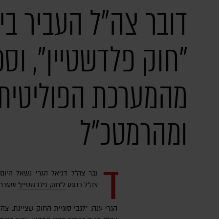
דובר צה"ל העביר בי
"חוק פלדשטיין", וספ
מהמערכת הפוליטית
ומהרמטכ"ל
ד
ובר צה"ל דניאל הגרי נשאל היו
צה"ל בנוגע
ל"חוק פלדשטיין"
שעבר ה
הגרי ענה: "לגבי סוגיית החוק שציינת. צה