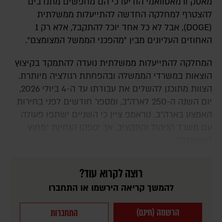
מאסק ורמאסוואמי הודיעו כי הם מחפשים מתנדבים
להצטרף למחלקה החדשה להתייעלות ממשלתית
(
DOGE
), אבל לא כל אחד יוכל להתקבל, אלא רק 1
האחוזים העליונים מבין "מהפכני הממשל המצומצם".
המחלקה להתייעלות ממשלתית נועדה להתמקד בקיצוץ
הוצאות במשרדי הממשלה ובהפחתת רגולציה מיותרת.
הצוות מתוכנן להשלים את עבודתו עד ה-4 ביולי 2026,
יום השנה ה-250 לארה"ב, ומספר חודשים לפני בחירות
האמצע בארה"ב. טראמפ ציין כי השניים ישתפו פעולה
עם משרד הניהול והתקציב, אך יספקו הנחיות "מחוץ
לממשלה".
רוצה לקרוא עוד?
להמשך קריאה הירשמו או התחברו
הרשמה (חינם)
התחברות