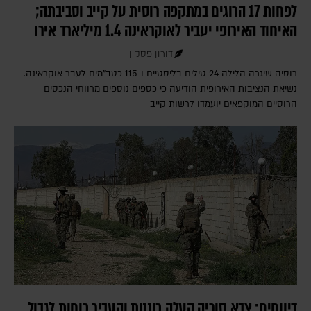
לפחות 17 הרוגים במתקפה רוסית על קייב וסביבתה;
האיחוד האירופי יעביר לאוקראינה 1.4 מיליארד אירו
דורון פסקין
רוסיה שיגרה הלילה 24 טילים בליסטיים ו-115 כטב"מים לעבר אוקראינה.
נשיאת הנציבות האירופית הודיעה כי כספים נוספים מרווחי הנכסים
הרוסיים המוקפאים יועמדו לרשות קייב
דיווחים: צבא סוריה העלה כוננות והעביר כוחות לגבול