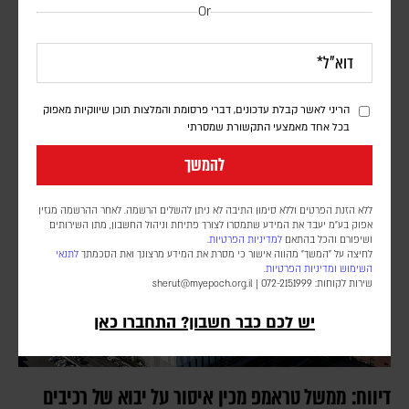
חיזבאללה הפר את הפסקת האש; צה"ל תקף בדרום
Or
לבנון
אורן שלום
דובר צה"ל הודיע כי "התקיפות התבצעו בתגובה להפרה בוטה של ארגון
הטרור חיזבאללה". סוכנות הידיעות הלבנונית NNA דיווחה על הרוג ו-11
הריני לאשר קבלת עדכונים, דברי פרסומת והמלצות תוכן שיווקיות מאפוק
בכל אחד מאמצעי התקשורת שמסרתי
פצועים
להמשך
ללא הזנת הפרטים וללא סימון התיבה לא ניתן להשלים הרשמה. לאחר ההרשמה מגזין
אפוק בע״מ יעבד את המידע שתמסרו לצורך פתיחת וניהול החשבון, מתן השירותים
ושיפורם והכל בהתאם
למדיניות הפרטיות.
לחיצה על "המשך" מהווה אישור כי מסרת את המידע מרצונך ואת הסכמתך
לתנאי
השימוש
ומדיניות הפרטיות
.
שירות לקוחות: 072-2151999 |
sherut@myepoch.org.il
יש לכם כבר חשבון? התחברו כאן
דיווח: ממשל טראמפ מכין איסור על יבוא של רכיבים