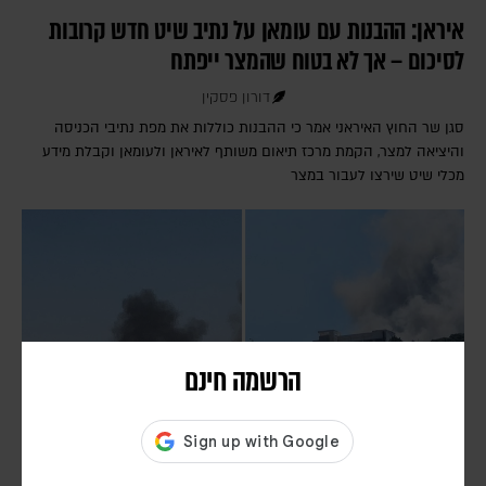
איראן: ההבנות עם עומאן על נתיב שיט חדש קרובות
לסיכום – אך לא בטוח שהמצר ייפתח
דורון פסקין
סגן שר החוץ האיראני אמר כי ההבנות כוללות את מפת נתיבי הכניסה
והיציאה למצר, הקמת מרכז תיאום משותף לאיראן ולעומאן וקבלת מידע
מכלי שיט שירצו לעבור במצר
הרשמה חינם