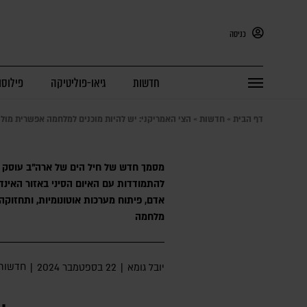
כניסה
חדשות
גיאו-פוליטיקה
פילוסו
דף הבית
»
חדשות
»
הצי האמריקני: יש להיות מוכנים למלחמה אפשרית מול סין 
מסמך חדש של חיל הים של ארה"ב עוסק 
להתמודדות עם האיום הסיני באזור האינדו
אדם, פיתוח מערכות אוטונומיות, ותחזו
מלחמה
חדשות
יובל גומא
|
22 בספטמבר 2024
|