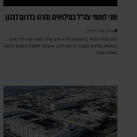
שני לוחמי צה"ל במילואים נהרגו בדרום לבנון
צוות מגזין אפוק
רס"ן (מיל') הראל בירנשטוק ז"ל ורס"ם (מיל') תמיר וקנין ז"ל נהרגו
כתוצאה מפיצוץ במבנה בדרום לבנון. ארבעה לוחמים נוספים נפצעו
באורח קשה