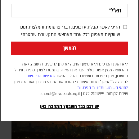
איראן: ההבנות עם עומאן על נתיב שיט חדש
קרובות לסיכום – אך לא בטוח שהמצר ייפתח
הריני לאשר קבלת עדכונים, דברי פרסומת והמלצות תוכן
שיווקיות מאפוק בכל אחד מאמצעי התקשורת שמסרתי
דורון פסקין
להמשך
סגן שר החוץ האיראני אמר כי ההבנות כוללות את מפת נתיבי
הכניסה והיציאה למצר, הקמת מרכז תיאום משותף לאיראן ולעומאן
וקבלת מידע מכלי שיט שירצו לעבור במצר
ללא הזנת הפרטים וללא סימון התיבה לא ניתן להשלים הרשמה. לאחר
ההרשמה מגזין אפוק בע״מ יעבד את המידע שתמסרו לצורך פתיחת וניהול
החשבון, מתן השירותים ושיפורם והכל בהתאם
למדיניות הפרטיות.
לחיצה על "המשך" מהווה אישור כי מסרת את המידע מרצונך ואת הסכמתך
לתנאי השימוש
ומדיניות הפרטיות
.
שירות לקוחות: 072-2151999 |
sherut@myepoch.org.il
יש לכם כבר חשבון? התחברו כאן