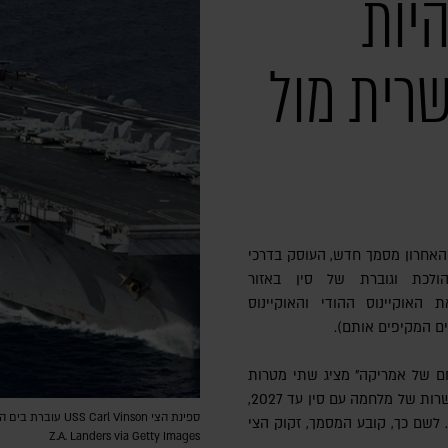
היות
רית מול
האחרון מסמך חדש, העוסק בדרכי
לכת וגוברת של סין באזור
 האוקיינוס ההודי והאוקיינוס
ים המקיפים אותם).
חם של אמריקה" מציג שתי מטרות
אסטרטגיות לצי האמריקני: "להתכונן לאפשרות של מלחמה עם סין עד 2027,
. לשם כך, קובע המסמך, זקוק הצי
Z.A. Landers via Getty Images