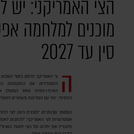
הצי האמריקני: יש ל
מוכנים למלחמה אפש
סין עד 2027
ה
צי האמריקני פרסם בסוף השבוע 
התמודדות עם התוקפנות ההו
האינדו-פסיפי (אזור המשלב את
הפסיפי, יחד עם המדינות והאזורים החופי
המסמך שכותרתו "תוכנית ניווט לצי הלו
ולהגדיל את יתרונו של הצי לטווח הארוך"
ל"כוח גדול וקטלני יותר".