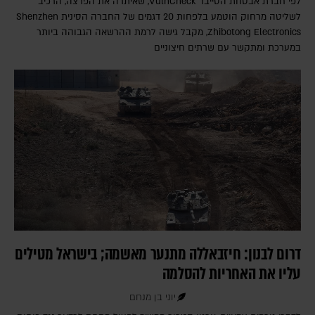
לפי חברת אבטחת הסייבר VulnCheck‎, שאיתרה את הפרצה, הרכיב
לשליטה מרחוק הוטמע בלפחות 20 דגמים של החברה הסינית Shenzhen
Zhibotong Electronics‎, מקבל גישה לרמת ההרשאה הגבוהה ביותר
במערכת ומתקשר עם שרתים חיצוניים
דרום לבנון: חיזבאללה מתנער מאשמה; בישראל מטילים
עליו את האחריות להסלמה
יוני בן מנחם