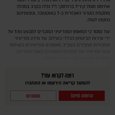
אחימס וסמל קיריל ברודסקי ז"ל נפלו בקרב במהלך
מתקפת הטרור האכזרית ב-7 באוקטובר, וגופותיהם
נחטפו לעזה.
עוד נמסר כי המאמץ המודיעיני המקדים למבצע נוהל על
ידי שירות הביטחון הכללי בשילוב של מידע מודיעיני
מחקירות מחבלים בשב"כ, מאמצים מודיעיניים בשיתוף
צוות מודיעיני של מפקדת החטופים באגף המודיעין,
ונוספים שהביאו לכדי ביצוע המבצע.
רוצה לקרוא עוד?
להמשך קריאה הירשמו או התחברו
הרשמה (חינם)
התחברות