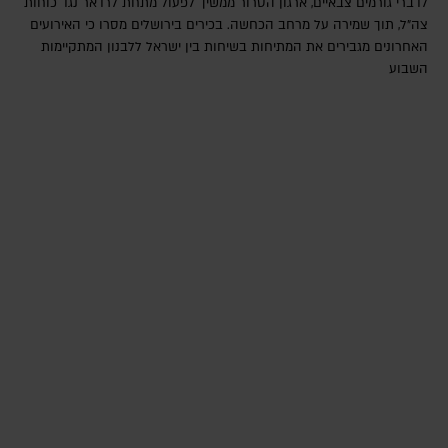
לדברי גורמים צבאיים, ארגון הטרור ממשיך לפעול מתחת לרדאר נגד כוחות
צה"ל, תוך שמירה על מרחב הכחשה. בכירים בירושלים מסרו כי האירועים
האחרונים מגבירים את המתיחות בשיחות בין ישראל ללבנון המתקיימות
השבוע