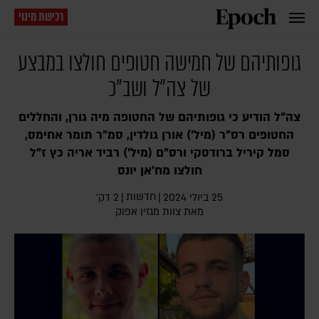
רכישת מינוי
גופותיהם של חמישה חטופים חולצו במבצע
של צה"ל ושב"כ
צה"ל הודיע כי גופותיהם של החטופה מיה גורן, והחללים
החטופים רס"ר (מיל') אורן גולדין, סמ"ר תומר אחימס,
סמל קיריל ברודסקי ורס"ם (מיל') רביד אריה כץ ז"ל
חולצו מח'אן יונס
חדשות
25 ביולי 2024
|
|
2 דק׳
מאת צוות מגזין אפוק