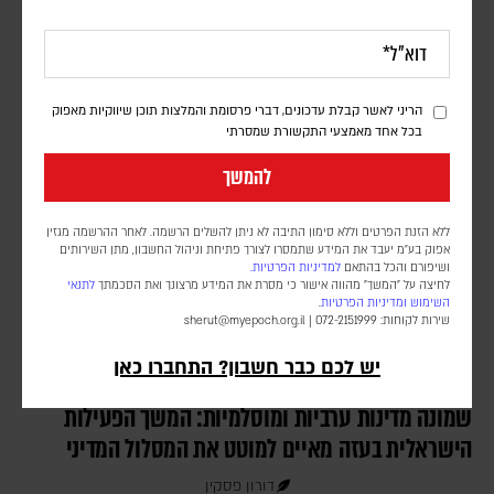
דורון פסקין
לפי הדיווחים, כטב"מים של החות'ים תקפו מחנות השייכים לכוחות
הממשלה ול"כוחות החירום התימנים", הממומנים על ידי סעודיה, במזרח
המדינה
הריני לאשר קבלת עדכונים, דברי פרסומת והמלצות תוכן שיווקיות מאפוק
בכל אחד מאמצעי התקשורת שמסרתי
להמשך
ללא הזנת הפרטים וללא סימון התיבה לא ניתן להשלים הרשמה. לאחר ההרשמה מגזין
אפוק בע״מ יעבד את המידע שתמסרו לצורך פתיחת וניהול החשבון, מתן השירותים
ושיפורם והכל בהתאם
למדיניות הפרטיות.
לחיצה על "המשך" מהווה אישור כי מסרת את המידע מרצונך ואת הסכמתך
לתנאי
השימוש
ומדיניות הפרטיות
.
שירות לקוחות: 072-2151999 |
sherut@myepoch.org.il
יש לכם כבר חשבון? התחברו כאן
שמונה מדינות ערביות ומוסלמיות: המשך הפעילות
הישראלית בעזה מאיים למוטט את המסלול המדיני
דורון פסקין