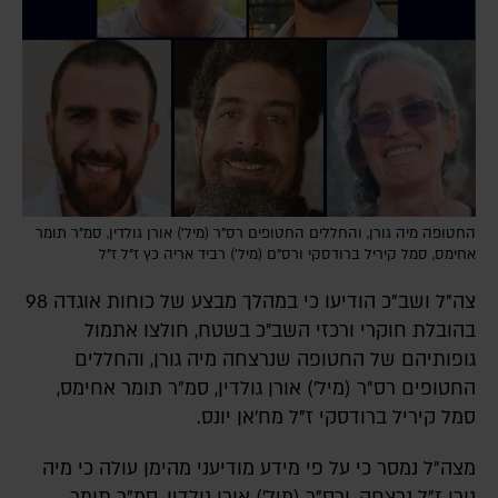
החטופה מיה גורן, והחללים החטופים רס"ר (מיל') אורן גולדין, סמ"ר תומר
אחימס, סמל קיריל ברודסקי ורס”ם (מיל’) רביד אריה כץ ז”ל ז"ל
צה"ל ושב"כ הודיעו כי במהלך מבצע של כוחות אוגדה 98
בהובלת חוקרי ורכזי השב״כ בשטח, חולצו אתמול
גופותיהם של החטופה שנרצחה מיה גורן, והחללים
החטופים רס"ר (מיל') אורן גולדין, סמ"ר תומר אחימס,
סמל קיריל ברודסקי ז"ל מח'אן יונס.
מצה"ל נמסר כי על פי מידע מודיעני מהימן עולה כי מיה
גורן ז"ל נרצחה, ורס"ר (מיל') אורן גולדין, סמ"ר תומר