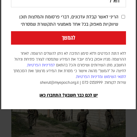
אורן שלום
הריני לאשר קבלת עדכונים, דברי פרסומת והמלצות תוכן
דובר צה"ל הודיע כי "התקיפות התבצעו בתגובה להפרה בוטה של
שיווקיות מאפוק בכל אחד מאמצעי התקשורת שמסרתי
ארגון הטרור חיזבאללה". סוכנות הידיעות הלבנונית NNA דיווחה על
הרוג ו-11 פצועים
להמשך
ללא הזנת הפרטים וללא סימון התיבה לא ניתן להשלים הרשמה. לאחר
ההרשמה מגזין אפוק בע״מ יעבד את המידע שתמסרו לצורך פתיחת וניהול
החשבון, מתן השירותים ושיפורם והכל בהתאם
למדיניות הפרטיות.
לחיצה על "המשך" מהווה אישור כי מסרת את המידע מרצונך ואת הסכמתך
לתנאי השימוש
ומדיניות הפרטיות
.
שירות לקוחות: 072-2151999 |
sherut@myepoch.org.il
יש לכם כבר חשבון? התחברו כאן