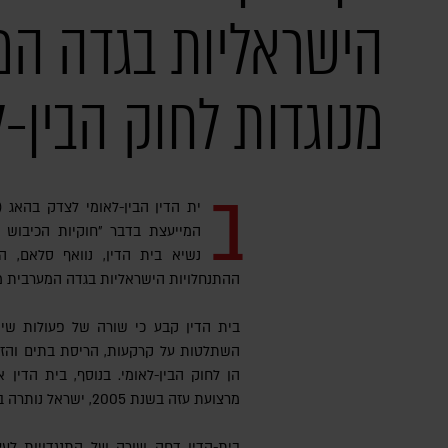
הישראליות בגדה המ
מנוגדות לחוק הבין-ל
ב
המייעצת בדבר "חוקיות הכיבוש ה
נשיא בית הדין, נוואף סלאם, 
ההתנחלויות הישראליות בגדה המערבית מנו
בית הדין קבע כי שורה של פעולות שי
השתלטות על קרקעות, הריסת בתים והזזת
הן לחוק הבין-לאומי. בנוסף, בית הדין
מרצועת עזה בשנת 2005, ישראל נותרה בפועל כוח כובש ברצועה.
בית-הדין דחה שורה של התנגדויות לעצם פרסום ההחלטה בנושא, כולל