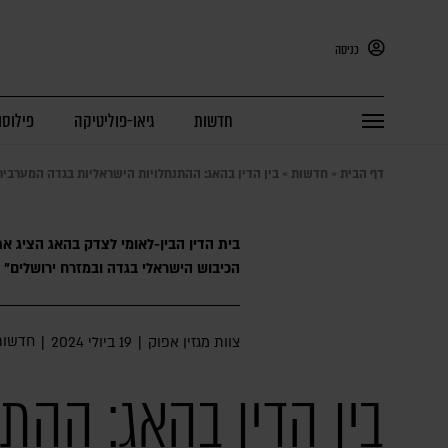
כניסה
חדשות
גיאו-פוליטיקה
פילוסו
דף הבית
»
חדשות
»
בין הדין בהאג: ההתנחלויות הישראליות בגדה המערבית 
בית הדין הבין-לאומי לצדק בהאג הציג א
הכיבוש הישראלי בגדה ובמזרח ירושלים"
חדשות
צוות מגזין אפוק
|
19 ביולי 2024
|
בין הדין בהאג: ההתנ