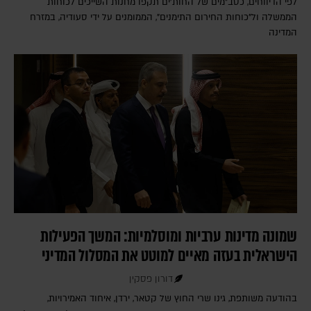
לפי הדיווחים, כטב"מים של החות'ים תקפו מחנות השייכים לכוחות
הממשלה ול"כוחות החירום התימנים", הממומנים על ידי סעודיה, במזרח
המדינה
שמונה מדינות ערביות ומוסלמיות: המשך הפעילות
הישראלית בעזה מאיים למוטט את המסלול המדיני
דורון פסקין
בהודעה משותפת, גינו שרי החוץ של קטאר, ירדן, איחוד האמירויות,