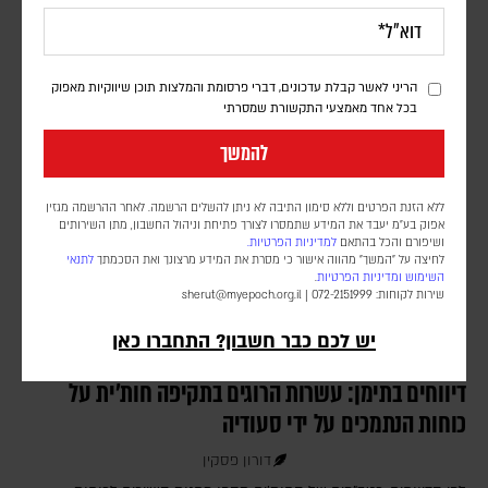
לפי סוכנות הידיעות בלומברג, סימולטור מלחמה שערך הפנטגון בחודש יולי
2025, התריע מפני תלות מסוכנת באלומיניום בטוהר גבוה. התקיפות
במפרץ הפכו את התרחיש התיאורטי למשבר אספקה ממשי
הריני לאשר קבלת עדכונים, דברי פרסומת והמלצות תוכן שיווקיות מאפוק
בכל אחד מאמצעי התקשורת שמסרתי
להמשך
ללא הזנת הפרטים וללא סימון התיבה לא ניתן להשלים הרשמה. לאחר ההרשמה מגזין
אפוק בע״מ יעבד את המידע שתמסרו לצורך פתיחת וניהול החשבון, מתן השירותים
ושיפורם והכל בהתאם
למדיניות הפרטיות.
לחיצה על "המשך" מהווה אישור כי מסרת את המידע מרצונך ואת הסכמתך
לתנאי
השימוש
ומדיניות הפרטיות
.
שירות לקוחות: 072-2151999 |
sherut@myepoch.org.il
יש לכם כבר חשבון? התחברו כאן
דיווחים בתימן: עשרות הרוגים בתקיפה חות'ית על
כוחות הנתמכים על ידי סעודיה
דורון פסקין