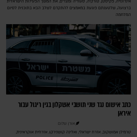
אינדונזיה, פקיסטן, טורקיה, סעודיה ומצרים, את המשך הפעילות הישראלית
ברצועה, שלטענתם פוגעת במאמצים להתקדם לשלב הבא בתוכנית לסיום
המלחמה
כתב אישום נגד שני תושבי אשקלון בגין ריגול עבור
איראן
אורן שלום
טרמילן אמושקוב, אזרח ישראלי, ואלינה קושנירקו, אזרחית אוקראינית,